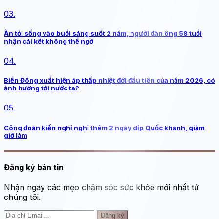
03.
Ăn tỏi sống vào buổi sáng suốt 2 năm, người đàn ông 58 tuổi
nhận cái kết không thể ngờ
04.
Biển Đông xuất hiện áp thấp nhiệt đới đầu tiên của năm 2026, có
ảnh hưởng tới nước ta?
05.
Công đoàn kiến nghị nghỉ thêm 2 ngày dịp Quốc khánh, giảm
giờ làm
Đăng ký bản tin
Nhận ngay các mẹo chăm sóc sức khỏe mới nhất từ
chúng tôi.
Đăng ký