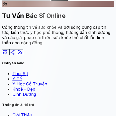
spa
Tư Vấn Bác Sĩ Online
Cổng thông tin về sức khỏe và đời sống cung cấp tin
tức, kiến thức y học phổ thông, hướng dẫn dinh dưỡng
và các giải pháp cải thiện sức khỏe thể chất lẫn tinh
thần cho cộng đồng.
social_leaderboard
share
rss_feed
Chuyên mục
Thời Sự
Y Tế
Y Học Cổ Truyền
Khoẻ - Đẹp
Dinh Dưỡng
Thông tin & Hỗ trợ
Giới Thiệu