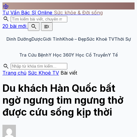
spa
Tư Vấn Bác Sĩ Online
Sức khỏe & Đời sống
search
search
menu_open
20 bài mới
Dinh Dưỡng
Dược
Giới Tính
Khoẻ – Đẹp
Sức Khoẻ TV
Thời Sự
Tra Cứu Bệnh
Y Học 360
Y Học Cổ Truyền
Y Tế
search
Trang chủ
Sức Khoẻ TV
Bài viết
Du khách Hàn Quốc bất
ngờ ngưng tim ngưng thở
được cứu sống kịp thời