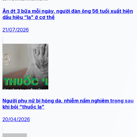
Ăn ớt 3 bữa mỗi ngày, người đàn ông 56 tuổi xuất hiện
dấu hiệu “lạ” ở cơ thể
21/07/2026
Người phụ nữ bị hỏng da, nhiễm nấm nghiêm trọng sau
khi bôi “thuốc lạ”
20/04/2026