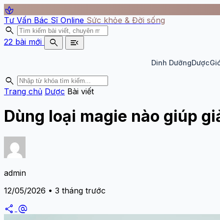
spa
Tư Vấn Bác Sĩ Online
Sức khỏe & Đời sống
search
search
menu_open
22 bài mới
Dinh Dưỡng
Dược
Giớ
search
Trang chủ
Dược
Bài viết
Dùng loại magie nào giúp g
admin
12/05/2026 • 3 tháng trước
share
alternate_email