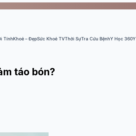
i Tính
Khoẻ – Đẹp
Sức Khoẻ TV
Thời Sự
Tra Cứu Bệnh
Y Học 360
Y
iảm táo bón?