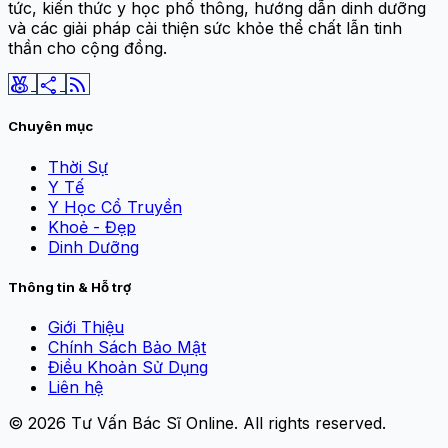
tức, kiến thức y học phổ thông, hướng dẫn dinh dưỡng
và các giải pháp cải thiện sức khỏe thể chất lẫn tinh
thần cho cộng đồng.
social_leaderboard
share
rss_feed
Chuyên mục
Thời Sự
Y Tế
Y Học Cổ Truyền
Khoẻ - Đẹp
Dinh Dưỡng
Thông tin & Hỗ trợ
Giới Thiệu
Chính Sách Bảo Mật
Điều Khoản Sử Dụng
Liên hệ
© 2026
Tư Vấn Bác Sĩ Online
. All rights reserved.