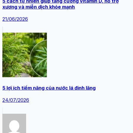
5 cách tự nhiên giúp tăng cường vitamin D, hỗ trợ
xương và miễn dịch khỏe mạnh
21/06/2026
5 lợi ích tiềm năng của nước lá đinh lăng
24/07/2026