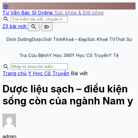
spa
Tư Vấn Bác Sĩ Online
Sức khỏe & Đời sống
search
search
menu_open
23 bài mới
Dinh Dưỡng
Dược
Giới Tính
Khoẻ – Đẹp
Sức Khoẻ TV
Thời Sự
Tra Cứu Bệnh
Y Học 360
Y Học Cổ Truyền
Y Tế
search
Trang chủ
Y Học Cổ Truyền
Bài viết
Dược liệu sạch – điều kiện
sống còn của ngành Nam y
admin