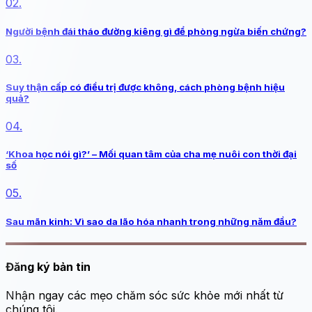
02.
Người bệnh đái tháo đường kiêng gì để phòng ngừa biến chứng?
03.
Suy thận cấp có điều trị được không, cách phòng bệnh hiệu
quả?
04.
‘Khoa học nói gì?’ – Mối quan tâm của cha mẹ nuôi con thời đại
số
05.
Sau mãn kinh: Vì sao da lão hóa nhanh trong những năm đầu?
Đăng ký bản tin
Nhận ngay các mẹo chăm sóc sức khỏe mới nhất từ
chúng tôi.