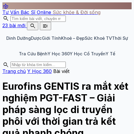
spa
Tư Vấn Bác Sĩ Online
Sức khỏe & Đời sống
search
search
menu_open
23 bài mới
Dinh Dưỡng
Dược
Giới Tính
Khoẻ – Đẹp
Sức Khoẻ TV
Thời Sự
Tra Cứu Bệnh
Y Học 360
Y Học Cổ Truyền
Y Tế
search
Trang chủ
Y Học 360
Bài viết
Eurofins GENTIS ra mắt xét
nghiệm PGT-FAST – Giải
pháp sàng lọc di truyền
phôi với thời gian trả kết
quả nhanh chóng