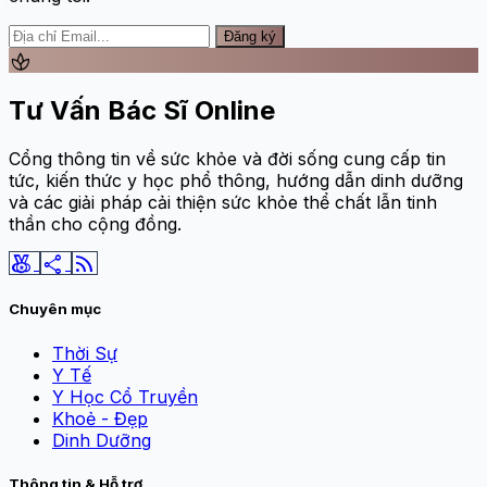
Đăng ký
spa
Tư Vấn Bác Sĩ Online
Cổng thông tin về sức khỏe và đời sống cung cấp tin
tức, kiến thức y học phổ thông, hướng dẫn dinh dưỡng
và các giải pháp cải thiện sức khỏe thể chất lẫn tinh
thần cho cộng đồng.
social_leaderboard
share
rss_feed
Chuyên mục
Thời Sự
Y Tế
Y Học Cổ Truyền
Khoẻ - Đẹp
Dinh Dưỡng
Thông tin & Hỗ trợ