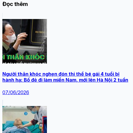
Đọc thêm
Người thân khóc nghẹn đón thi thể bé gái 4 tuổi bị
hành hạ: Bố đẻ đi làm miền Nam, mới lên Hà Nội 2 tuần
07/06/2026