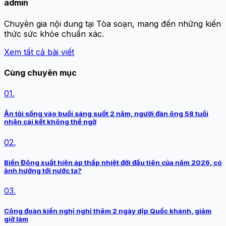
admin
Chuyên gia nội dung tại Tòa soạn, mang đến những kiến
thức sức khỏe chuẩn xác.
Xem tất cả bài viết
Cùng chuyên mục
01.
Ăn tỏi sống vào buổi sáng suốt 2 năm, người đàn ông 58 tuổi
nhận cái kết không thể ngờ
02.
Biển Đông xuất hiện áp thấp nhiệt đới đầu tiên của năm 2026, có
ảnh hưởng tới nước ta?
03.
Công đoàn kiến nghị nghỉ thêm 2 ngày dịp Quốc khánh, giảm
giờ làm