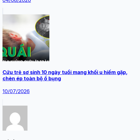
Cứu trẻ sơ sinh 10 ngày tuổi mang khối u hiếm gặp,
chèn ép toàn bộ ổ bụng
10/07/2026