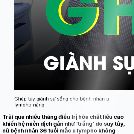
Ghép tủy giành sự sống cho bệnh nhân u
lympho nặng
Trải qua nhiều tháng điều trị hóa chất liều cao
khiến hệ miễn dịch gần như ‘trắng’ do suy tủy,
nữ bệnh nhân 36 tuổi mắc u lympho không