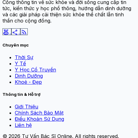
Cổng thông tin về sức khỏe và đời sống cung cấp tin
tức, kiến thức y học phổ thông, hướng dẫn dinh dưỡng
và các giải pháp cải thiện sức khỏe thể chất lẫn tinh
thần cho cộng đồng.
social_leaderboard
share
rss_feed
Chuyên mục
Thời Sự
Y Tế
Y Học Cổ Truyền
Dinh Dưỡng
Khoẻ - Đẹp
Thông tin & Hỗ trợ
Giới Thiệu
Chính Sách Bảo Mật
Điều Khoản Sử Dụng
Liên hệ
© 2026
Tư Vấn Bác Sĩ Online
. All rights reserved.