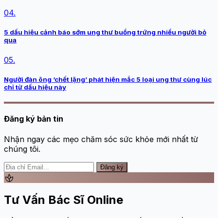
04.
5 dấu hiệu cảnh báo sớm ung thư buồng trứng nhiều người bỏ
qua
05.
Người đàn ông ‘chết lặng’ phát hiện mắc 5 loại ung thư cùng lúc
chỉ từ dấu hiệu này
Đăng ký bản tin
Nhận ngay các mẹo chăm sóc sức khỏe mới nhất từ
chúng tôi.
Đăng ký
spa
Tư Vấn Bác Sĩ Online