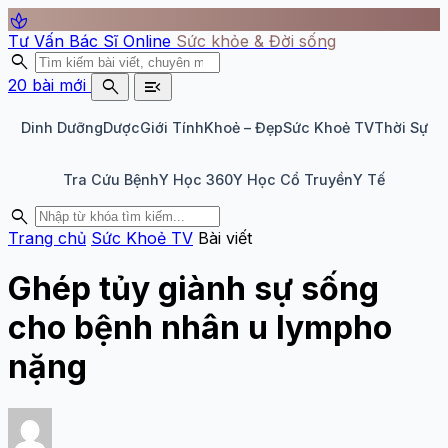
spa
Tư Vấn Bác Sĩ Online
Sức khỏe & Đời sống
search
search
menu_open
20 bài mới
Dinh Dưỡng
Dược
Giới Tính
Khoẻ – Đẹp
Sức Khoẻ TV
Thời Sự
Tra Cứu Bệnh
Y Học 360
Y Học Cổ Truyền
Y Tế
search
Trang chủ
Sức Khoẻ TV
Bài viết
Ghép tủy giành sự sống
cho bệnh nhân u lympho
nặng