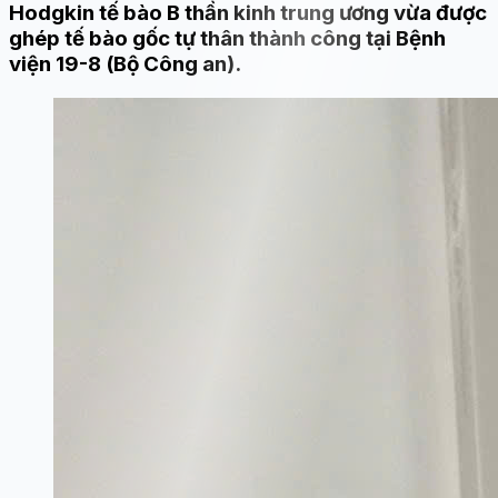
Hodgkin tế bào B thần kinh trung ương vừa được
ghép tế bào gốc tự thân thành công tại Bệnh
viện 19-8 (Bộ Công an).