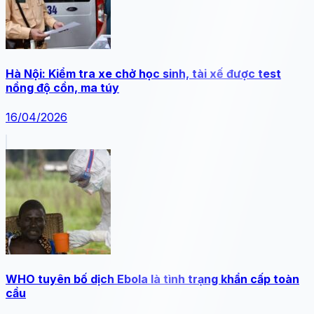
Hà Nội: Kiểm tra xe chở học sinh, tài xế được test
nồng độ cồn, ma túy
16/04/2026
WHO tuyên bố dịch Ebola là tình trạng khẩn cấp toàn
cầu