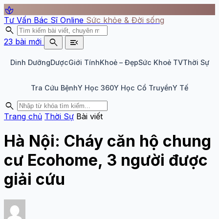
spa
Tư Vấn Bác Sĩ Online
Sức khỏe & Đời sống
search
search
menu_open
23 bài mới
Dinh Dưỡng
Dược
Giới Tính
Khoẻ – Đẹp
Sức Khoẻ TV
Thời Sự
Tra Cứu Bệnh
Y Học 360
Y Học Cổ Truyền
Y Tế
search
Trang chủ
Thời Sự
Bài viết
Hà Nội: Cháy căn hộ chung
cư Ecohome, 3 người được
giải cứu