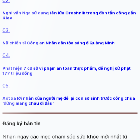
02.
Nghi vấn Nga sử dụng tên lửa Oreshnik trong đòn tấn công gần
Kiev
03.
Nữ chiến sĩ Công an Nhân dân tỏa sáng ở Quảng Ninh
04.
Phát hiện 7 cơ sở vi phạm an toàn thực phẩm, đề nghị xử phạt
177 triệu đồng
05.
Xót xa lời nhắn của người mẹ để lại con sơ sinh trước cổng chùa
‘đừng mang cháu đi đâu’
Đăng ký bản tin
Nhận ngay các mẹo chăm sóc sức khỏe mới nhất từ