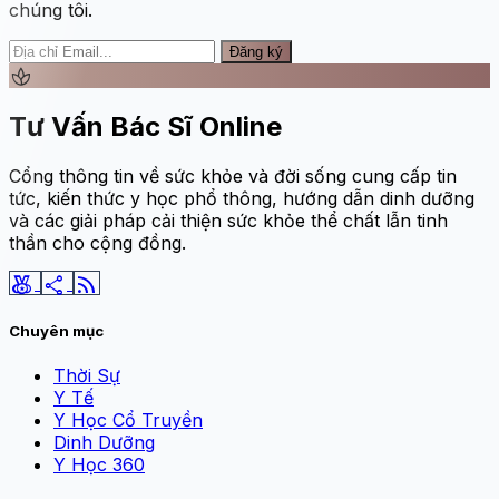
chúng tôi.
Đăng ký
spa
Tư Vấn Bác Sĩ Online
Cổng thông tin về sức khỏe và đời sống cung cấp tin
tức, kiến thức y học phổ thông, hướng dẫn dinh dưỡng
và các giải pháp cải thiện sức khỏe thể chất lẫn tinh
thần cho cộng đồng.
social_leaderboard
share
rss_feed
Chuyên mục
Thời Sự
Y Tế
Y Học Cổ Truyền
Dinh Dưỡng
Y Học 360