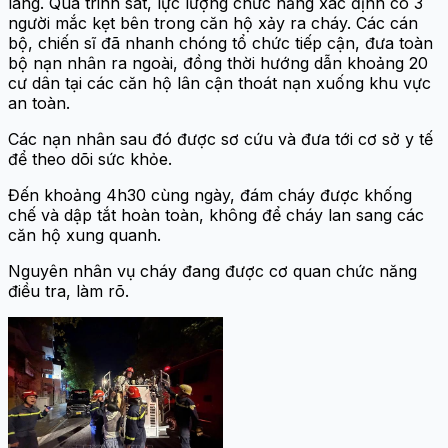
lang. Qua trinh sát, lực lượng chức năng xác định có 3
người mắc kẹt bên trong căn hộ xảy ra cháy. Các cán
bộ, chiến sĩ đã nhanh chóng tổ chức tiếp cận, đưa toàn
bộ nạn nhân ra ngoài, đồng thời hướng dẫn khoảng 20
cư dân tại các căn hộ lân cận thoát nạn xuống khu vực
an toàn.
Các nạn nhân sau đó được sơ cứu và đưa tới cơ sở y tế
để theo dõi sức khỏe.
Đến khoảng 4h30 cùng ngày, đám cháy được khống
chế và dập tắt hoàn toàn, không để cháy lan sang các
căn hộ xung quanh.
Nguyên nhân vụ cháy đang được cơ quan chức năng
điều tra, làm rõ.