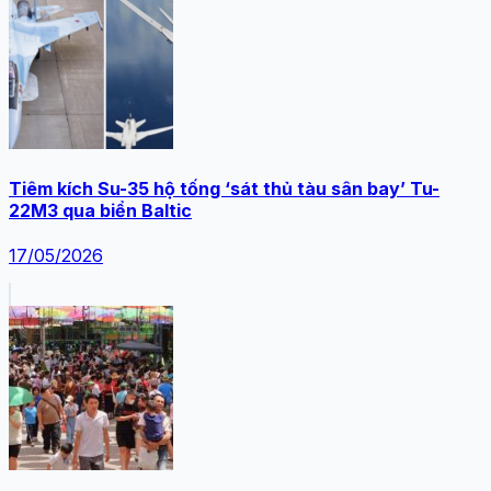
Tiêm kích Su-35 hộ tống ‘sát thủ tàu sân bay’ Tu-
22M3 qua biển Baltic
17/05/2026