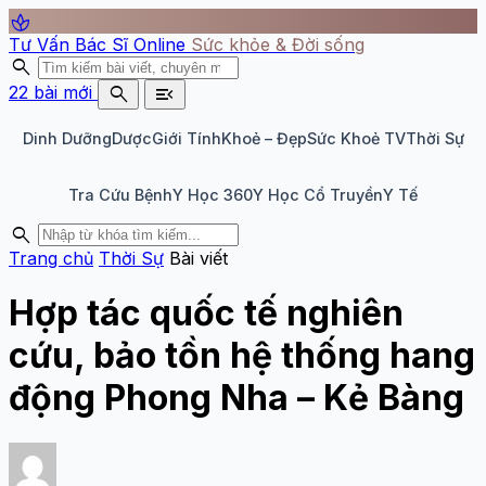
spa
Tư Vấn Bác Sĩ Online
Sức khỏe & Đời sống
search
search
menu_open
22 bài mới
Dinh Dưỡng
Dược
Giới Tính
Khoẻ – Đẹp
Sức Khoẻ TV
Thời Sự
Tra Cứu Bệnh
Y Học 360
Y Học Cổ Truyền
Y Tế
search
Trang chủ
Thời Sự
Bài viết
Hợp tác quốc tế nghiên
cứu, bảo tồn hệ thống hang
động Phong Nha – Kẻ Bàng