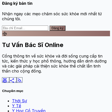
Đăng ký bản tin
Nhận ngay các mẹo chăm sóc sức khỏe mới nhất từ
chúng tôi.
Đăng ký
spa
Tư Vấn Bác Sĩ Online
Cổng thông tin về sức khỏe và đời sống cung cấp tin
tức, kiến thức y học phổ thông, hướng dẫn dinh dưỡng
và các giải pháp cải thiện sức khỏe thể chất lẫn tinh
thần cho cộng đồng.
social_leaderboard
share
rss_feed
Chuyên mục
Thời Sự
Y Tế
Y Học Cổ Truyền