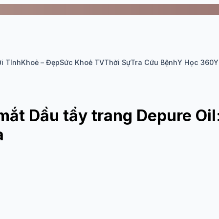
i Tính
Khoẻ – Đẹp
Sức Khoẻ TV
Thời Sự
Tra Cứu Bệnh
Y Học 360
Y
mắt Dầu tẩy trang Depure Oi
a