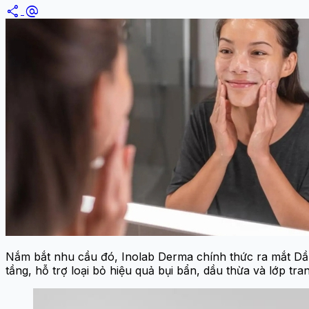
share
alternate_email
Nắm bắt nhu cầu đó, Inolab Derma chính thức ra mắt Dầ
tầng, hỗ trợ loại bỏ hiệu quả bụi bẩn, dầu thừa và lớp tr