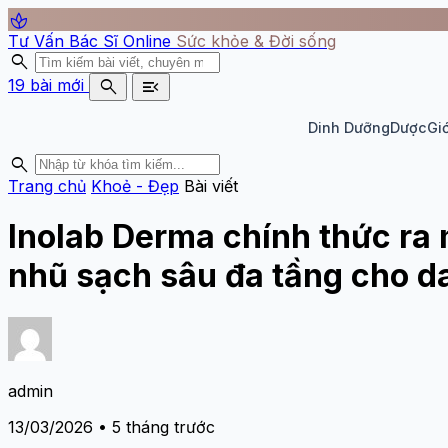
spa
Tư Vấn Bác Sĩ Online
Sức khỏe & Đời sống
search
search
menu_open
19 bài mới
Dinh Dưỡng
Dược
Giớ
search
Trang chủ
Khoẻ - Đẹp
Bài viết
Inolab Derma chính thức ra 
nhũ sạch sâu đa tầng cho d
admin
13/03/2026 • 5 tháng trước