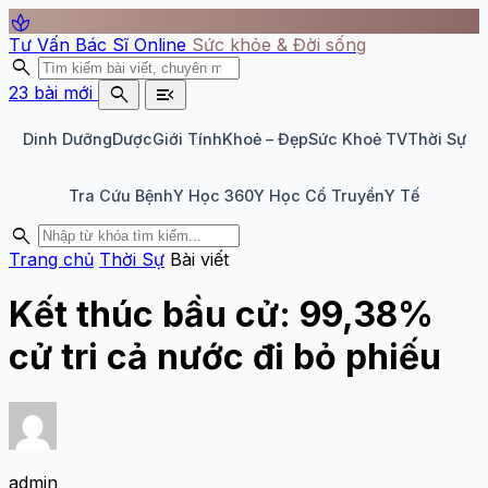
spa
Tư Vấn Bác Sĩ Online
Sức khỏe & Đời sống
search
search
menu_open
23 bài mới
Dinh Dưỡng
Dược
Giới Tính
Khoẻ – Đẹp
Sức Khoẻ TV
Thời Sự
Tra Cứu Bệnh
Y Học 360
Y Học Cổ Truyền
Y Tế
search
Trang chủ
Thời Sự
Bài viết
Kết thúc bầu cử: 99,38%
cử tri cả nước đi bỏ phiếu
admin