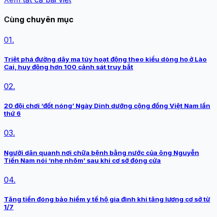
Cùng chuyên mục
01.
Triệt phá đường dây ma túy hoạt động theo kiểu dòng họ ở Lào
Cai, huy động hơn 100 cảnh sát truy bắt
02.
20 đội chơi ‘đốt nóng’ Ngày Dinh dưỡng cộng đồng Việt Nam lần
thứ 6
03.
Người dân quanh nơi chữa bệnh bằng nước của ông Nguyễn
Tiến Nam nói ‘nhẹ nhõm’ sau khi cơ sở đóng cửa
04.
Tăng tiền đóng bảo hiểm y tế hộ gia đình khi tăng lương cơ sở từ
1/7