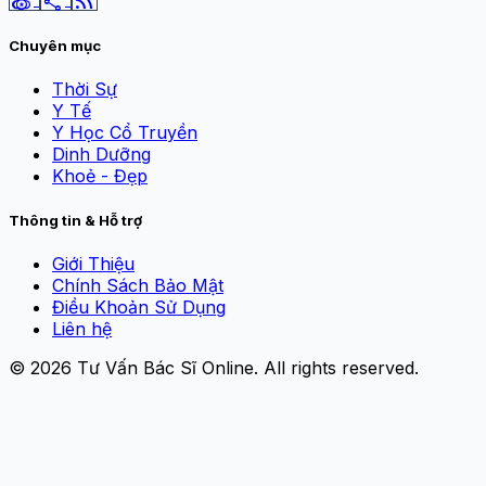
social_leaderboard
share
rss_feed
Chuyên mục
Thời Sự
Y Tế
Y Học Cổ Truyền
Dinh Dưỡng
Khoẻ - Đẹp
Thông tin & Hỗ trợ
Giới Thiệu
Chính Sách Bảo Mật
Điều Khoản Sử Dụng
Liên hệ
© 2026
Tư Vấn Bác Sĩ Online
. All rights reserved.