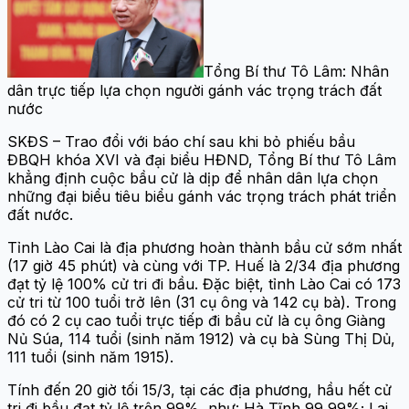
Tổng Bí thư Tô Lâm: Nhân
dân trực tiếp lựa chọn người gánh vác trọng trách đất
nước
SKĐS – Trao đổi với báo chí sau khi bỏ phiếu bầu
ĐBQH khóa XVI và đại biểu HĐND, Tổng Bí thư Tô Lâm
khẳng định cuộc bầu cử là dịp để nhân dân lựa chọn
những đại biểu tiêu biểu gánh vác trọng trách phát triển
đất nước.
Tỉnh Lào Cai là địa phương hoàn thành bầu cử sớm nhất
(17 giờ 45 phút) và cùng với TP. Huế là 2/34 địa phương
đạt tỷ lệ 100% cử tri đi bầu. Đặc biệt, tỉnh Lào Cai có 173
cử tri từ 100 tuổi trở lên (31 cụ ông và 142 cụ bà). Trong
đó có 2 cụ cao tuổi trực tiếp đi bầu cử là cụ ông Giàng
Nủ Súa, 114 tuổi (sinh năm 1912) và cụ bà Sùng Thị Dủ,
111 tuổi (sinh năm 1915).
Tính đến 20 giờ tối 15/3, tại các địa phương, hầu hết cử
tri đi bầu đạt tỷ lệ trên 99%, như: Hà Tĩnh 99,99%; Lai