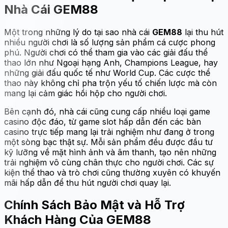
Nhà Cái
GEM88
Một trong những lý do tại sao nhà cái
GEM88
lại thu hút
nhiều người chơi là số lượng sản phẩm cá cược phong
phú. Người chơi có thể tham gia vào các giải đấu thể
thao lớn như Ngoại hạng Anh, Champions League, hay
những giải đấu quốc tế như World Cup. Các cược thể
thao này không chỉ pha trộn yếu tố chiến lược mà còn
mang lại cảm giác hồi hộp cho người chơi.
Bên cạnh đó, nhà cái cũng cung cấp nhiều loại game
casino độc đáo, từ game slot hấp dẫn đến các bàn
casino trực tiếp mang lại trải nghiệm như đang ở trong
một sòng bạc thật sự. Mỗi sản phẩm đều được đầu tư
kỹ lưỡng về mặt hình ảnh và âm thanh, tạo nên những
trải nghiệm vô cùng chân thực cho người chơi. Các sự
kiện thể thao và trò chơi cũng thường xuyên có khuyến
mãi hấp dẫn để thu hút người chơi quay lại.
Chính Sách Bảo Mật và Hỗ Trợ
Khách Hàng Của
GEM88