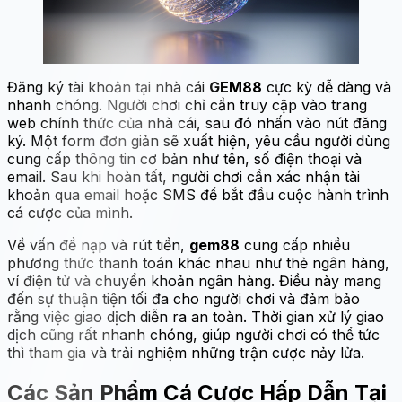
Đăng ký tài khoản tại nhà cái
GEM88
cực kỳ dễ dàng và
nhanh chóng. Người chơi chỉ cần truy cập vào trang
web chính thức của nhà cái, sau đó nhấn vào nút đăng
ký. Một form đơn giản sẽ xuất hiện, yêu cầu người dùng
cung cấp thông tin cơ bản như tên, số điện thoại và
email. Sau khi hoàn tất, người chơi cần xác nhận tài
khoản qua email hoặc SMS để bắt đầu cuộc hành trình
cá cược của mình.
Về vấn đề nạp và rút tiền,
gem88
cung cấp nhiều
phương thức thanh toán khác nhau như thẻ ngân hàng,
ví điện tử và chuyển khoản ngân hàng. Điều này mang
đến sự thuận tiện tối đa cho người chơi và đảm bảo
rằng việc giao dịch diễn ra an toàn. Thời gian xử lý giao
dịch cũng rất nhanh chóng, giúp người chơi có thể tức
thì tham gia và trải nghiệm những trận cược nảy lửa.
Các Sản Phẩm Cá Cược Hấp Dẫn Tại