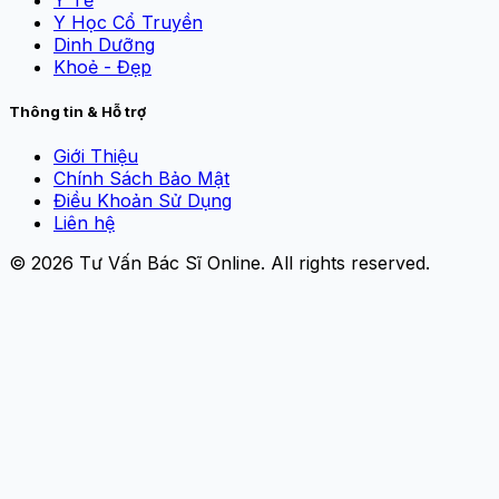
Y Học Cổ Truyền
Dinh Dưỡng
Khoẻ - Đẹp
Thông tin & Hỗ trợ
Giới Thiệu
Chính Sách Bảo Mật
Điều Khoản Sử Dụng
Liên hệ
© 2026
Tư Vấn Bác Sĩ Online
. All rights reserved.