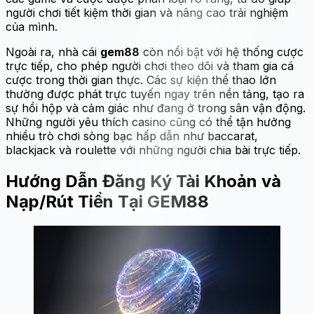
người chơi tiết kiệm thời gian và nâng cao trải nghiệm
của mình.
Ngoài ra, nhà cái
gem88
còn nổi bật với hệ thống cược
trực tiếp, cho phép người chơi theo dõi và tham gia cá
cược trong thời gian thực. Các sự kiện thể thao lớn
thường được phát trực tuyến ngay trên nền tảng, tạo ra
sự hồi hộp và cảm giác như đang ở trong sân vận động.
Những người yêu thích casino cũng có thể tận hưởng
nhiều trò chơi sòng bạc hấp dẫn như baccarat,
blackjack và roulette với những người chia bài trực tiếp.
Hướng Dẫn Đăng Ký Tài Khoản và
Nạp/Rút Tiền Tại
GEM88