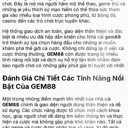
chơi. Đây là nơi mà người hâm mộ thể thao, game thủ và
những ai yêu thích sự mạo hiểm có thể thỏa sức tham
gia vào nhiều loại hình cược phong phú, từ bóng đá,
casino đến các trò chơi trực tuyến khác.
Hệ thống giao dịch an toàn, giao diện thân thiện và đặc
biệt là nhiều ưu đãi hấp dẫn khiến cho Nhà cái
gem88
trở thành sự lựa chọn hàng đầu cho những ai muốn
khám phá thế giới cá cược. Không chỉ dừng lại ở việc cá
cược thông thường,
GEM88
còn được trang bị nhiều
tính năng nổi bật và dịch vụ hỗ trợ tận tình nhằm đảm
bảo người chơi có những giây phút giải trí tuyệt vời nhất.
Đánh Giá Chi Tiết Các Tính Năng Nổi
Bật Của
GEM88
Một trong những điểm mạnh lớn nhất của nhà cái
GEM88
chính là giao diện người dùng thân thiện và dễ
sử dụng. Các chức năng được tổ chức một cách khoa
học, giúp người chơi dễ dàng tìm kiếm thông tin và thực
hiện cá cược mà không gặp phải khó khăn nào. Tất cả
các game và cược được phân loại rõ ràng, từ đó giúp