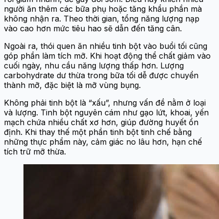
người ăn thêm các bữa phụ hoặc tăng khẩu phần mà
không nhận ra. Theo thời gian, tổng năng lượng nạp
vào cao hơn mức tiêu hao sẽ dẫn đến tăng cân.
Ngoài ra, thói quen ăn nhiều tinh bột vào buổi tối cũng
góp phần làm tích mỡ. Khi hoạt động thể chất giảm vào
cuối ngày, nhu cầu năng lượng thấp hơn. Lượng
carbohydrate dư thừa trong bữa tối dễ được chuyển
thành mỡ, đặc biệt là mỡ vùng bụng.
Không phải tinh bột là “xấu”, nhưng vấn đề nằm ở loại
và lượng. Tinh bột nguyên cám như gạo lứt, khoai, yến
mạch chứa nhiều chất xơ hơn, giúp đường huyết ổn
định. Khi thay thế một phần tinh bột tinh chế bằng
những thực phẩm này, cảm giác no lâu hơn, hạn chế
tích trữ mỡ thừa.