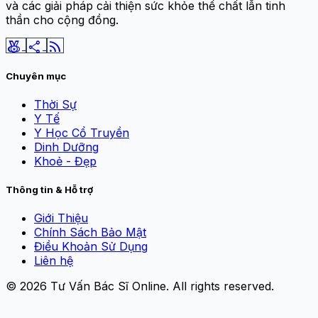
và các giải pháp cải thiện sức khỏe thể chất lẫn tinh
thần cho cộng đồng.
social_leaderboard
share
rss_feed
Chuyên mục
Thời Sự
Y Tế
Y Học Cổ Truyền
Dinh Dưỡng
Khoẻ - Đẹp
Thông tin & Hỗ trợ
Giới Thiệu
Chính Sách Bảo Mật
Điều Khoản Sử Dụng
Liên hệ
© 2026
Tư Vấn Bác Sĩ Online
. All rights reserved.