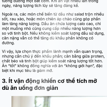
tương đương một bát cơm. Khi ăn vặt nhiều lần trong
ngày, năng lượng tích lũy sẽ tăng đáng kể.
Ngoài ra, các món chế biến từ dầu như salad trộn nhiều
sốt, rau xào, hoặc món chiên áp chảo cũng góp phần
làm tăng năng lượng. Dầu ăn chứa lượng calo cao, chỉ
một muỗng nhỏ cũng cung cấp nhiều năng lượng hơn
so với tinh bột. Nếu không kiểm soát lượng dầu sử dụng,
cân nặng vẫn có thể tăng dù khẩu phần không có
đường.
Vì vậy, lựa chọn thực phẩm lành mạnh vẫn quan trọng,
nhưng cần chú ý đến khẩu phần; cân bằng giữa protein,
chất béo và tinh bột giúp kiểm soát năng lượng tốt hơn.
Ăn “tốt” không đồng nghĩa với ăn “không giới hạn”, đặc
biệt khi mục tiêu là giảm mỡ.
3. Ít vận động khiến cơ thể tích mỡ
dù ăn uống đơn giản