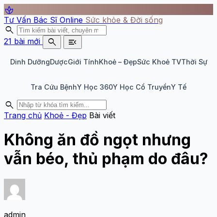
spa
Tư Vấn Bác Sĩ Online
Sức khỏe & Đời sống
search
search
menu_open
21 bài mới
Dinh Dưỡng
Dược
Giới Tính
Khoẻ – Đẹp
Sức Khoẻ TV
Thời Sự
Tra Cứu Bệnh
Y Học 360
Y Học Cổ Truyền
Y Tế
search
Trang chủ
Khoẻ - Đẹp
Bài viết
Không ăn đồ ngọt nhưng
vẫn béo, thủ phạm do đâu?
admin