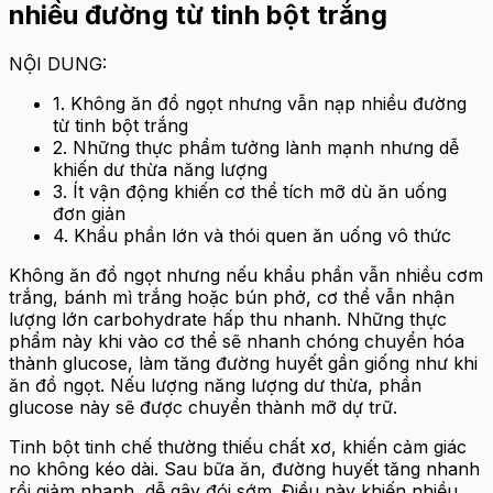
nhiều đường từ tinh bột trắng
NỘI DUNG:
1. Không ăn đồ ngọt nhưng vẫn nạp nhiều đường
từ tinh bột trắng
2. Những thực phẩm tưởng lành mạnh nhưng dễ
khiến dư thừa năng lượng
3. Ít vận động khiến cơ thể tích mỡ dù ăn uống
đơn giản
4. Khẩu phần lớn và thói quen ăn uống vô thức
Không ăn đồ ngọt nhưng nếu khẩu phần vẫn nhiều cơm
trắng, bánh mì trắng hoặc bún phở, cơ thể vẫn nhận
lượng lớn carbohydrate hấp thu nhanh. Những thực
phẩm này khi vào cơ thể sẽ nhanh chóng chuyển hóa
thành glucose, làm tăng đường huyết gần giống như khi
ăn đồ ngọt. Nếu lượng năng lượng dư thừa, phần
glucose này sẽ được chuyển thành mỡ dự trữ.
Tinh bột tinh chế thường thiếu chất xơ, khiến cảm giác
no không kéo dài. Sau bữa ăn, đường huyết tăng nhanh
rồi giảm nhanh, dễ gây đói sớm. Điều này khiến nhiều