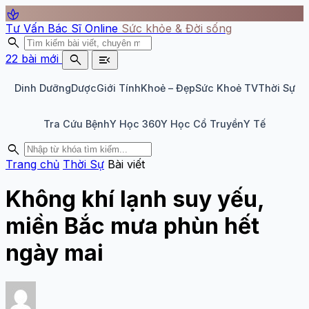
spa
Tư Vấn Bác Sĩ Online
Sức khỏe & Đời sống
search
search
menu_open
22 bài mới
Dinh Dưỡng
Dược
Giới Tính
Khoẻ – Đẹp
Sức Khoẻ TV
Thời Sự
Tra Cứu Bệnh
Y Học 360
Y Học Cổ Truyền
Y Tế
search
Trang chủ
Thời Sự
Bài viết
Không khí lạnh suy yếu,
miền Bắc mưa phùn hết
ngày mai