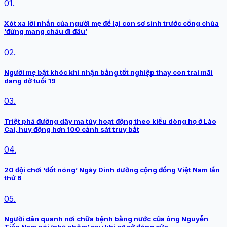
01.
Xót xa lời nhắn của người mẹ để lại con sơ sinh trước cổng chùa
‘đừng mang cháu đi đâu’
02.
Người mẹ bật khóc khi nhận bằng tốt nghiệp thay con trai mãi
dang dở tuổi 19
03.
Triệt phá đường dây ma túy hoạt động theo kiểu dòng họ ở Lào
Cai, huy động hơn 100 cảnh sát truy bắt
04.
20 đội chơi ‘đốt nóng’ Ngày Dinh dưỡng cộng đồng Việt Nam lần
thứ 6
05.
Người dân quanh nơi chữa bệnh bằng nước của ông Nguyễn
Tiến Nam nói ‘nhẹ nhõm’ sau khi cơ sở đóng cửa