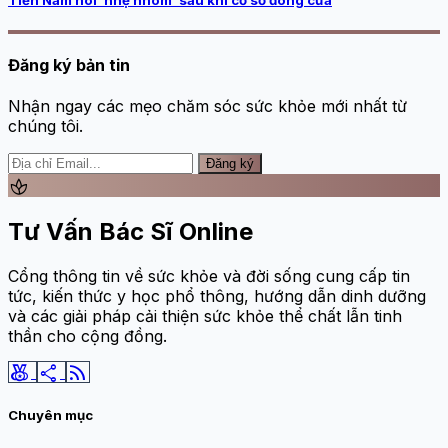
Đăng ký bản tin
Nhận ngay các mẹo chăm sóc sức khỏe mới nhất từ
chúng tôi.
Đăng ký
spa
Tư Vấn Bác Sĩ Online
Cổng thông tin về sức khỏe và đời sống cung cấp tin
tức, kiến thức y học phổ thông, hướng dẫn dinh dưỡng
và các giải pháp cải thiện sức khỏe thể chất lẫn tinh
thần cho cộng đồng.
social_leaderboard
share
rss_feed
Chuyên mục