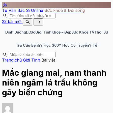
spa
Tư Vấn Bác Sĩ Online
Sức khỏe & Đời sống
search
search
menu_open
23 bài mới
Dinh Dưỡng
Dược
Giới Tính
Khoẻ – Đẹp
Sức Khoẻ TV
Thời Sự
Tra Cứu Bệnh
Y Học 360
Y Học Cổ Truyền
Y Tế
search
Trang chủ
Giới Tính
Bài viết
Mắc giang mai, nam thanh
niên ngâm lá trầu không
gây biến chứng