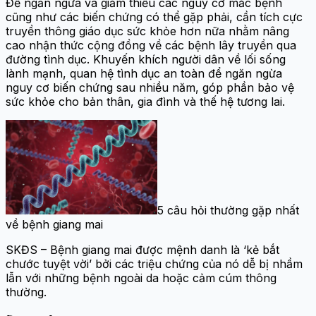
Để ngăn ngừa và giảm thiểu các nguy cơ mắc bệnh
cũng như các biến chứng có thể gặp phải, cần tích cực
truyền thông giáo dục sức khỏe hơn nữa nhằm nâng
cao nhận thức cộng đồng về các bệnh lây truyền qua
đường tình dục. Khuyến khích người dân về lối sống
lành mạnh, quan hệ tình dục an toàn để ngăn ngừa
nguy cơ biến chứng sau nhiều năm, góp phần bảo vệ
sức khỏe cho bản thân, gia đình và thế hệ tương lai.
5 câu hỏi thường gặp nhất
về bệnh giang mai
SKĐS – Bệnh giang mai được mệnh danh là ‘kẻ bắt
chước tuyệt vời’ bởi các triệu chứng của nó dễ bị nhầm
lẫn với những bệnh ngoài da hoặc cảm cúm thông
thường.