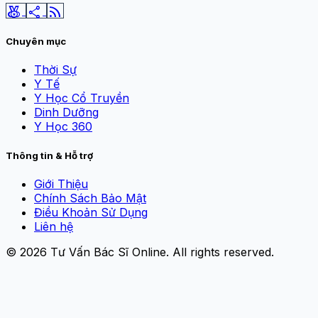
social_leaderboard
share
rss_feed
Chuyên mục
Thời Sự
Y Tế
Y Học Cổ Truyền
Dinh Dưỡng
Y Học 360
Thông tin & Hỗ trợ
Giới Thiệu
Chính Sách Bảo Mật
Điều Khoản Sử Dụng
Liên hệ
© 2026
Tư Vấn Bác Sĩ Online
. All rights reserved.