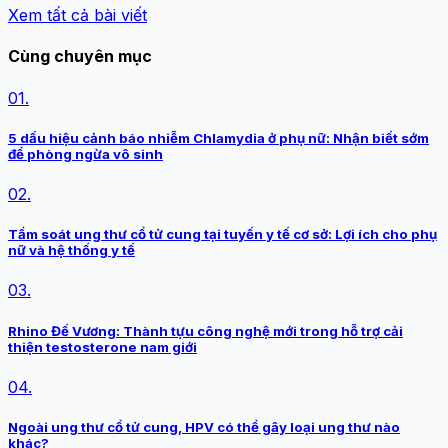
Xem tất cả bài viết
Cùng chuyên mục
01.
5 dấu hiệu cảnh báo nhiễm Chlamydia ở phụ nữ: Nhận biết sớm
để phòng ngừa vô sinh
02.
Tầm soát ung thư cổ tử cung tại tuyến y tế cơ sở: Lợi ích cho phụ
nữ và hệ thống y tế
03.
Rhino Đế Vương: Thành tựu công nghệ mới trong hỗ trợ cải
thiện testosterone nam giới
04.
Ngoài ung thư cổ tử cung, HPV có thể gây loại ung thư nào
khác?