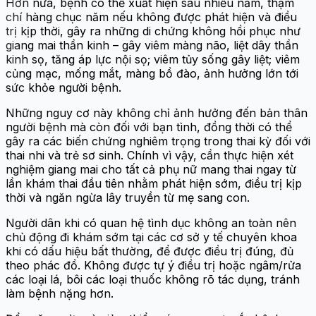
Hơn nữa, bệnh có thể xuất hiện sau nhiều năm, thậm
chí hàng chục năm nếu không được phát hiện và điều
trị kịp thời, gây ra những di chứng không hồi phục như
giang mai thần kinh – gây viêm màng não, liệt dây thần
kinh sọ, tăng áp lực nội sọ; viêm tủy sống gây liệt; viêm
củng mạc, mống mắt, màng bồ đào, ảnh hưởng lớn tới
sức khỏe người bệnh.
Những nguy cơ này không chỉ ảnh hưởng đến bản thân
người bệnh mà còn đối với bạn tình, đồng thời có thể
gây ra các biến chứng nghiêm trọng trong thai kỳ đối với
thai nhi và trẻ sơ sinh. Chính vì vậy, cần thực hiện xét
nghiệm giang mai cho tất cả phụ nữ mang thai ngay từ
lần khám thai đầu tiên nhằm phát hiện sớm, điều trị kịp
thời và ngăn ngừa lây truyền từ mẹ sang con.
Người dân khi có quan hệ tình dục không an toàn nên
chủ động đi khám sớm tại các cơ sở y tế chuyên khoa
khi có dấu hiệu bất thường, để được điều trị đúng, đủ
theo phác đồ. Không được tự ý điều trị hoặc ngâm/rửa
các loại lá, bôi các loại thuốc không rõ tác dụng, tránh
làm bệnh nặng hơn.