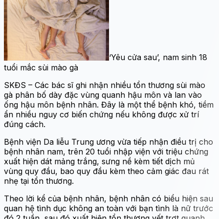
‘Yêu cửa sau’, nam sinh 18
tuổi mắc sùi mào gà
SKĐS – Các bác sĩ ghi nhận nhiều tổn thương sùi mào
gà phân bố dày đặc vùng quanh hậu môn và lan vào
ống hậu môn bệnh nhân. Đây là một thể bệnh khó, tiềm
ẩn nhiều nguy cơ biến chứng nếu không được xử trí
đúng cách.
Bệnh viện Da liễu Trung ương vừa tiếp nhận điều trị cho
bệnh nhân nam, trên 20 tuổi nhập viện với triệu chứng
xuất hiện dát mảng trắng, sưng nề kèm tiết dịch mủ
vùng quy đầu, bao quy đầu kèm theo cảm giác đau rát
nhẹ tại tổn thương.
Theo lời kể của bệnh nhân, bệnh nhân có biểu hiện sau
quan hệ tình dục không an toàn với bạn tình là nữ trước
đó 2 tuần, sau đó xuất hiện tổn thương vết trợt quanh