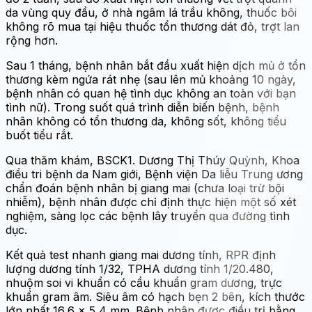
da vùng quy đầu, ở nhà ngâm lá trầu không, thuốc bôi
không rõ mua tại hiệu thuốc tổn thương dát đỏ, trợt lan
rộng hơn.
Sau 1 tháng, bệnh nhân bắt đầu xuất hiện dịch mủ ở tổn
thương kèm ngứa rát nhẹ (sau lên mủ khoảng 10 ngày,
bệnh nhân có quan hệ tình dục không an toàn với bạn
tình nữ). Trong suốt quá trình diễn biến bệnh, bệnh
nhân không có tổn thương da, không sốt, không tiểu
buốt tiểu rắt.
Qua thăm khám, BSCK1. Dương Thị Thúy Quỳnh, Khoa
điều tri bệnh da Nam giới, Bệnh viện Da liễu Trung ương
chẩn đoán bệnh nhân bị giang mai (chưa loại trừ bội
nhiễm), bệnh nhân được chỉ định thực hiện một số xét
nghiệm, sàng lọc các bệnh lây truyền qua đường tình
dục.
Kết quả test nhanh giang mai dương tính, RPR định
lượng dương tính 1/32, TPHA dương tính 1/20.480,
nhuộm soi vi khuẩn có cầu khuẩn gram dương, trực
khuẩn gram âm. Siêu âm có hạch bẹn 2 bên, kích thước
lớn nhất 16,6 x 5,4 mm. Bệnh nhân được điều trị bằng