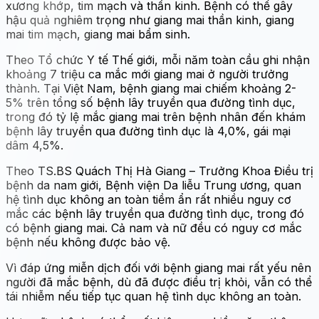
xương khớp, tim mạch và thần kinh. Bệnh có thể gây
hậu quả nghiêm trọng như giang mai thần kinh, giang
mai tim mạch, giang mai bẩm sinh.
Theo Tổ chức Y tế Thế giới, mỗi năm toàn cầu ghi nhận
khoảng 7 triệu ca mắc mới giang mai ở người trưởng
thành. Tại Việt Nam, bệnh giang mai chiếm khoảng 2-
5% trên tổng số bệnh lây truyền qua đường tình dục,
trong đó tỷ lệ mắc giang mai trên bệnh nhân đến khám
bệnh lây truyền qua đường tình dục là 4,0%, gái mại
dâm 4,5%.
Theo TS.BS Quách Thị Hà Giang – Trưởng Khoa Điều trị
bệnh da nam giới, Bệnh viện Da liễu Trung ương, quan
hệ tình dục không an toàn tiềm ẩn rất nhiều nguy cơ
mắc các bệnh lây truyền qua đường tình dục, trong đó
có bệnh giang mai. Cả nam và nữ đều có nguy cơ mắc
bệnh nếu không được bảo vệ.
Vì đáp ứng miễn dịch đối với bệnh giang mai rất yếu nên
người đã mắc bệnh, dù đã được điều trị khỏi, vẫn có thể
tái nhiễm nếu tiếp tục quan hệ tình dục không an toàn.