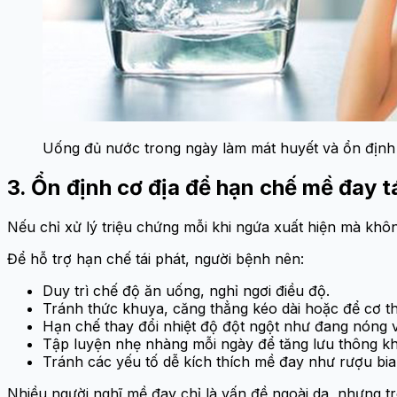
Uống đủ nước trong ngày làm mát huyết và ổn định 
3. Ổn định cơ địa để hạn chế mề đay tá
Nếu chỉ xử lý triệu chứng mỗi khi ngứa xuất hiện mà không đ
Để hỗ trợ hạn chế tái phát, người bệnh nên:
Duy trì chế độ ăn uống, nghỉ ngơi điều độ.
Tránh thức khuya, căng thẳng kéo dài hoặc để cơ t
Hạn chế thay đổi nhiệt độ đột ngột như đang nóng 
Tập luyện nhẹ nhàng mỗi ngày để tăng lưu thông khí
Tránh các yếu tố dễ kích thích mề đay như rượu bi
Nhiều người nghĩ mề đay chỉ là vấn đề ngoài da, nhưng trê