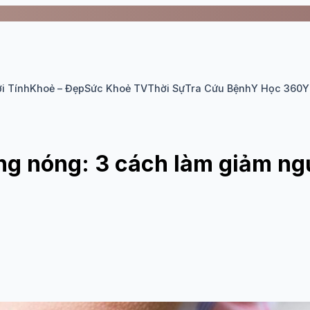
i Tính
Khoẻ – Đẹp
Sức Khoẻ TV
Thời Sự
Tra Cứu Bệnh
Y Học 360
Y
ng nóng: 3 cách làm giảm ngứ