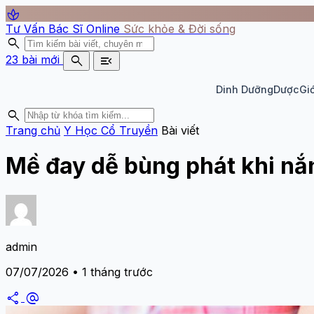
spa
Tư Vấn Bác Sĩ Online
Sức khỏe & Đời sống
search
search
menu_open
23 bài mới
Dinh Dưỡng
Dược
Giớ
search
Trang chủ
Y Học Cổ Truyền
Bài viết
Mề đay dễ bùng phát khi nắ
admin
07/07/2026 • 1 tháng trước
share
alternate_email