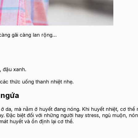
; càng gãi càng lan rộng…
, đậu xanh.
các thức uống thanh nhiệt nhẹ.
m ngứa
a, mà nằm ở huyết đang nóng. Khi huyết nhiệt, cơ thể rấ
y. Đặc biệt đối với những người hay stress, ngủ muộn, nóng
át huyết và ổn định lại cơ thể.