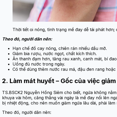
Thời tiết oi nóng, tình trạng mề đay dễ tái phát hơn
Theo đó, người dân nên:
Hạn chế đồ cay nóng, chiên rán nhiều dầu mỡ.
Giảm bia rượu, nước ngọt, chất kích thích.
Ăn thanh đạm hơn, tăng rau xanh, canh mát, bí đao
Uống đủ nước trong ngày.
Có thể dùng thêm nước rau má, đậu đen rang hoặc 
2. Làm mát huyết – Gốc của việc giả
TS.BSCK2 Nguyễn Hồng Siêm cho biết, ngứa không nằm ở d
khuya vài hôm, căng thẳng vài ngày là mề đay nổi lên nga
bị nhiệt động, cho nên muốn giảm ngứa lâu dài, phải làm m
Theo đó, người dân nên: