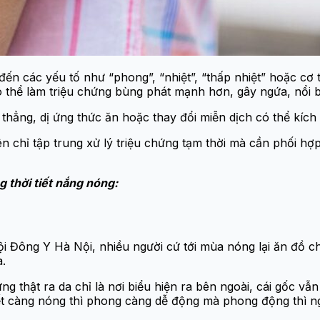
 các yếu tố như “phong”, “nhiệt”, “thấp nhiệt” hoặc cơ thể 
có thể làm triệu chứng bùng phát mạnh hơn, gây ngứa, nổi 
thẳng, dị ứng thức ăn hoặc thay đổi miễn dịch có thể kích 
chỉ tập trung xử lý triệu chứng tạm thời mà cần phối hợp
 thời tiết nắng nóng:
Đông Y Hà Nội, nhiều người cứ tới mùa nóng lại ăn đồ ch
a.
ng thật ra da chỉ là nơi biểu hiện ra bên ngoài, cái gốc vẫ
yết càng nóng thì phong càng dễ động mà phong động thì ngứ