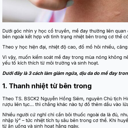
Dưới góc nhìn y học cổ truyền, mề đay thường liên quan đến
bên ngoài kết hợp với tình trạng nhiệt bên trong cơ thể 
Theo y học hiện đại, nhiệt độ cao, đổ mồ hôi nhiều, căng 
Vì vậy, muốn kiểm soát mề đay trong mùa nóng không nên 
yếu tố kích thích từ môi trường và sinh hoạt.
Dưới đây là 3 cách làm giảm ngứa, dịu da do mề đay trong
1. Thanh nhiệt từ bên trong
Theo TS. BSCK2 Nguyễn Hồng Siêm, nguyên Chủ tịch Hội 
rượu liên tục… thì chẳng khác nào tự đổ thêm dầu vào lử
Nhiều người cứ nghĩ chỉ cần bôi thuốc ngoài da là đủ, như
nhập lý” – tức nhiệt tích tụ sâu bên trong cơ thể. Khi hu
từ ăn uống và sinh hoạt hằng ngày.