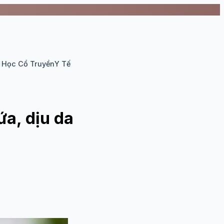
 Học Cổ Truyền
Y Tế
a, dịu da