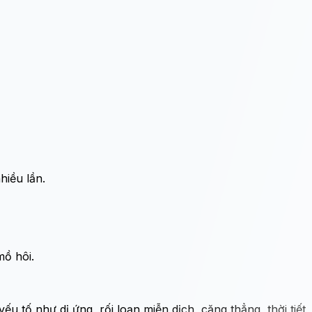
hiều lần.
mồ hôi.
u tố như dị ứng, rối loạn miễn dịch, căng thẳng, thời tiết