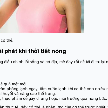
cơ thể.
i phát khi thời tiết nóng
iều chỉnh lối sống và cơ địa, mề đay rất dễ tái đi tái lại n
hể quá mệt mỏi.
vào phòng lạnh ngay, tắm nước lạnh khi cơ thể còn nhiều 
 huyết và nâng cao thể trạng.
a, thực phẩm dễ gây dị ứng hoặc môi trường quá nóng bức.
n thực tế, đây có thể là phản ứng của cơ thể trước nhiều yế