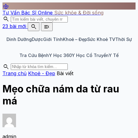
spa
Tư Vấn Bác Sĩ Online
Sức khỏe & Đời sống
search
search
menu_open
23 bài mới
Dinh Dưỡng
Dược
Giới Tính
Khoẻ – Đẹp
Sức Khoẻ TV
Thời Sự
Tra Cứu Bệnh
Y Học 360
Y Học Cổ Truyền
Y Tế
search
Trang chủ
Khoẻ - Đẹp
Bài viết
Mẹo chữa nám da từ rau
má
admin