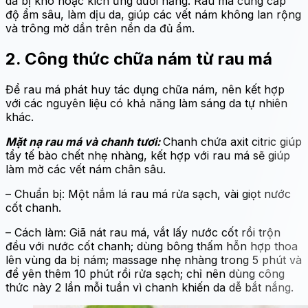
da bị khô hoặc kích ứng dưới nắng. Rau má cung cấp
độ ẩm sâu, làm dịu da, giúp các vết nám không lan rộng
và trông mờ dần trên nền da đủ ẩm.
2. Công thức chữa nám từ rau má
Để rau má phát huy tác dụng chữa nám, nên kết hợp
với các nguyên liệu có khả năng làm sáng da tự nhiên
khác.
Mặt nạ rau má và chanh tươi:
Chanh chứa axit citric giúp
tẩy tế bào chết nhẹ nhàng, kết hợp với rau má sẽ giúp
làm mờ các vết nám chân sâu.
– Chuẩn bị: Một nắm lá rau má rửa sạch, vài giọt nước
cốt chanh.
– Cách làm: Giã nát rau má, vắt lấy nước cốt rồi trộn
đều với nước cốt chanh; dùng bông thấm hỗn hợp thoa
lên vùng da bị nám; massage nhẹ nhàng trong 5 phút và
để yên thêm 10 phút rồi rửa sạch; chỉ nên dùng công
thức này 2 lần mỗi tuần vì chanh khiến da dễ bắt nắng.