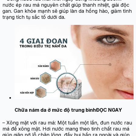
nước ép rau má nguyên chất giúp thanh nhiệt, giải độc
gan. Gan khỏe mạnh sẽ giúp làn da hồng hào, giảm tình
trạng tích tụ sắc tố dưới da.
Chữa nám da ở mức độ trung bình
ĐỌC NGAY
– Xông mặt với rau má: Một tuần một lần, đun nước rau
má để xông mặt. Hơi nước mang theo tinh chất rau má
giúp giãn nở lỗ chân lông, đẩy bụi bẩn ra ngoài và giúp