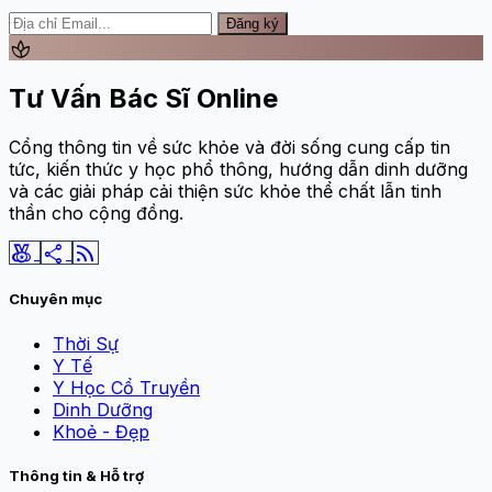
Đăng ký
spa
Tư Vấn Bác Sĩ Online
Cổng thông tin về sức khỏe và đời sống cung cấp tin
tức, kiến thức y học phổ thông, hướng dẫn dinh dưỡng
và các giải pháp cải thiện sức khỏe thể chất lẫn tinh
thần cho cộng đồng.
social_leaderboard
share
rss_feed
Chuyên mục
Thời Sự
Y Tế
Y Học Cổ Truyền
Dinh Dưỡng
Khoẻ - Đẹp
Thông tin & Hỗ trợ