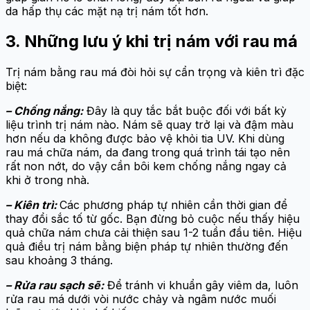
da hấp thụ các mặt nạ trị nám tốt hơn.
3. Những lưu ý khi trị nám với rau má
Trị nám bằng rau má đòi hỏi sự cẩn trọng và kiên trì đặc
biệt:
– Chống nắng:
Đây là quy tắc bắt buộc đối với bất kỳ
liệu trình trị nám nào. Nám sẽ quay trở lại và đậm màu
hơn nếu da không được bảo vệ khỏi tia UV. Khi dùng
rau má chữa nám, da đang trong quá trình tái tạo nên
rất non nớt, do vậy cần bôi kem chống nắng ngay cả
khi ở trong nhà.
– Kiên trì:
Các phương pháp tự nhiên cần thời gian để
thay đổi sắc tố từ gốc. Bạn đừng bỏ cuộc nếu thấy hiệu
quả chữa nám chưa cải thiện sau 1-2 tuần đầu tiên. Hiệu
quả điều trị nám bằng biện pháp tự nhiên thường đến
sau khoảng 3 tháng.
– Rửa rau sạch sẽ:
Để tránh vi khuẩn gây viêm da, luôn
rửa rau má dưới vòi nước chảy và ngâm nước muối