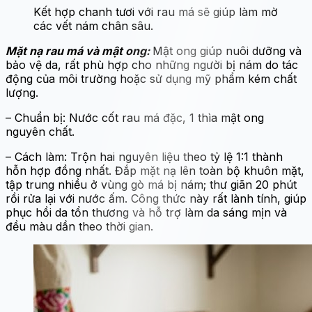
Kết hợp chanh tươi với rau má sẽ giúp làm mờ
các vết nám chân sâu.
Mặt nạ rau má và mật ong:
Mật ong giúp nuôi dưỡng và
bảo vệ da, rất phù hợp cho những người bị nám do tác
động của môi trường hoặc sử dụng mỹ phẩm kém chất
lượng.
– Chuẩn bị: Nước cốt rau má đặc, 1 thìa mật ong
nguyên chất.
– Cách làm: Trộn hai nguyên liệu theo tỷ lệ 1:1 thành
hỗn hợp đồng nhất. Đắp mặt nạ lên toàn bộ khuôn mặt,
tập trung nhiều ở vùng gò má bị nám; thư giãn 20 phút
rồi rửa lại với nước ấm. Công thức này rất lành tính, giúp
phục hồi da tổn thương và hỗ trợ làm da sáng mịn và
đều màu dần theo thời gian.