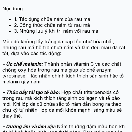
Nội dung
1. Tác dụng chữa nám của rau má
2. Công thức chữa nám từ rau má
3. Những lưu ý khi trị nám với rau má
Mặc dù không tẩy trắng da cấp tốc như hóa chất,
nhưng rau má hỗ trợ chữa nám và làm đều màu da rất
tốt, dựa vào các tác động:
– Ức chế melanin:
Thành phần vitamin C và các chất
chống oxy hóa trong rau má giúp ức chế enzym
tyrosinase – tác nhân chính kích thích sản sinh hắc tố
melanin gây nám.
– Thúc đẩy tái tạo tế bào:
Hợp chất triterpenoids có
trong rau má kích thích tăng sinh collagen và tế bào
mới. Khi lớp da cũ chứa sắc tố nám dần bong ra theo
chu kỳ tự nhiên, lớp da mới khỏe mạnh, sáng màu sẽ
thay thế.
– Dưỡng ẩm và làm dịu:
Nám thường đậm màu hơn khi