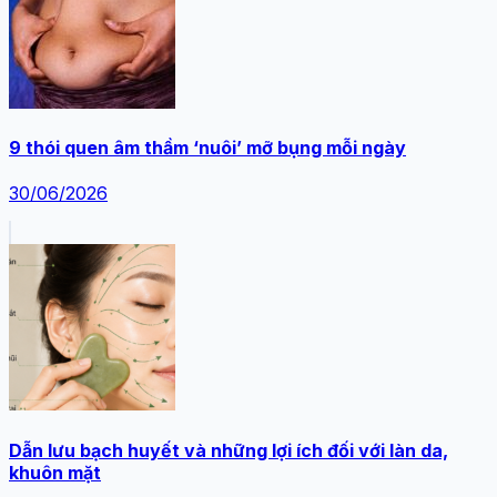
9 thói quen âm thầm ‘nuôi’ mỡ bụng mỗi ngày
30/06/2026
Dẫn lưu bạch huyết và những lợi ích đối với làn da,
khuôn mặt