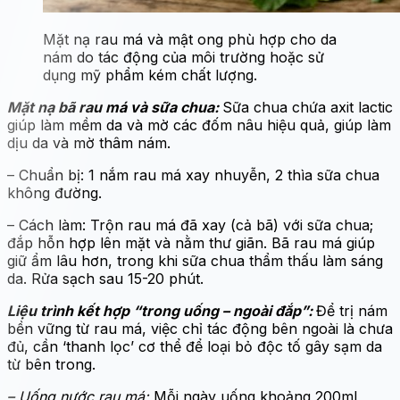
Mặt nạ rau má và mật ong phù hợp cho da
nám do tác động của môi trường hoặc sử
dụng mỹ phẩm kém chất lượng.
Mặt nạ bã rau má và sữa chua:
Sữa chua chứa axit lactic
giúp làm mềm da và mờ các đốm nâu hiệu quả, giúp làm
dịu da và mờ thâm nám.
– Chuẩn bị: 1 nắm rau má xay nhuyễn, 2 thìa sữa chua
không đường.
– Cách làm: Trộn rau má đã xay (cả bã) với sữa chua;
đắp hỗn hợp lên mặt và nằm thư giãn. Bã rau má giúp
giữ ẩm lâu hơn, trong khi sữa chua thẩm thấu làm sáng
da. Rửa sạch sau 15-20 phút.
Liệu trình kết hợp “trong uống – ngoài đắp”:
Để trị nám
bền vững từ rau má, việc chỉ tác động bên ngoài là chưa
đủ, cần ‘thanh lọc’ cơ thể để loại bỏ độc tố gây sạm da
từ bên trong.
– Uống nước rau má:
Mỗi ngày uống khoảng 200ml