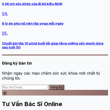
5 lợi ích sức khỏe của đi bộ kiểu Nhật
04.
8 lý do phụ nữ nên tập yoga mỗi ngày
05.
Chuỗi bài tập 10 phút buổi tối giúp tăng cường sức mạnh lưng
sau tuổi 50
Đăng ký bản tin
Nhận ngay các mẹo chăm sóc sức khỏe mới nhất từ
chúng tôi.
Đăng ký
spa
Tư Vấn Bác Sĩ Online