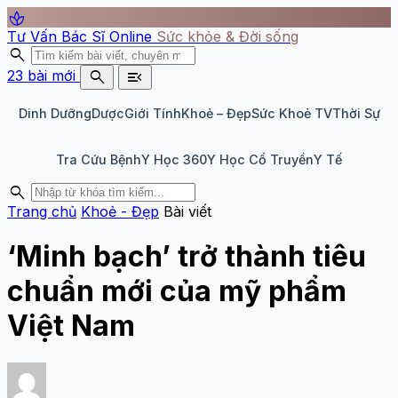
spa
Tư Vấn Bác Sĩ Online
Sức khỏe & Đời sống
search
search
menu_open
23 bài mới
Dinh Dưỡng
Dược
Giới Tính
Khoẻ – Đẹp
Sức Khoẻ TV
Thời Sự
Tra Cứu Bệnh
Y Học 360
Y Học Cổ Truyền
Y Tế
search
Trang chủ
Khoẻ - Đẹp
Bài viết
‘Minh bạch’ trở thành tiêu
chuẩn mới của mỹ phẩm
Việt Nam