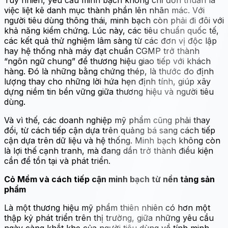
Tuy nhiên, yêu cầu minh bạch không chỉ đơn thuần là
việc liệt kê danh mục thành phần lên nhãn mác. Với
người tiêu dùng thông thái, minh bạch còn phải đi đôi với
khả năng kiểm chứng. Lúc này, các tiêu chuẩn quốc tế,
các kết quả thử nghiệm lâm sàng từ các đơn vị độc lập
hay hệ thống nhà máy đạt chuẩn CGMP trở thành
“ngôn ngữ chung” để thương hiệu giao tiếp với khách
hàng. Đó là những bằng chứng thép, là thước đo định
lượng thay cho những lời hứa hẹn định tính, giúp xây
dựng niềm tin bền vững giữa thương hiệu và người tiêu
dùng.
Và vì thế, các doanh nghiệp mỹ phẩm cũng phải thay
đổi, từ cách tiếp cận dựa trên quảng bá sang cách tiếp
cận dựa trên dữ liệu và hệ thống. Minh bạch không còn
là lợi thế cạnh tranh, mà đang dần trở thành điều kiện
cần để tồn tại và phát triển.
Cỏ Mềm và cách tiếp cận minh bạch từ nền tảng sản
phẩm
Là một thương hiệu mỹ phẩm thiên nhiên có hơn một
thập kỷ phát triển trên thị trường, giữa những yêu cầu