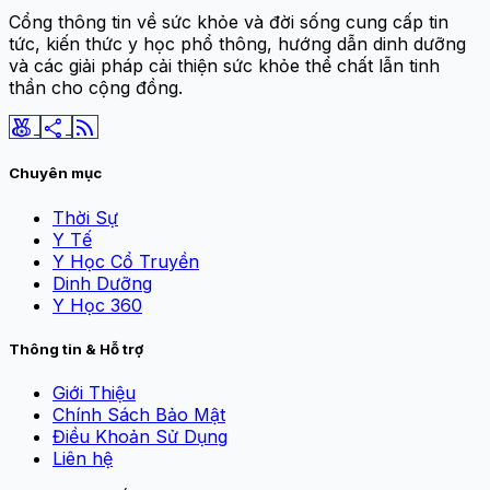
Cổng thông tin về sức khỏe và đời sống cung cấp tin
tức, kiến thức y học phổ thông, hướng dẫn dinh dưỡng
và các giải pháp cải thiện sức khỏe thể chất lẫn tinh
thần cho cộng đồng.
social_leaderboard
share
rss_feed
Chuyên mục
Thời Sự
Y Tế
Y Học Cổ Truyền
Dinh Dưỡng
Y Học 360
Thông tin & Hỗ trợ
Giới Thiệu
Chính Sách Bảo Mật
Điều Khoản Sử Dụng
Liên hệ