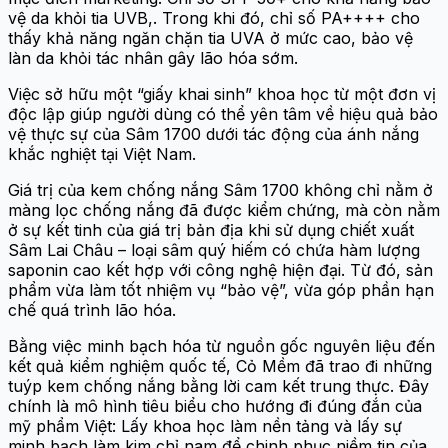
vệ da khỏi tia UVB,. Trong khi đó, chỉ số PA++++ cho
thấy khả năng ngăn chặn tia UVA ở mức cao, bảo vệ
làn da khỏi tác nhân gây lão hóa sớm.
Việc sở hữu một “giấy khai sinh” khoa học từ một đơn vị
độc lập giúp người dùng có thể yên tâm về hiệu quả bảo
vệ thực sự của Sâm 1700 dưới tác động của ánh nắng
khắc nghiệt tại Việt Nam.
Giá trị của kem chống nắng Sâm 1700 không chỉ nằm ở
màng lọc chống nắng đã được kiểm chứng, mà còn nằm
ở sự kết tinh của giá trị bản địa khi sử dụng chiết xuất
Sâm Lai Châu – loại sâm quý hiếm có chứa hàm lượng
saponin cao kết hợp với công nghệ hiện đại. Từ đó, sản
phẩm vừa làm tốt nhiệm vụ “bảo vệ”, vừa góp phần hạn
chế quá trình lão hóa.
Bằng việc minh bạch hóa từ nguồn gốc nguyên liệu đến
kết quả kiểm nghiệm quốc tế, Cỏ Mềm đã trao đi những
tuýp kem chống nắng bằng lời cam kết trung thực. Đây
chính là mô hình tiêu biểu cho hướng đi đúng đắn của
mỹ phẩm Việt: Lấy khoa học làm nền tảng và lấy sự
minh bạch làm kim chỉ nam để chinh phục niềm tin của