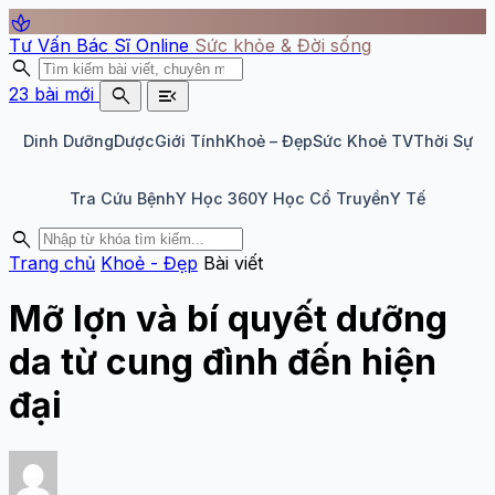
spa
Tư Vấn Bác Sĩ Online
Sức khỏe & Đời sống
search
search
menu_open
23 bài mới
Dinh Dưỡng
Dược
Giới Tính
Khoẻ – Đẹp
Sức Khoẻ TV
Thời Sự
Tra Cứu Bệnh
Y Học 360
Y Học Cổ Truyền
Y Tế
search
Trang chủ
Khoẻ - Đẹp
Bài viết
Mỡ lợn và bí quyết dưỡng
da từ cung đình đến hiện
đại