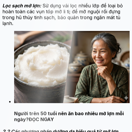
Lọc sạch mỡ lợn:
Sử dụng vải lọc nhiều lớp để loại bỏ
hoàn toàn các vụn tóp mỡ li ti; để mỡ nguội rồi đựng
trong hũ thủy tinh sạch, bảo quản trong ngăn mát tủ
lạnh.
Người trên 50 tuổi nên ăn bao nhiêu mỡ lợn mỗi
ngày?
ĐỌC NGAY
2.2 Các phương pháp dưỡng da hiệu quả từ mỡ lợn