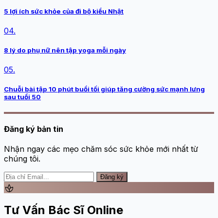
5 lợi ích sức khỏe của đi bộ kiểu Nhật
04.
8 lý do phụ nữ nên tập yoga mỗi ngày
05.
Chuỗi bài tập 10 phút buổi tối giúp tăng cường sức mạnh lưng
sau tuổi 50
Đăng ký bản tin
Nhận ngay các mẹo chăm sóc sức khỏe mới nhất từ
chúng tôi.
Đăng ký
spa
Tư Vấn Bác Sĩ Online