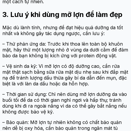
một cách tự nhiên.
3. Lưu ý khi dùng mỡ lợn để làm đẹp
Mặc dù lành tính, nhưng để đạt hiệu quả dưỡng da tốt
nhất và không gây tác dụng ngược, cần lưu ý:
– Thử phản ứng da: Trước khi thoa lên toàn bộ khuôn
mặt, hãy thử một lượng nhỏ ở vùng da dưới cằm để đảm
bảo da bạn không bị kích ứng với protein động vật.
– Vệ sinh da kỹ: Vì mỡ lợn có độ dưỡng cao, cần rửa
mặt thật sạch bằng sữa rửa mặt dịu nhẹ sau khi đắp mặt
nạ để tránh lượng dầu thừa gây bí da dẫn đến mụn, đặc
biệt là với làn da dầu hoặc da hỗn hợp.
– Thời gian sử dụng: Chỉ nên dùng mỡ lợn dưỡng da vào
buổi tối để da có thời gian nghỉ ngơi và hấp thụ; tránh
dùng khi đi ra ngoài nắng vì da có thể gây bắt nắng nếu
không được bảo vệ kỹ.
– Bảo quản: Mỡ lợn tự nhiên không có chất bảo quản
nên dễ bị oxy hóa, cần bảo quản trong ngăn mát tủ