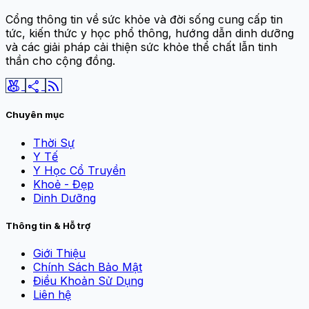
Cổng thông tin về sức khỏe và đời sống cung cấp tin
tức, kiến thức y học phổ thông, hướng dẫn dinh dưỡng
và các giải pháp cải thiện sức khỏe thể chất lẫn tinh
thần cho cộng đồng.
social_leaderboard
share
rss_feed
Chuyên mục
Thời Sự
Y Tế
Y Học Cổ Truyền
Khoẻ - Đẹp
Dinh Dưỡng
Thông tin & Hỗ trợ
Giới Thiệu
Chính Sách Bảo Mật
Điều Khoản Sử Dụng
Liên hệ