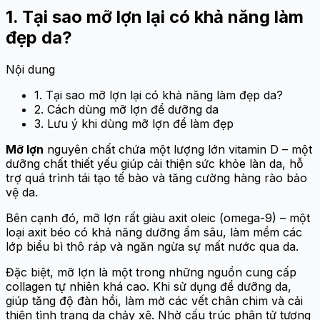
1. Tại sao mỡ lợn lại có khả năng làm
đẹp da?
Nội dung
1. Tại sao mỡ lợn lại có khả năng làm đẹp da?
2. Cách dùng mỡ lợn để dưỡng da
3. Lưu ý khi dùng mỡ lợn để làm đẹp
Mỡ lợn
nguyên chất chứa một lượng lớn vitamin D – một
dưỡng chất thiết yếu giúp cải thiện sức khỏe làn da, hỗ
trợ quá trình tái tạo tế bào và tăng cường hàng rào bảo
vệ da.
Bên cạnh đó, mỡ lợn rất giàu axit oleic (omega-9) – một
loại axit béo có khả năng dưỡng ẩm sâu, làm mềm các
lớp biểu bì thô ráp và ngăn ngừa sự mất nước qua da.
Đặc biệt, mỡ lợn là một trong những nguồn cung cấp
collagen tự nhiên khá cao. Khi sử dụng để dưỡng da,
giúp tăng độ đàn hồi, làm mờ các vết chân chim và cải
thiện tình trạng da chảy xệ. Nhờ cấu trúc phân tử tương