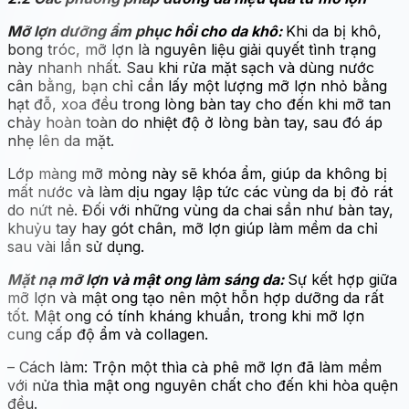
Mỡ lợn dưỡng ẩm phục hồi cho da khô:
Khi da bị khô,
bong tróc, mỡ lợn là nguyên liệu giải quyết tình trạng
này nhanh nhất. Sau khi rửa mặt sạch và dùng nước
cân bằng, bạn chỉ cần lấy một lượng mỡ lợn nhỏ bằng
hạt đỗ, xoa đều trong lòng bàn tay cho đến khi mỡ tan
chảy hoàn toàn do nhiệt độ ở lòng bàn tay, sau đó áp
nhẹ lên da mặt.
Lớp màng mỡ mỏng này sẽ khóa ẩm, giúp da không bị
mất nước và làm dịu ngay lập tức các vùng da bị đỏ rát
do nứt nẻ. Đối với những vùng da chai sần như bàn tay,
khuỷu tay hay gót chân, mỡ lợn giúp làm mềm da chỉ
sau vài lần sử dụng.
Mặt nạ mỡ lợn và mật ong làm sáng da:
Sự kết hợp giữa
mỡ lợn và mật ong tạo nên một hỗn hợp dưỡng da rất
tốt. Mật ong có tính kháng khuẩn, trong khi mỡ lợn
cung cấp độ ẩm và collagen.
– Cách làm: Trộn một thìa cà phê mỡ lợn đã làm mềm
với nửa thìa mật ong nguyên chất cho đến khi hòa quện
đều.