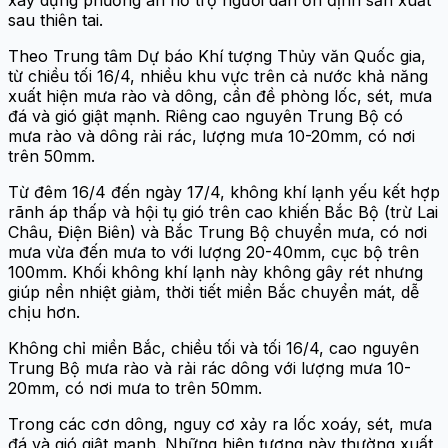
xây dựng phương án hỗ trợ người dân ổn định sản xuất
sau thiên tai.
Theo Trung tâm Dự báo Khí tượng Thủy văn Quốc gia,
từ chiều tối 16/4, nhiều khu vực trên cả nước khả năng
xuất hiện mưa rào và dông, cần đề phòng lốc, sét, mưa
đá và gió giật mạnh. Riêng cao nguyên Trung Bộ có
mưa rào và dông rải rác, lượng mưa 10-20mm, có nơi
trên 50mm.
Từ đêm 16/4 đến ngày 17/4, không khí lạnh yếu kết hợp
rãnh áp thấp và hội tụ gió trên cao khiến Bắc Bộ (trừ Lai
Châu, Điện Biên) và Bắc Trung Bộ chuyển mưa, có nơi
mưa vừa đến mưa to với lượng 20-40mm, cục bộ trên
100mm. Khối không khí lạnh này không gây rét nhưng
giúp nền nhiệt giảm, thời tiết miền Bắc chuyển mát, dễ
chịu hơn.
Không chỉ miền Bắc, chiều tối và tối 16/4, cao nguyên
Trung Bộ mưa rào và rải rác dông với lượng mưa 10-
20mm, có nơi mưa to trên 50mm.
Trong các cơn dông, nguy cơ xảy ra lốc xoáy, sét, mưa
đá và gió giật mạnh. Những hiện tượng này thường xuất