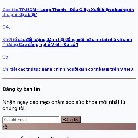
Cao tốc TP.HCM – Long Thành – Dầu Giây: Xuất hiện phương án
thu phí ‘đặc biệt’
04.
Khởi tố các đối tượng đánh hội đồng một nữ sinh tại nhà vệ sinh
Trường Cao đẳng nghề Việt – Xô số 1
05.
Chi tiết các thủ tục hành chính người dân có thể làm trên VNeID
Đăng ký bản tin
Nhận ngay các mẹo chăm sóc sức khỏe mới nhất từ
chúng tôi.
Đăng ký
spa