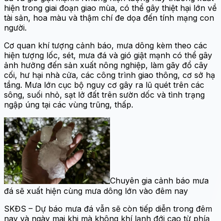
hiện trong giai đoạn giao mùa, có thể gây thiệt hại lớn về
tài sản, hoa màu và thậm chí đe dọa đến tính mạng con
người.
Cơ quan khí tượng cảnh báo, mưa dông kèm theo các
hiện tượng lốc, sét, mưa đá và gió giật mạnh có thể gây
ảnh hưởng đến sản xuất nông nghiệp, làm gãy đổ cây
cối, hư hại nhà cửa, các công trình giao thông, cơ sở hạ
tầng. Mưa lớn cục bộ nguy cơ gây ra lũ quét trên các
sông, suối nhỏ, sạt lở đất trên sườn dốc và tình trạng
ngập úng tại các vùng trũng, thấp.
Chuyên gia cảnh báo mưa
đá sẽ xuất hiện cùng mưa dông lớn vào đêm nay
SKĐS – Dự báo mưa đá vẫn sẽ còn tiếp diễn trong đêm
nay và ngày mai khi mà không khí lạnh đới cao từ phía