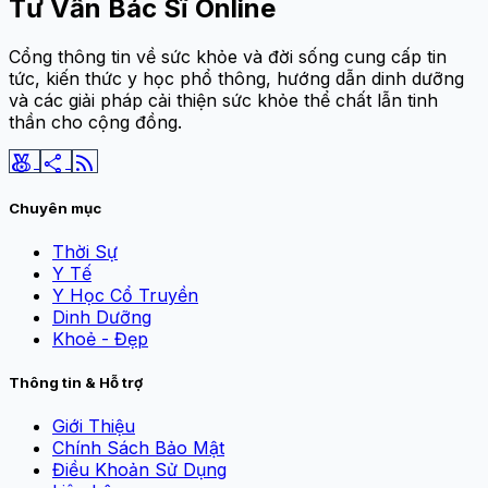
Tư Vấn Bác Sĩ Online
Cổng thông tin về sức khỏe và đời sống cung cấp tin
tức, kiến thức y học phổ thông, hướng dẫn dinh dưỡng
và các giải pháp cải thiện sức khỏe thể chất lẫn tinh
thần cho cộng đồng.
social_leaderboard
share
rss_feed
Chuyên mục
Thời Sự
Y Tế
Y Học Cổ Truyền
Dinh Dưỡng
Khoẻ - Đẹp
Thông tin & Hỗ trợ
Giới Thiệu
Chính Sách Bảo Mật
Điều Khoản Sử Dụng