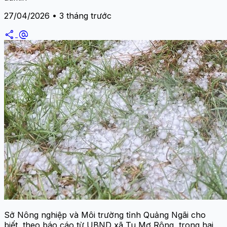
27/04/2026 • 3 tháng trước
share
alternate_email
Sở Nông nghiệp và Môi trường tỉnh Quảng Ngãi cho
biết, theo báo cáo từ UBND xã Tu Mơ Rông, trong hai