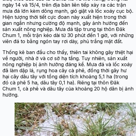
ngày 14 và 15/4, trên địa bàn liên tiếp xảy ra các trận
mưa đá lớn kèm dông mạnh, gió giật và lốc xoáy cục bộ.
Hiện tượng thời tiết cực đoan này xuất hiện trong thời
gian ngắn nhưng cường độ mạnh, gây ảnh hưởng đến
sản xuất nông nghiệp. Mưa đá tập trung tại thôn Đăk
Chum 1, mỗi trận kéo dài từ 30 phút đến 1 giờ, với những
viên đá to bằng ngón tay rơi dày, phủ trắng mặt đất.
Thống kê ban đầu cho thấy, thiên tai không gây thiệt hại
về người, nhà ở và cơ sở hạ tầng. Tuy nhiên, sản xuất
nông nghiệp bị ảnh hưởng đáng kể. Mưa đá và lốc xoáy
đã làm dập lá, rụng hoa cây cà phê, đồng thời gây hư
hại cây dâu tây với tổng diện tích khoảng 5,1 ha (trong
đó cà phê 5 ha, dâu tây 0,1 ha). Riêng tại thôn Đăk
Chum 1, cà phê và dâu tây của khoảng 20 hộ dân bị ảnh
hưởng.