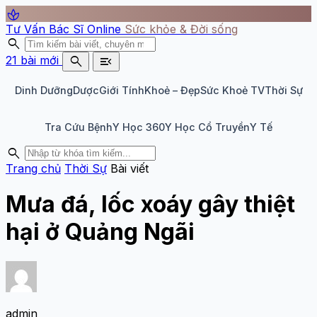
spa
Tư Vấn Bác Sĩ Online
Sức khỏe & Đời sống
search
search
menu_open
21 bài mới
Dinh Dưỡng
Dược
Giới Tính
Khoẻ – Đẹp
Sức Khoẻ TV
Thời Sự
Tra Cứu Bệnh
Y Học 360
Y Học Cổ Truyền
Y Tế
search
Trang chủ
Thời Sự
Bài viết
Mưa đá, lốc xoáy gây thiệt
hại ở Quảng Ngãi
admin