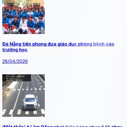
Đà Nẵng tiên phong đưa giáo dục phòng bệnh vào
trường học
28/04/2026
‘Mắt thần’ ở Lâm Đồng phát hiện hàng chục ô tô chạy