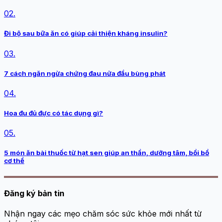
02.
Đi bộ sau bữa ăn có giúp cải thiện kháng insulin?
03.
7 cách ngăn ngừa chứng đau nửa đầu bùng phát
04.
Hoa đu đủ đực có tác dụng gì?
05.
5 món ăn bài thuốc từ hạt sen giúp an thần, dưỡng tâm, bồi bổ
cơ thể
Đăng ký bản tin
Nhận ngay các mẹo chăm sóc sức khỏe mới nhất từ