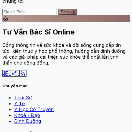
chúng tôi.
Đăng ký
spa
Tư Vấn Bác Sĩ Online
Cổng thông tin về sức khỏe và đời sống cung cấp tin
tức, kiến thức y học phổ thông, hướng dẫn dinh dưỡng
và các giải pháp cải thiện sức khỏe thể chất lẫn tinh
thần cho cộng đồng.
social_leaderboard
share
rss_feed
Chuyên mục
Thời Sự
Y Tế
Y Học Cổ Truyền
Khoẻ - Đẹp
Dinh Dưỡng