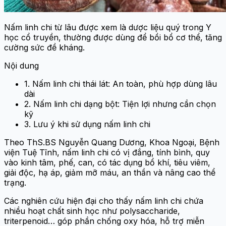
Nấm linh chi từ lâu được xem là dược liệu quý trong Y
học cổ truyền, thường được dùng để bồi bổ cơ thể, tăng
cường sức đề kháng.
Nội dung
1. Nấm linh chi thái lát: An toàn, phù hợp dùng lâu
dài
2. Nấm linh chi dạng bột: Tiện lợi nhưng cần chọn
kỹ
3. Lưu ý khi sử dụng nấm linh chi
Theo ThS.BS Nguyễn Quang Dương, Khoa Ngoại, Bệnh
viện Tuệ Tĩnh, nấm linh chi có vị đắng, tính bình, quy
vào kinh tâm, phế, can, có tác dụng bổ khí, tiêu viêm,
giải độc, hạ áp, giảm mỡ máu, an thần và nâng cao thể
trạng.
Các nghiên cứu hiện đại cho thấy nấm linh chi chứa
nhiều hoạt chất sinh học như polysaccharide,
triterpenoid… góp phần chống oxy hóa, hỗ trợ miễn