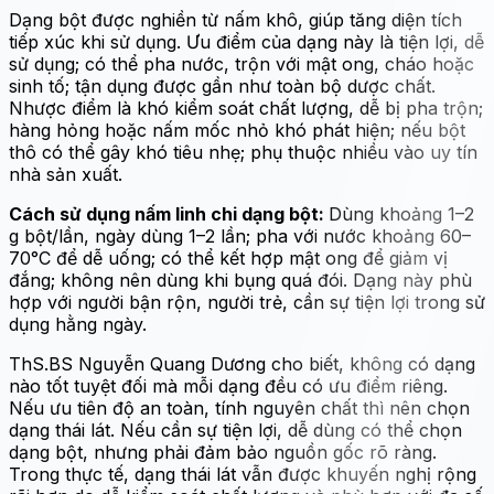
Dạng bột được nghiền từ nấm khô, giúp tăng diện tích
tiếp xúc khi sử dụng. Ưu điểm của dạng này là tiện lợi, dễ
sử dụng; có thể pha nước, trộn với mật ong, cháo hoặc
sinh tố; tận dụng được gần như toàn bộ dược chất.
Nhược điểm là khó kiểm soát chất lượng, dễ bị pha trộn;
hàng hỏng hoặc nấm mốc nhỏ khó phát hiện; nếu bột
thô có thể gây khó tiêu nhẹ; phụ thuộc nhiều vào uy tín
nhà sản xuất.
Cách sử dụng nấm linh chi dạng bột:
Dùng khoảng 1–2
g bột/lần, ngày dùng 1–2 lần; pha với nước khoảng 60–
70°C để dễ uống; có thể kết hợp mật ong để giảm vị
đắng; không nên dùng khi bụng quá đói. Dạng này phù
hợp với người bận rộn, người trẻ, cần sự tiện lợi trong sử
dụng hằng ngày.
ThS.BS Nguyễn Quang Dương cho biết, không có dạng
nào tốt tuyệt đối mà mỗi dạng đều có ưu điểm riêng.
Nếu ưu tiên độ an toàn, tính nguyên chất thì nên chọn
dạng thái lát. Nếu cần sự tiện lợi, dễ dùng có thể chọn
dạng bột, nhưng phải đảm bảo nguồn gốc rõ ràng.
Trong thực tế, dạng thái lát vẫn được khuyến nghị rộng