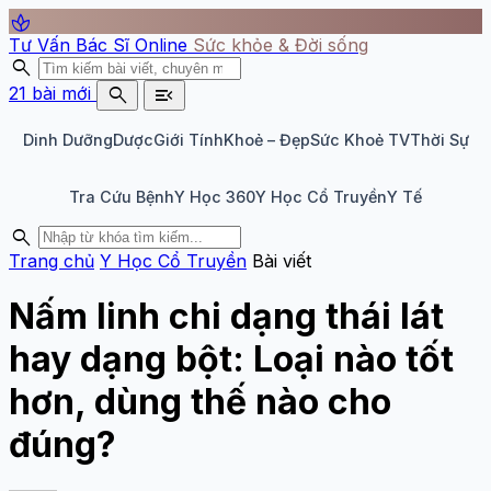
spa
Tư Vấn Bác Sĩ Online
Sức khỏe & Đời sống
search
search
menu_open
21 bài mới
Dinh Dưỡng
Dược
Giới Tính
Khoẻ – Đẹp
Sức Khoẻ TV
Thời Sự
Tra Cứu Bệnh
Y Học 360
Y Học Cổ Truyền
Y Tế
search
Trang chủ
Y Học Cổ Truyền
Bài viết
Nấm linh chi dạng thái lát
hay dạng bột: Loại nào tốt
hơn, dùng thế nào cho
đúng?