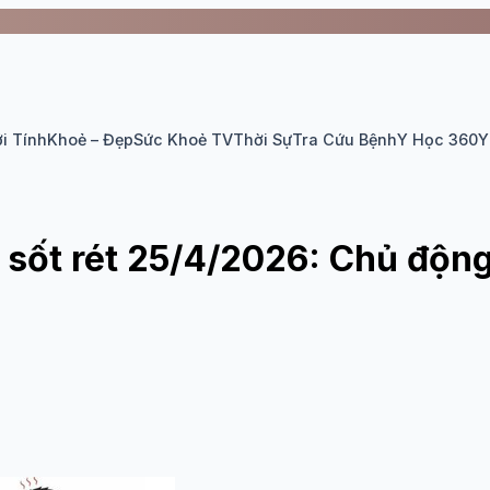
i Tính
Khoẻ – Đẹp
Sức Khoẻ TV
Thời Sự
Tra Cứu Bệnh
Y Học 360
Y
 sốt rét 25/4/2026: Chủ động