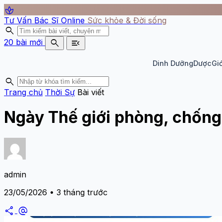
spa
Tư Vấn Bác Sĩ Online
Sức khỏe & Đời sống
search
search
menu_open
20 bài mới
Dinh Dưỡng
Dược
Giớ
search
Trang chủ
Thời Sự
Bài viết
Ngày Thế giới phòng, chống
admin
23/05/2026 • 3 tháng trước
share
alternate_email