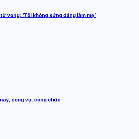
 tử vong: ‘Tôi không xứng đáng làm mẹ’
 máy, công vụ, công chức