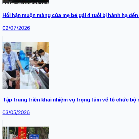
Hối hận muộn màng của mẹ bé gái 4 tuổi bị hành hạ đến
02/07/2026
Tập trung triển khai nhiệm vụ trọng tâm về tổ chức bộ
03/05/2026