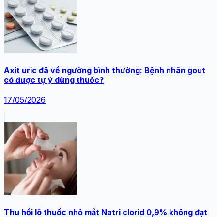
Axit uric đã về ngưỡng bình thường: Bệnh nhân gout
có được tự ý dừng thuốc?
17/05/2026
Thu hồi lô thuốc nhỏ mắt Natri clorid 0,9% không đạt