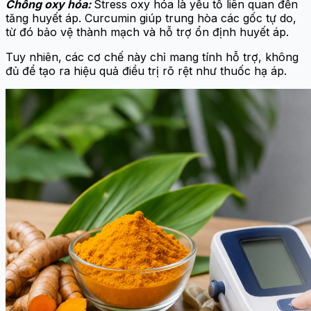
Chống oxy hóa:
Stress oxy hóa là yếu tố liên quan đến
tăng huyết áp. Curcumin giúp trung hòa các gốc tự do,
từ đó bảo vệ thành mạch và hỗ trợ ổn định huyết áp.
Tuy nhiên, các cơ chế này chỉ mang tính hỗ trợ, không
đủ để tạo ra hiệu quả điều trị rõ rệt như thuốc hạ áp.