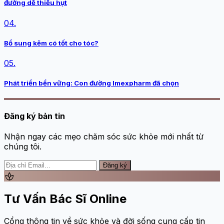
đường dễ thiếu hụt
04.
Bổ sung kẽm có tốt cho tóc?
05.
Phát triển bền vững: Con đường Imexpharm đã chọn
Đăng ký bản tin
Nhận ngay các mẹo chăm sóc sức khỏe mới nhất từ
chúng tôi.
Đăng ký
spa
Tư Vấn Bác Sĩ Online
Cổng thông tin về sức khỏe và đời sống cung cấp tin