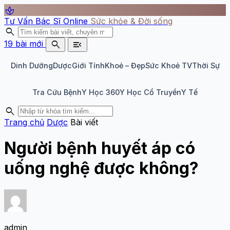
spa
Tư Vấn Bác Sĩ Online
Sức khỏe & Đời sống
search
search
menu_open
19 bài mới
Dinh Dưỡng
Dược
Giới Tính
Khoẻ – Đẹp
Sức Khoẻ TV
Thời Sự
Tra Cứu Bệnh
Y Học 360
Y Học Cổ Truyền
Y Tế
search
Trang chủ
Dược
Bài viết
Người bệnh huyết áp có
uống nghệ được không?
admin