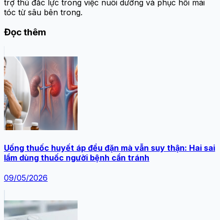
trợ thủ đắc lực trong việc nuôi dưỡng và phục hồi mái
tóc từ sâu bên trong.
Đọc thêm
Uống thuốc huyết áp đều đặn mà vẫn suy thận: Hai sai
lầm dùng thuốc người bệnh cần tránh
09/05/2026