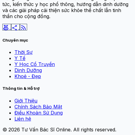
tức, kiến thức y học phổ thông, hướng dẫn dinh dưỡng
và các giải pháp cải thiện sức khỏe thể chất lẫn tinh
thần cho cộng đồng.
social_leaderboard
share
rss_feed
Chuyên mục
Thời Sự
Y Tế
Y Học Cổ Truyền
Dinh Dưỡng
Khoẻ - Đẹp
Thông tin & Hỗ trợ
Giới Thiệu
Chính Sách Bảo Mật
Điều Khoản Sử Dụng
Liên hệ
© 2026
Tư Vấn Bác Sĩ Online
. All rights reserved.