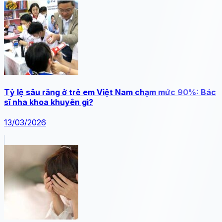
Tỷ lệ sâu răng ở trẻ em Việt Nam chạm mức 90%: Bác
sĩ nha khoa khuyên gì?
13/03/2026