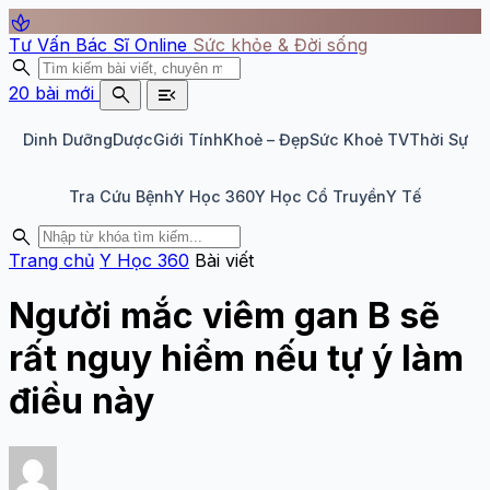
spa
Tư Vấn Bác Sĩ Online
Sức khỏe & Đời sống
search
search
menu_open
20 bài mới
Dinh Dưỡng
Dược
Giới Tính
Khoẻ – Đẹp
Sức Khoẻ TV
Thời Sự
Tra Cứu Bệnh
Y Học 360
Y Học Cổ Truyền
Y Tế
search
Trang chủ
Y Học 360
Bài viết
Người mắc viêm gan B sẽ
rất nguy hiểm nếu tự ý làm
điều này