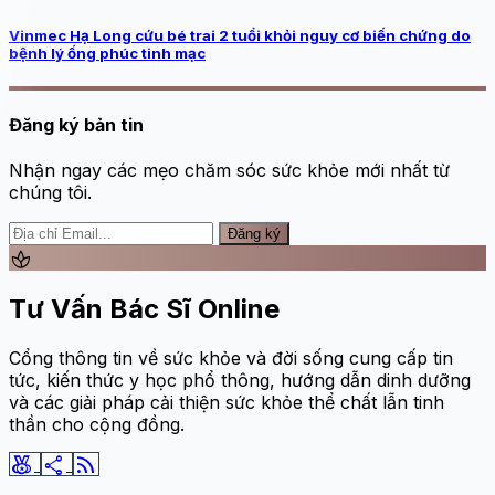
Vinmec Hạ Long cứu bé trai 2 tuổi khỏi nguy cơ biến chứng do
bệnh lý ống phúc tinh mạc
Đăng ký bản tin
Nhận ngay các mẹo chăm sóc sức khỏe mới nhất từ
chúng tôi.
Đăng ký
spa
Tư Vấn Bác Sĩ Online
Cổng thông tin về sức khỏe và đời sống cung cấp tin
tức, kiến thức y học phổ thông, hướng dẫn dinh dưỡng
và các giải pháp cải thiện sức khỏe thể chất lẫn tinh
thần cho cộng đồng.
social_leaderboard
share
rss_feed