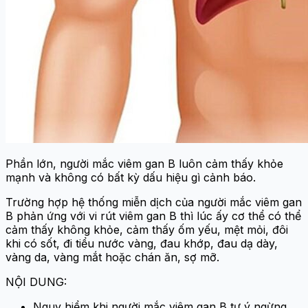
Phần lớn, người mắc viêm gan B luôn cảm thấy khỏe
mạnh và không có bất kỳ dấu hiệu gì cảnh báo.
Trường hợp hệ thống miễn dịch của người mắc viêm gan
B phản ứng với vi rút viêm gan B thì lúc ấy cơ thể có thể
cảm thấy không khỏe, cảm thấy ốm yếu, mệt mỏi, đôi
khi có sốt, đi tiểu nước vàng, đau khớp, đau dạ dày,
vàng da, vàng mắt hoặc chán ăn, sợ mỡ.
NỘI DUNG:
Nguy hiểm khi người mắc viêm gan B tự ý ngừng