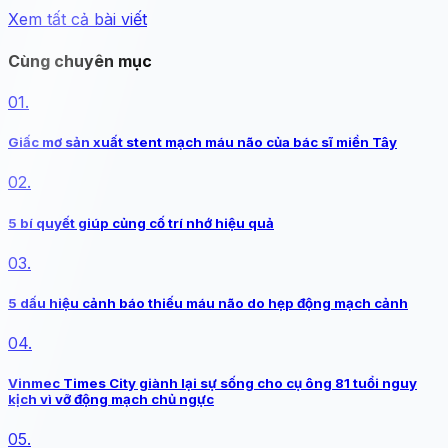
Xem tất cả bài viết
Cùng chuyên mục
01.
Giấc mơ sản xuất stent mạch máu não của bác sĩ miền Tây
02.
5 bí quyết giúp củng cố trí nhớ hiệu quả
03.
5 dấu hiệu cảnh báo thiếu máu não do hẹp động mạch cảnh
04.
Vinmec Times City giành lại sự sống cho cụ ông 81 tuổi nguy
kịch vì vỡ động mạch chủ ngực
05.