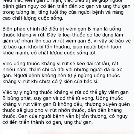
Nếu mắc viêm gan B mạn, việc điều trị sẽ giúp người
bệnh giảm nguy cơ tiến triển đến xơ gan và ung thư gan
trong tương lai, tăng tuổi thọ của người bệnh và nâng
cao chất lượng cuộc sống.
Biện pháp chính để điều trị viêm gan B mạn là uống
thuốc kháng vi rút. Đây là loại thuốc có tác dụng làm
giảm sự nhân lên của vi rút viêm gan B, vì vậy sẽ bảo vệ
tế bào gan khỏi bị tổn thương, giúp người bệnh luôn
khỏe mạnh, có chất lượng cuộc sống tốt.
Việc uống thuốc kháng vi rút sẽ kéo dài rất lâu, rất
nhiều năm, thậm chí cả đời với những người đã bị xơ
gan. Người bệnh không nên tự ý ngừng uống thuốc
kháng vi rút khi chưa có ý kiến của bác sĩ.
Việc tự ý ngừng thuốc kháng vi rút có thể gây viêm gan
B bùng phát, suy gan và có thể tử vong. Uống thuốc
kháng vi rút viêm gan B không đều, thường xuyên quên
thuốc sẽ giúp cho vi rút nhờn thuốc, dẫn đến kháng
thuốc. Gan của người bệnh vẫn bị tổn thương, có nguy
cơ tiến triển thành xơ gan, ung thư gan.