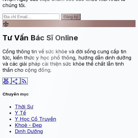
chúng tôi.
Đăng ký
spa
Tư Vấn Bác Sĩ Online
Cổng thông tin về sức khỏe và đời sống cung cấp tin
tức, kiến thức y học phổ thông, hướng dẫn dinh dưỡng
và các giải pháp cải thiện sức khỏe thể chất lẫn tinh
thần cho cộng đồng.
social_leaderboard
share
rss_feed
Chuyên mục
Thời Sự
Y Tế
Y Học Cổ Truyền
Khoẻ - Đẹp
Dinh Dưỡng