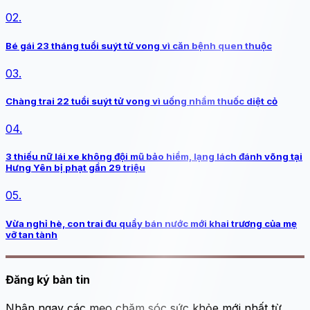
02.
Bé gái 23 tháng tuổi suýt tử vong vì căn bệnh quen thuộc
03.
Chàng trai 22 tuổi suýt tử vong vì uống nhầm thuốc diệt cỏ
04.
3 thiếu nữ lái xe không đội mũ bảo hiểm, lạng lách đánh võng tại
Hưng Yên bị phạt gần 29 triệu
05.
Vừa nghỉ hè, con trai đu quầy bán nước mới khai trương của mẹ
vỡ tan tành
Đăng ký bản tin
Nhận ngay các mẹo chăm sóc sức khỏe mới nhất từ