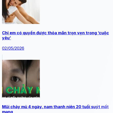
Chị em có quyền được thỏa mãn trọn vẹn trong ‘cuộc
yêu’
02/05/2026
Mũi chảy mủ 4 ngày, nam thanh niên 20 tuổi suýt mất
mạng