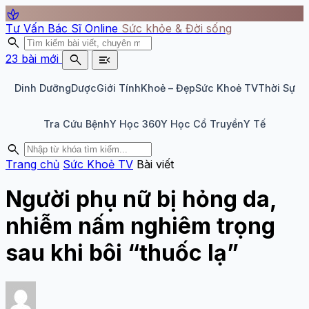
spa
Tư Vấn Bác Sĩ Online
Sức khỏe & Đời sống
search
search
menu_open
23 bài mới
Dinh Dưỡng
Dược
Giới Tính
Khoẻ – Đẹp
Sức Khoẻ TV
Thời Sự
Tra Cứu Bệnh
Y Học 360
Y Học Cổ Truyền
Y Tế
search
Trang chủ
Sức Khoẻ TV
Bài viết
Người phụ nữ bị hỏng da,
nhiễm nấm nghiêm trọng
sau khi bôi “thuốc lạ”