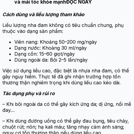
và mái tóc khỏe mạnh
ĐỌC NGAY
Cách dùng và liều lượng tham khảo
Liều lượng nha đam không có tiêu chuẩn chung, phụ
thuộc vào dạng sản phẩm:
Viên nang: Khoảng 50–200 mg/ngày
Dạng nước: Khoảng 30 ml/ngày
Dạng cồn: 15–60 giọt/ngày
Dùng ngoài da: Bôi 2–5 lần/ngày
Việc sử dụng liều cao, đặc biệt là nhựa nha đam, có thể
gây nguy hiểm. Thực tế đã ghi nhận trường hợp tổn
thương thận nghiêm trọng khi dùng liều cao kéo dài.
Tác dụng phụ và rủi ro
– Khi bôi ngoài da có thể gây kích ứng da; dị ứng, nổi mề
đay…
– Khi dùng đường uống có thể gây đau bụng, tiêu chảy,
chuột rút; nôn; hạ kali máu; tăng nhạy cảm ánh sáng;
nguy cơ tổn thương thận nếu dùng liều cao…