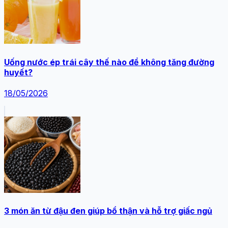
Uống nước ép trái cây thế nào để không tăng đường
huyết?
18/05/2026
3 món ăn từ đậu đen giúp bổ thận và hỗ trợ giấc ngủ