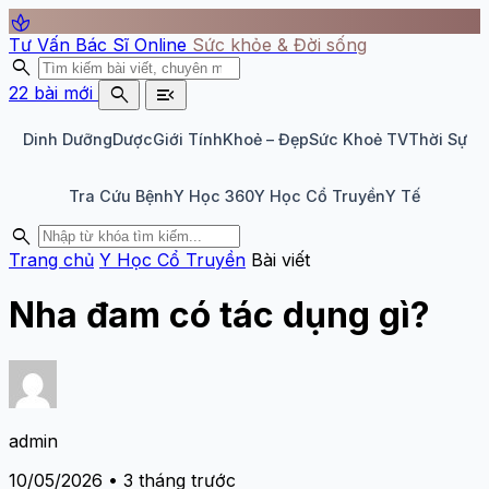
spa
Tư Vấn Bác Sĩ Online
Sức khỏe & Đời sống
search
search
menu_open
22 bài mới
Dinh Dưỡng
Dược
Giới Tính
Khoẻ – Đẹp
Sức Khoẻ TV
Thời Sự
Tra Cứu Bệnh
Y Học 360
Y Học Cổ Truyền
Y Tế
search
Trang chủ
Y Học Cổ Truyền
Bài viết
Nha đam có tác dụng gì?
admin
10/05/2026 • 3 tháng trước