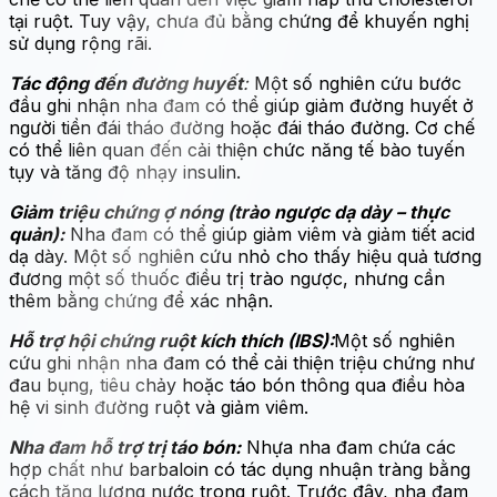
tại ruột. Tuy vậy, chưa đủ bằng chứng để khuyến nghị
sử dụng rộng rãi.
Tác động đến đường huyết
:
Một số nghiên cứu bước
đầu ghi nhận nha đam có thể giúp giảm đường huyết ở
người tiền đái tháo đường hoặc đái tháo đường. Cơ chế
có thể liên quan đến cải thiện chức năng tế bào tuyến
tụy và tăng độ nhạy insulin.
Giảm triệu chứng ợ nóng (trào ngược dạ dày – thực
quản):
Nha đam có thể giúp giảm viêm và giảm tiết acid
dạ dày. Một số nghiên cứu nhỏ cho thấy hiệu quả tương
đương một số thuốc điều trị trào ngược, nhưng cần
thêm bằng chứng để xác nhận.
Hỗ trợ hội chứng ruột kích thích (IBS):
Một số nghiên
cứu ghi nhận nha đam có thể cải thiện triệu chứng như
đau bụng, tiêu chảy hoặc táo bón thông qua điều hòa
hệ vi sinh đường ruột và giảm viêm.
Nha đam hỗ trợ trị táo bón:
Nhựa nha đam chứa các
hợp chất như barbaloin có tác dụng nhuận tràng bằng
cách tăng lượng nước trong ruột. Trước đây, nha đam