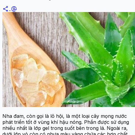
share
alternate_email
Nha đam, còn gọi là lô hội, là một loại cây mọng nước
phát triển tốt ở vùng khí hậu nóng. Phần được sử dụng
nhiều nhất là lớp gel trong suốt bên trong lá. Ngoài ra,
dưới lớp vỏ còn có nhựa màu vàng chứa các hợp chất