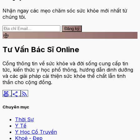
Nhận ngay các mẹo chăm sóc sức khỏe mới nhất từ
chúng tôi.
Đăng ký
spa
Tư Vấn Bác Sĩ Online
Cổng thông tin về sức khỏe và đời sống cung cấp tin
tức, kiến thức y học phổ thông, hướng dẫn dinh dưỡng
và các giải pháp cải thiện sức khỏe thể chất lẫn tinh
thần cho cộng đồng.
social_leaderboard
share
rss_feed
Chuyên mục
Thời Sự
Y Tế
Y Học Cổ Truyền
Khoẻ - Đẹp