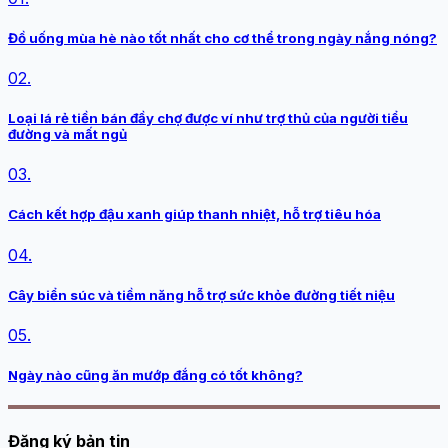
Đồ uống mùa hè nào tốt nhất cho cơ thể trong ngày nắng nóng?
02.
Loại lá rẻ tiền bán đầy chợ được ví như trợ thủ của người tiểu
đường và mất ngủ
03.
Cách kết hợp đậu xanh giúp thanh nhiệt, hỗ trợ tiêu hóa
04.
Cây biển súc và tiềm năng hỗ trợ sức khỏe đường tiết niệu
05.
Ngày nào cũng ăn mướp đắng có tốt không?
Đăng ký bản tin