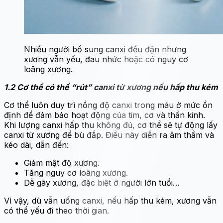
Nhiều người bổ sung canxi đều đặn nhưng
xương vẫn yếu, đau nhức hoặc có nguy cơ
loãng xương.
1.2 Cơ thể có thể “rút” canxi từ xương nếu hấp thu kém
Cơ thể luôn duy trì nồng độ canxi trong máu ở mức ổn
định để đảm bảo hoạt động của tim, cơ và thần kinh.
Khi lượng canxi hấp thu không đủ, cơ thể sẽ tự động lấy
canxi từ xương để bù đắp. Điều này diễn ra âm thầm và
kéo dài, dẫn đến:
Giảm mật độ xương.
Tăng nguy cơ loãng xương.
Dễ gãy xương, đặc biệt ở người lớn tuổi…
Vì vậy, dù vẫn uống canxi, nếu hấp thu kém, xương vẫn
có thể yếu đi theo thời gian.