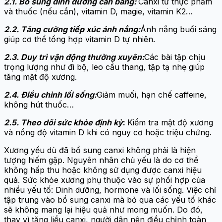
2.1. Bổ sung dinh dưỡng cân bằng:
Canxi từ thực phẩm
và thuốc (nếu cần), vitamin D, magie, vitamin K2…
2.2. Tăng cường tiếp xúc ánh nắng:
Ánh nắng buổi sáng
giúp cơ thể tổng hợp vitamin D tự nhiên.
2.3. Duy trì vận động thường xuyên:
Các bài tập chịu
trọng lượng như đi bộ, leo cầu thang, tập tạ nhẹ giúp
tăng mật độ xương.
2.4. Điều chỉnh lối sống:
Giảm muối, hạn chế caffeine,
không hút thuốc…
2.5. Theo dõi sức khỏe định kỳ
:
Kiểm tra mật độ xương
và nồng độ vitamin D khi có nguy cơ hoặc triệu chứng.
Xương yếu dù đã bổ sung canxi không phải là hiện
tượng hiếm gặp. Nguyên nhân chủ yếu là do cơ thể
không hấp thu hoặc không sử dụng được canxi hiệu
quả. Sức khỏe xương phụ thuộc vào sự phối hợp của
nhiều yếu tố: Dinh dưỡng, hormone và lối sống. Việc chỉ
tập trung vào bổ sung canxi mà bỏ qua các yếu tố khác
sẽ không mang lại hiệu quả như mong muốn. Do đó,
thay vì tăng liều canxi, người dân nên điều chỉnh toàn