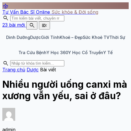
spa
Tư Vấn Bác Sĩ Online
Sức khỏe & Đời sống
search
search
menu_open
23 bài mới
Dinh Dưỡng
Dược
Giới Tính
Khoẻ – Đẹp
Sức Khoẻ TV
Thời Sự
Tra Cứu Bệnh
Y Học 360
Y Học Cổ Truyền
Y Tế
search
Trang chủ
Dược
Bài viết
Nhiều người uống canxi mà
xương vẫn yếu, sai ở đâu?
admin