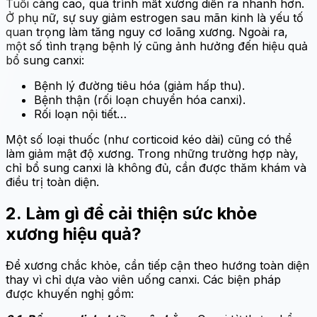
Tuổi càng cao, quá trình mất xương diễn ra nhanh hơn.
Ở phụ nữ, sự suy giảm estrogen sau mãn kinh là yếu tố
quan trọng làm tăng nguy cơ loãng xương. Ngoài ra,
một số tình trạng bệnh lý cũng ảnh hưởng đến hiệu quả
bổ sung canxi:
Bệnh lý đường tiêu hóa (giảm hấp thu).
Bệnh thận (rối loạn chuyển hóa canxi).
Rối loạn nội tiết…
Một số loại thuốc (như corticoid kéo dài) cũng có thể
làm giảm mật độ xương. Trong những trường hợp này,
chỉ bổ sung canxi là không đủ, cần được thăm khám và
điều trị toàn diện.
2. Làm gì để cải thiện sức khỏe
xương hiệu quả?
Để xương chắc khỏe, cần tiếp cận theo hướng toàn diện
thay vì chỉ dựa vào viên uống canxi. Các biện pháp
được khuyến nghị gồm: