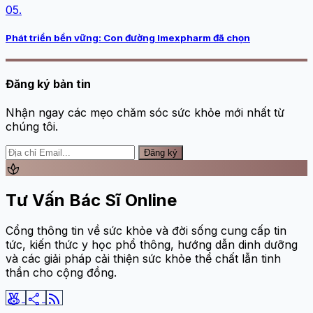
05.
Phát triển bền vững: Con đường Imexpharm đã chọn
Đăng ký bản tin
Nhận ngay các mẹo chăm sóc sức khỏe mới nhất từ
chúng tôi.
Đăng ký
spa
Tư Vấn Bác Sĩ Online
Cổng thông tin về sức khỏe và đời sống cung cấp tin
tức, kiến thức y học phổ thông, hướng dẫn dinh dưỡng
và các giải pháp cải thiện sức khỏe thể chất lẫn tinh
thần cho cộng đồng.
social_leaderboard
share
rss_feed