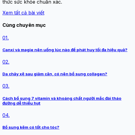
thức sức khỏe chuẩn xác.
Xem tất cả bài viết
Cùng chuyên mục
01.
Canxi và magie nên uống lúc nào để phát huy tối đa hiệu quả?
02.
Da chảy xệ sau giảm cân, có nên bổ sung collagen?
03.
Cách bổ sung 7 vitamin và khoáng chất người mắc đái tháo
đường dễ thiếu hụt
04.
Bổ sung kẽm có tốt cho tóc?