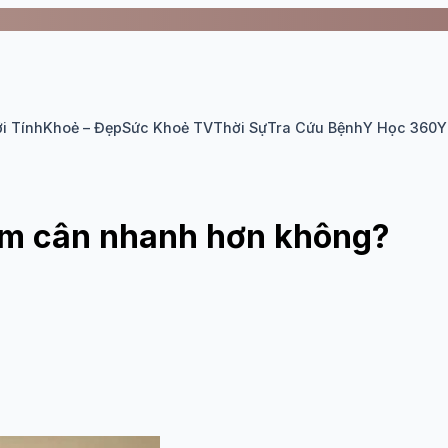
i Tính
Khoẻ – Đẹp
Sức Khoẻ TV
Thời Sự
Tra Cứu Bệnh
Y Học 360
Y
iảm cân nhanh hơn không?