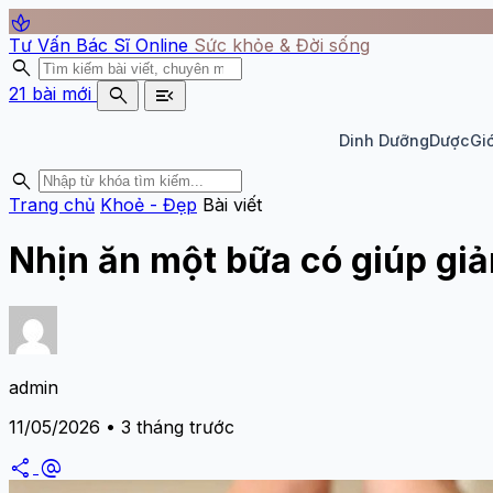
spa
Tư Vấn Bác Sĩ Online
Sức khỏe & Đời sống
search
search
menu_open
21 bài mới
Dinh Dưỡng
Dược
Giớ
search
Trang chủ
Khoẻ - Đẹp
Bài viết
Nhịn ăn một bữa có giúp g
admin
11/05/2026 • 3 tháng trước
share
alternate_email