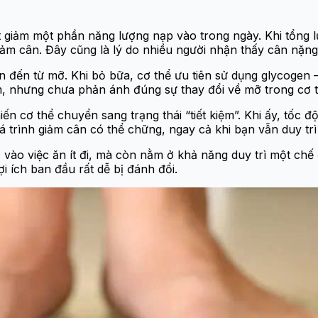
ắt giảm một phần năng lượng nạp vào trong ngày. Khi tổng
 giảm cân. Đây cũng là lý do nhiều người nhận thấy cân nặ
đến từ mỡ. Khi bỏ bữa, cơ thể ưu tiên sử dụng glycogen –
iảm, nhưng chưa phản ánh đúng sự thay đổi về mỡ trong cơ t
n cơ thể chuyển sang trạng thái “tiết kiệm”. Khi ấy, tốc độ
á trình giảm cân có thể chững, ngay cả khi bạn vẫn duy tr
ào việc ăn ít đi, mà còn nằm ở khả năng duy trì một chế đ
i ích ban đầu rất dễ bị đánh đổi.