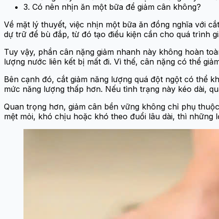
3. Có nên nhịn ăn một bữa để giảm cân không?
Về mặt lý thuyết, việc nhịn một bữa ăn đồng nghĩa với c
dự trữ để bù đắp, từ đó tạo điều kiện cần cho quá trình
Tuy vậy, phần cân nặng giảm nhanh này không hoàn toàn 
lượng nước liên kết bị mất đi. Vì thế, cân nặng có thể g
Bên cạnh đó, cắt giảm năng lượng quá đột ngột có thể khiế
mức năng lượng thấp hơn. Nếu tình trạng này kéo dài, qu
Quan trọng hơn, giảm cân bền vững không chỉ phụ thuộc v
mệt mỏi, khó chịu hoặc khó theo đuổi lâu dài, thì những lợ