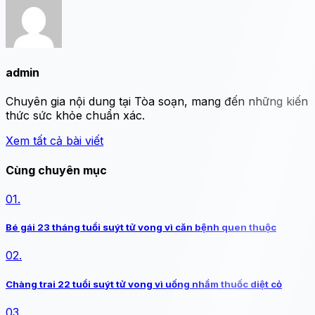
admin
Chuyên gia nội dung tại Tòa soạn, mang đến những kiến
thức sức khỏe chuẩn xác.
Xem tất cả bài viết
Cùng chuyên mục
01.
Bé gái 23 tháng tuổi suýt tử vong vì căn bệnh quen thuộc
02.
Chàng trai 22 tuổi suýt tử vong vì uống nhầm thuốc diệt cỏ
03.