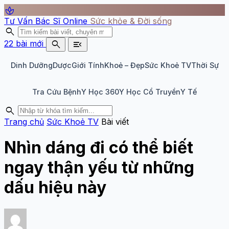
spa
Tư Vấn Bác Sĩ Online
Sức khỏe & Đời sống
search
search
menu_open
22 bài mới
Dinh Dưỡng
Dược
Giới Tính
Khoẻ – Đẹp
Sức Khoẻ TV
Thời Sự
Tra Cứu Bệnh
Y Học 360
Y Học Cổ Truyền
Y Tế
search
Trang chủ
Sức Khoẻ TV
Bài viết
Nhìn dáng đi có thể biết
ngay thận yếu từ những
dấu hiệu này