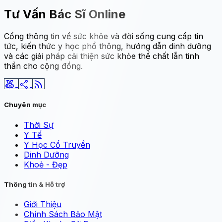
Tư Vấn Bác Sĩ Online
Cổng thông tin về sức khỏe và đời sống cung cấp tin
tức, kiến thức y học phổ thông, hướng dẫn dinh dưỡng
và các giải pháp cải thiện sức khỏe thể chất lẫn tinh
thần cho cộng đồng.
social_leaderboard
share
rss_feed
Chuyên mục
Thời Sự
Y Tế
Y Học Cổ Truyền
Dinh Dưỡng
Khoẻ - Đẹp
Thông tin & Hỗ trợ
Giới Thiệu
Chính Sách Bảo Mật