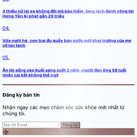
3 thiếu nữ lái xe không đội mũ bảo hiểm, lạng lách đánh võng tại
Hưng Yên bị phạt gần 29 triệu
04.
Vừa nghỉ hè, con trai đu quầy bán nước mới khai trương của mẹ
vỡ tan tành
05.
Ăn tỏi sống vào buổi sáng suốt 2 năm, người đàn ông 58 tuổi
nhận cái kết không thể ngờ
Đăng ký bản tin
Nhận ngay các mẹo chăm sóc sức khỏe mới nhất từ
chúng tôi.
Đăng ký
spa