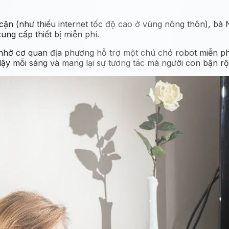
ận (như thiếu internet tốc độ cao ở vùng nông thôn), bà N
ng cấp thiết bị miễn phí.
ờ cơ quan địa phương hỗ trợ một chú chó robot miễn phí c
 dậy mỗi sáng và mang lại sự tương tác mà người con bận r