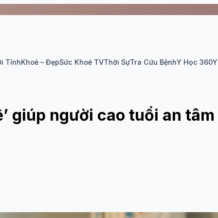
i Tính
Khoẻ – Đẹp
Sức Khoẻ TV
Thời Sự
Tra Cứu Bệnh
Y Học 360
Y
’ giúp người cao tuổi an tâm