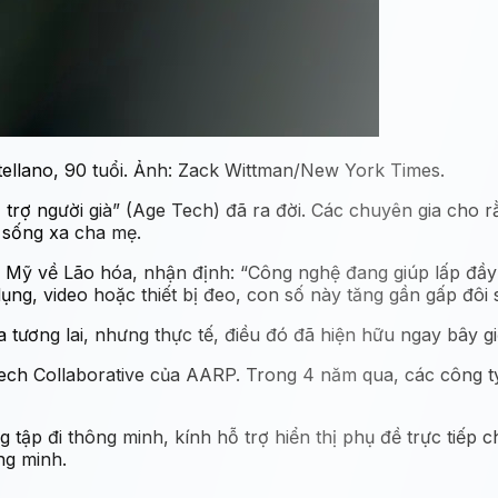
stellano, 90 tuổi. Ảnh: Zack Wittman/New York Times.
trợ người già” (Age Tech) đã ra đời. Các chuyên gia cho 
 sống xa cha mẹ.
a Mỹ về Lão hóa, nhận định: “Công nghệ đang giúp lấp đầ
ng, video hoặc thiết bị đeo, con số này tăng gần gấp đôi 
 tương lai, nhưng thực tế, điều đó đã hiện hữu ngay bây g
eTech Collaborative của AARP. Trong 4 năm qua, các công 
ập đi thông minh, kính hỗ trợ hiển thị phụ đề trực tiếp ch
ng minh.