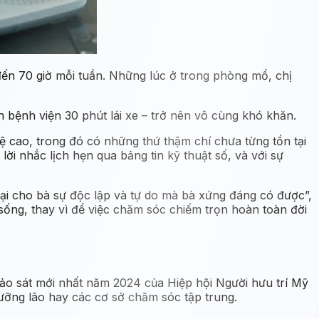
đến 70 giờ mỗi tuần. Những lúc ở trong phòng mổ, chị
 bệnh viện 30 phút lái xe – trở nên vô cùng khó khăn.
 cao, trong đó có những thứ thậm chí chưa từng tồn tại
ời nhắc lịch hẹn qua bảng tin kỹ thuật số, và với sự
ại cho bà sự độc lập và tự do mà bà xứng đáng có được”,
 sống, thay vì để việc chăm sóc chiếm trọn hoàn toàn đời
ảo sát mới nhất năm 2024 của Hiệp hội Người hưu trí Mỹ
ưỡng lão hay các cơ sở chăm sóc tập trung.