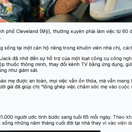
ành phố Cleveland (Mỹ), thường xuyên phải làm việc từ 60 
i.
 sống tại một căn hộ riêng trong khuôn viên nhà chị, cách
ack đã nhờ đến sự hỗ trợ của một loạt công cụ công nghệ
p thuốc thông minh, thay đổi kênh TV bằng ứng dụng, gửi l
ũng như giám sát.
bảo mẹ được an toàn, mọi việc vẫn ổn thỏa, mà vẫn mang l
người già đã giúp chị “lồng ghép việc chăm sóc mẹ vào cuộc
.000 người ước tính bước sang tuổi 65 mỗi ngày. Theo kh
ống những năm tháng cuối đời tại nhà thay vì vào viện d