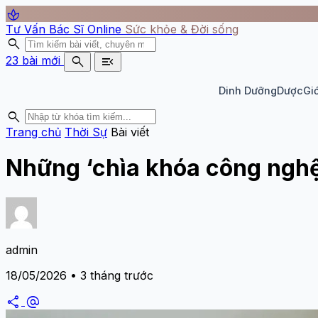
spa
Tư Vấn Bác Sĩ Online
Sức khỏe & Đời sống
search
search
menu_open
23 bài mới
Dinh Dưỡng
Dược
Giớ
search
Trang chủ
Thời Sự
Bài viết
Những ‘chìa khóa công nghệ
admin
18/05/2026 • 3 tháng trước
share
alternate_email