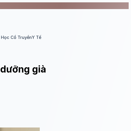
 Học Cổ Truyền
Y Tế
 dưỡng già