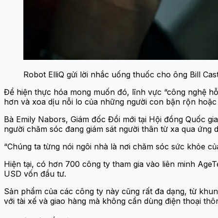
Robot ElliQ gửi lời nhắc uống thuốc cho ông Bill Ca
Để hiện thực hóa mong muốn đó, lĩnh vực “công nghệ hỗ 
hơn và xoa dịu nỗi lo của những người con bận rộn hoặc
Bà Emily Nabors, Giám đốc Đổi mới tại Hội đồng Quốc gi
người chăm sóc đang giám sát người thân từ xa qua ứng dụ
“Chúng ta từng nói ngôi nhà là nơi chăm sóc sức khỏe của
Hiện tại, có hơn 700 công ty tham gia vào liên minh Ag
USD vốn đầu tư.
Sản phẩm của các công ty này cũng rất đa dạng, từ khung t
với tài xế và giao hàng mà không cần dùng điện thoại thô