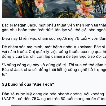
Bác sĩ Megan Jack, một phẫu thuật viên thần kinh tại th
gần như hoàn toàn “cắt đứt” liên lạc với thế giới bên ngoà
Điều này khiến việc chăm sóc người mẹ 76 tuổi – vốn đang
Để chăm sóc mẹ mình, một bệnh nhân Alzheimer, Bác sĩ J
vài năm trước. Chị quản lý việc uống thuốc của mẹ qua hộ
đồng ý của bà, chị còn lắp camera để tiện việc trao đổi c
“Những công cụ này vô cùng giá trị. Tôi vừa có thể đảm 
Bác sĩ Jack chia sẻ, đồng thời tiết lộ công nghệ hỗ trợ 
tư”.
Sự bùng nổ của “Age Tech”
Dân số nước Mỹ đang già hóa nhanh chóng, với khoảng 11
(AARP), có đến 75% người trên 50 tuổi mong muốn được s