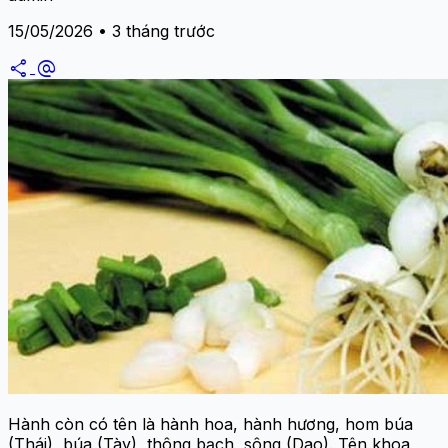
15/05/2026 • 3 tháng trước
share
alternate_email
Hành còn có tên là hành hoa, hành hương, hom búa
(Thái), búa (Tày), thông bạch, sông (Dao). Tên khoa