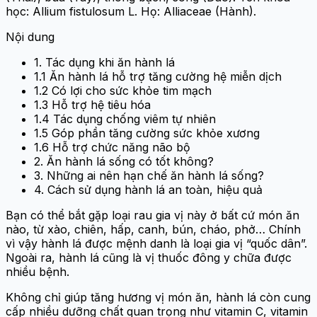
học: Allium fistulosum L. Họ: Alliaceae (Hành).
Nội dung
1. Tác dụng khi ăn hành lá
1.1 Ăn hành lá hỗ trợ tăng cường hệ miễn dịch
1.2 Có lợi cho sức khỏe tim mạch
1.3 Hỗ trợ hệ tiêu hóa
1.4 Tác dụng chống viêm tự nhiên
1.5 Góp phần tăng cường sức khỏe xương
1.6 Hỗ trợ chức năng não bộ
2. Ăn hành lá sống có tốt không?
3. Những ai nên hạn chế ăn hành lá sống?
4. Cách sử dụng hành lá an toàn, hiệu quả
Bạn có thể bắt gặp loại rau gia vị này ở bất cứ món ăn
nào, từ xào, chiên, hấp, canh, bún, cháo, phở… Chính
vì vậy hành lá được mệnh danh là loại gia vị “quốc dân”.
Ngoài ra, hành lá cũng là vị thuốc đông y chữa được
nhiều bệnh.
Không chỉ giúp tăng hương vị món ăn, hành lá còn cung
cấp nhiều dưỡng chất quan trọng như vitamin C, vitamin