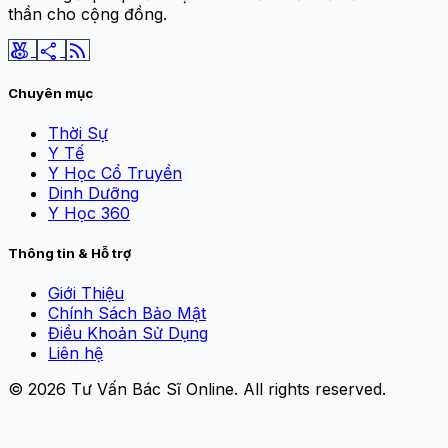
thần cho cộng đồng.
social_leaderboard
share
rss_feed
Chuyên mục
Thời Sự
Y Tế
Y Học Cổ Truyền
Dinh Dưỡng
Y Học 360
Thông tin & Hỗ trợ
Giới Thiệu
Chính Sách Bảo Mật
Điều Khoản Sử Dụng
Liên hệ
© 2026
Tư Vấn Bác Sĩ Online
. All rights reserved.