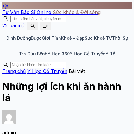
spa
Tư Vấn Bác Sĩ Online
Sức khỏe & Đời sống
search
search
menu_open
22 bài mới
Dinh Dưỡng
Dược
Giới Tính
Khoẻ – Đẹp
Sức Khoẻ TV
Thời Sự
Tra Cứu Bệnh
Y Học 360
Y Học Cổ Truyền
Y Tế
search
Trang chủ
Y Học Cổ Truyền
Bài viết
Những lợi ích khi ăn hành
lá
admin