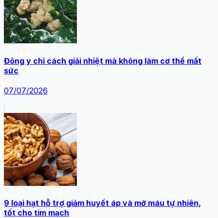
Đông y chỉ cách giải nhiệt mà không làm cơ thể mất
sức
07/07/2026
9 loại hạt hỗ trợ giảm huyết áp và mỡ máu tự nhiên,
tốt cho tim mạch