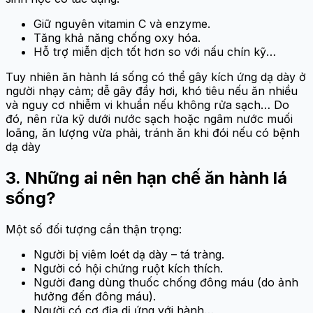
Giữ nguyên vitamin C và enzyme.
Tăng khả năng chống oxy hóa.
Hỗ trợ miễn dịch tốt hơn so với nấu chín kỹ…
Tuy nhiên ăn hành lá sống có thể gây kích ứng dạ dày ở
người nhạy cảm; dễ gây đầy hơi, khó tiêu nếu ăn nhiều
và nguy cơ nhiễm vi khuẩn nếu không rửa sạch… Do
đó, nên rửa kỹ dưới nước sạch hoặc ngâm nước muối
loãng, ăn lượng vừa phải, tránh ăn khi đói nếu có bệnh
dạ dày
3. Những ai nên hạn chế ăn hành lá
sống?
Một số đối tượng cần thận trọng:
Người bị viêm loét dạ dày – tá tràng.
Người có hội chứng ruột kích thích.
Người đang dùng thuốc chống đông máu (do ảnh
hưởng đến đông máu).
Người có cơ địa dị ứng với hành…