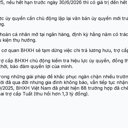
, nếu hết hạn trước ngày 30/6/2026 thì có giá trị đến hết
 ủy quyền cần chủ động lập lại văn bản ủy quyền mới tr
ng.
khoản cá nhân mở tại ngân hàng, định kỳ hằng năm có trá
u kiện thụ hưởng.
 cơ quan BHXH sẽ tạm dừng việc chi trả lương hưu, trợ c
 cấp BHXH chủ động kiểm tra hiệu lực ủy quyền, đồng thờ
hời, bảo đảm quyền lợi của mình.
 trong những giải pháp để khắc phục ngăn chặn nhiều trườn
ười đã qua đời nhưng gia đình không báo, vẫn tiếp tục nhận
g 10/2025, BHXH Việt Nam đã phát hiện 88 trường hợp đã ch
i trợ cấp Tuất (thu hồi hơn 1,3 tỷ đồng).