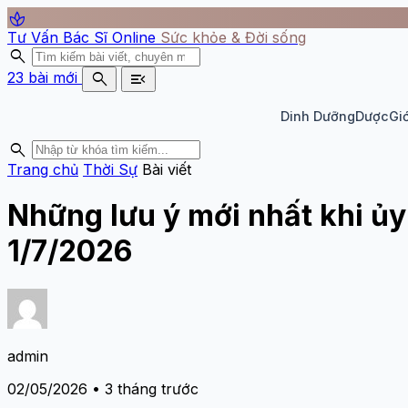
spa
Tư Vấn Bác Sĩ Online
Sức khỏe & Đời sống
search
search
menu_open
23 bài mới
Dinh Dưỡng
Dược
Giớ
search
Trang chủ
Thời Sự
Bài viết
Những lưu ý mới nhất khi ủ
1/7/2026
admin
02/05/2026 • 3 tháng trước