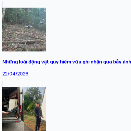
Những loài động vật quý hiếm vừa ghi nhận qua bẫy ản
22/04/2026