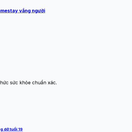
homestay vắng người
thức sức khỏe chuẩn xác.
g dở tuổi 19