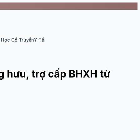
 Học Cổ Truyền
Y Tế
g hưu, trợ cấp BHXH từ