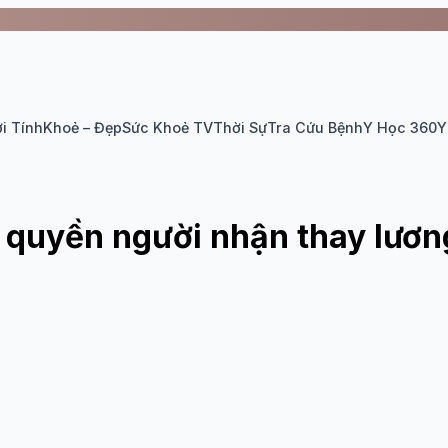
i Tính
Khoẻ – Đẹp
Sức Khoẻ TV
Thời Sự
Tra Cứu Bệnh
Y Học 360
Y
y quyền người nhận thay lươn