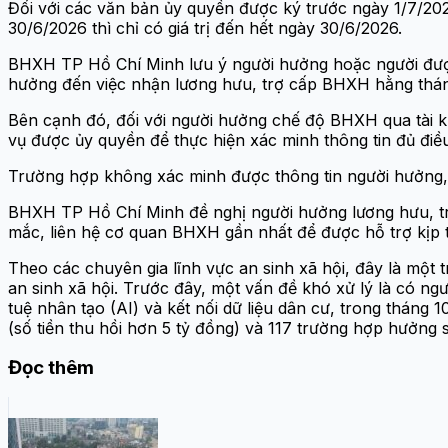
Đối với các văn bản ủy quyền được ký trước ngày 1/7/2025
30/6/2026 thì chỉ có giá trị đến hết ngày 30/6/2026.
BHXH TP Hồ Chí Minh lưu ý người hưởng hoặc người được
hưởng đến việc nhận lương hưu, trợ cấp BHXH hằng thá
Bên cạnh đó, đối với người hưởng chế độ BHXH qua tài 
vụ được ủy quyền để thực hiện xác minh thông tin đủ điề
Trường hợp không xác minh được thông tin người hưởng,
BHXH TP Hồ Chí Minh đề nghị người hưởng lương hưu, trợ
mắc, liên hệ cơ quan BHXH gần nhất để được hỗ trợ kịp t
Theo các chuyên gia lĩnh vực an sinh xã hội, đây là một
an sinh xã hội. Trước đây, một vấn đề khó xử lý là có ng
tuệ nhân tạo (AI) và kết nối dữ liệu dân cư, trong thán
(số tiền thu hồi hơn 5 tỷ đồng) và 117 trường hợp hưởng sa
Đọc thêm