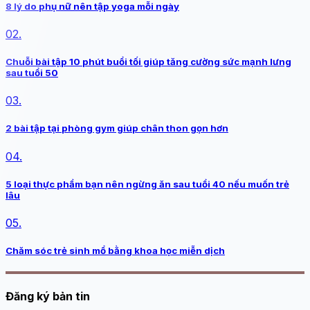
8 lý do phụ nữ nên tập yoga mỗi ngày
02.
Chuỗi bài tập 10 phút buổi tối giúp tăng cường sức mạnh lưng
sau tuổi 50
03.
2 bài tập tại phòng gym giúp chân thon gọn hơn
04.
5 loại thực phẩm bạn nên ngừng ăn sau tuổi 40 nếu muốn trẻ
lâu
05.
Chăm sóc trẻ sinh mổ bằng khoa học miễn dịch
Đăng ký bản tin