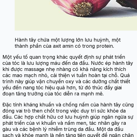
Hành tây chứa một lượng lớn lưu huỳnh, một
thành phần của axit amin có trong protein.
Một yếu tố quan trọng khác quyết định sự phát triển
của tóc là lưu lượng máu đến da đầu. Nước ép hành tây
khi được massage nhẹ nhàng có khả năng kích thích
các mao mạch nhỏ, cải thiện vi tuần hoàn tại chỗ. Quá
trình này giúp vận chuyển oxy và các dưỡng chất thiết
yếu đến nang tóc hiệu quả hơn, từ đó thúc đẩy giai
đoạn tăng trưởng của tóc diễn ra mạnh mẽ.
Đặc tính kháng khuẩn và chống nấm của hành tây cũng
đóng vai trò then chốt trong việc duy trì sức khỏe da
đầu. Các hợp chất hữu cơ lưu huỳnh giúp ngăn ngừa sự
phát triển của vi khuẩn và nấm men, tác nhân gây ra
gàu và các bệnh lý nhiễm trùng da đầu. Một da đầu
sạch và khỏe mạnh là nền tảng tiên quyết để ngăn chặn