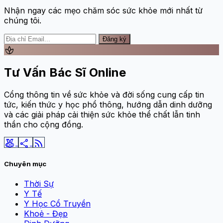
Nhận ngay các mẹo chăm sóc sức khỏe mới nhất từ
chúng tôi.
Đăng ký
spa
Tư Vấn Bác Sĩ Online
Cổng thông tin về sức khỏe và đời sống cung cấp tin
tức, kiến thức y học phổ thông, hướng dẫn dinh dưỡng
và các giải pháp cải thiện sức khỏe thể chất lẫn tinh
thần cho cộng đồng.
social_leaderboard
share
rss_feed
Chuyên mục
Thời Sự
Y Tế
Y Học Cổ Truyền
Khoẻ - Đẹp