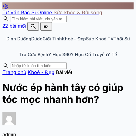
spa
Tư Vấn Bác Sĩ Online
Sức khỏe & Đời sống
search
search
menu_open
22 bài mới
Dinh Dưỡng
Dược
Giới Tính
Khoẻ – Đẹp
Sức Khoẻ TV
Thời Sự
Tra Cứu Bệnh
Y Học 360
Y Học Cổ Truyền
Y Tế
search
Trang chủ
Khoẻ - Đẹp
Bài viết
Nước ép hành tây có giúp
tóc mọc nhanh hơn?
admin