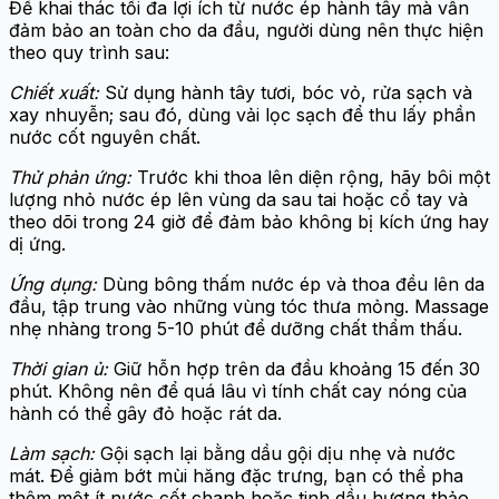
Để khai thác tối đa lợi ích từ nước ép hành tây mà vẫn
đảm bảo an toàn cho da đầu, người dùng nên thực hiện
theo quy trình sau:
Chiết xuất:
Sử dụng hành tây tươi, bóc vỏ, rửa sạch và
xay nhuyễn; sau đó, dùng vải lọc sạch để thu lấy phần
nước cốt nguyên chất.
Thử phản ứng:
Trước khi thoa lên diện rộng, hãy bôi một
lượng nhỏ nước ép lên vùng da sau tai hoặc cổ tay và
theo dõi trong 24 giờ để đảm bảo không bị kích ứng hay
dị ứng.
Ứng dụng:
Dùng bông thấm nước ép và thoa đều lên da
đầu, tập trung vào những vùng tóc thưa mỏng. Massage
nhẹ nhàng trong 5-10 phút để dưỡng chất thẩm thấu.
Thời gian ủ:
Giữ hỗn hợp trên da đầu khoảng 15 đến 30
phút. Không nên để quá lâu vì tính chất cay nóng của
hành có thể gây đỏ hoặc rát da.
Làm sạch:
Gội sạch lại bằng dầu gội dịu nhẹ và nước
mát. Để giảm bớt mùi hăng đặc trưng, bạn có thể pha
thêm một ít nước cốt chanh hoặc tinh dầu hương thảo