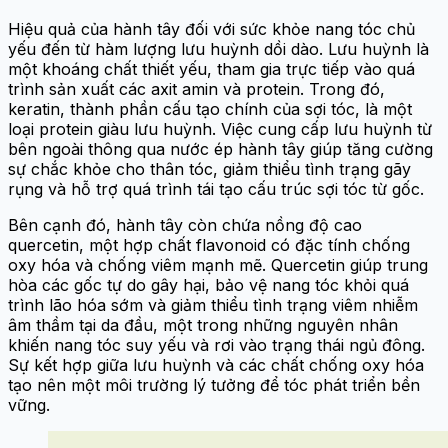
Hiệu quả của hành tây đối với sức khỏe nang tóc chủ
yếu đến từ hàm lượng lưu huỳnh dồi dào. Lưu huỳnh là
một khoáng chất thiết yếu, tham gia trực tiếp vào quá
trình sản xuất các axit amin và protein. Trong đó,
keratin, thành phần cấu tạo chính của sợi tóc, là một
loại protein giàu lưu huỳnh. Việc cung cấp lưu huỳnh từ
bên ngoài thông qua nước ép hành tây giúp tăng cường
sự chắc khỏe cho thân tóc, giảm thiểu tình trạng gãy
rụng và hỗ trợ quá trình tái tạo cấu trúc sợi tóc từ gốc.
Bên cạnh đó, hành tây còn chứa nồng độ cao
quercetin, một hợp chất flavonoid có đặc tính chống
oxy hóa và chống viêm mạnh mẽ. Quercetin giúp trung
hòa các gốc tự do gây hại, bảo vệ nang tóc khỏi quá
trình lão hóa sớm và giảm thiểu tình trạng viêm nhiễm
âm thầm tại da đầu, một trong những nguyên nhân
khiến nang tóc suy yếu và rơi vào trạng thái ngủ đông.
Sự kết hợp giữa lưu huỳnh và các chất chống oxy hóa
tạo nên một môi trường lý tưởng để tóc phát triển bền
vững.