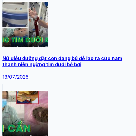
Nữ điều dưỡng đặt con đang bú để lao ra cứu nam
thanh niên ngừng tim dưới bể bơi
13/07/2026