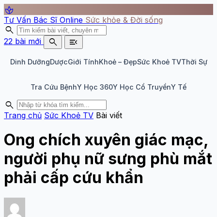
spa
Tư Vấn Bác Sĩ Online
Sức khỏe & Đời sống
search
search
menu_open
22 bài mới
Dinh Dưỡng
Dược
Giới Tính
Khoẻ – Đẹp
Sức Khoẻ TV
Thời Sự
Tra Cứu Bệnh
Y Học 360
Y Học Cổ Truyền
Y Tế
search
Trang chủ
Sức Khoẻ TV
Bài viết
Ong chích xuyên giác mạc,
người phụ nữ sưng phù mắt
phải cấp cứu khẩn