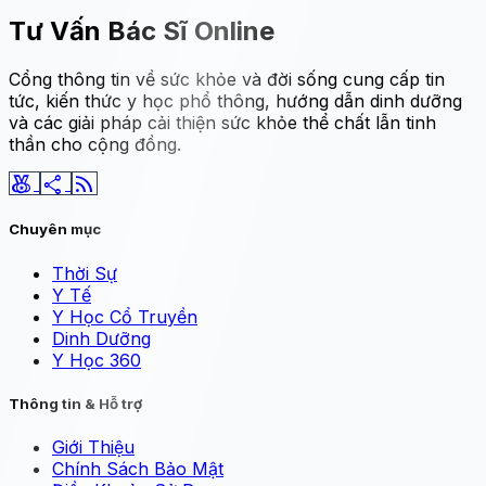
Tư Vấn Bác Sĩ Online
Cổng thông tin về sức khỏe và đời sống cung cấp tin
tức, kiến thức y học phổ thông, hướng dẫn dinh dưỡng
và các giải pháp cải thiện sức khỏe thể chất lẫn tinh
thần cho cộng đồng.
social_leaderboard
share
rss_feed
Chuyên mục
Thời Sự
Y Tế
Y Học Cổ Truyền
Dinh Dưỡng
Y Học 360
Thông tin & Hỗ trợ
Giới Thiệu
Chính Sách Bảo Mật