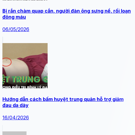
Bị rắn chàm quạp cắn, người đàn ông sưng nề, rối loạn
đông máu
06/05/2026
Hướng dẫn cách bấm huyệt trung quản hỗ trợ giảm
đau dạ dày
16/04/2026