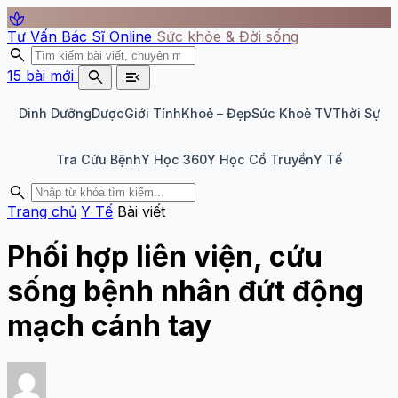
spa
Tư Vấn Bác Sĩ Online
Sức khỏe & Đời sống
search
search
menu_open
15 bài mới
Dinh Dưỡng
Dược
Giới Tính
Khoẻ – Đẹp
Sức Khoẻ TV
Thời Sự
Tra Cứu Bệnh
Y Học 360
Y Học Cổ Truyền
Y Tế
search
Trang chủ
Y Tế
Bài viết
Phối hợp liên viện, cứu
sống bệnh nhân đứt động
mạch cánh tay