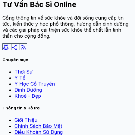
Tư Vấn Bác Sĩ Online
Cổng thông tin về sức khỏe và đời sống cung cấp tin
tức, kiến thức y học phổ thông, hướng dẫn dinh dưỡng
và các giải pháp cải thiện sức khỏe thể chất lẫn tinh
thần cho cộng đồng.
social_leaderboard
share
rss_feed
Chuyên mục
Thời Sự
Y Tế
Y Học Cổ Truyền
Dinh Dưỡng
Khoẻ - Đẹp
Thông tin & Hỗ trợ
Giới Thiệu
Chính Sách Bảo Mật
Điều Khoản Sử Dụng