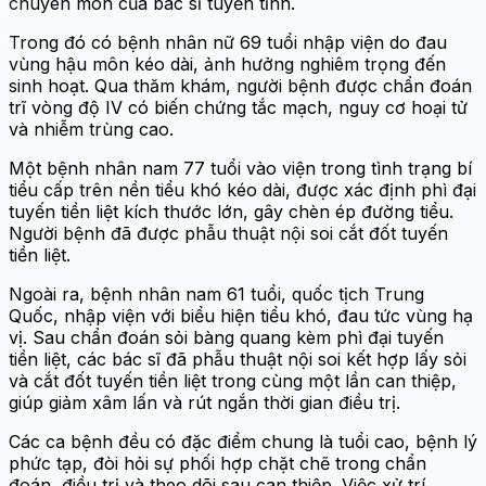
chuyên môn của bác sĩ tuyến tỉnh.
Trong đó có bệnh nhân nữ 69 tuổi nhập viện do đau
vùng hậu môn kéo dài, ảnh hưởng nghiêm trọng đến
sinh hoạt. Qua thăm khám, người bệnh được chẩn đoán
trĩ vòng độ IV có biến chứng tắc mạch, nguy cơ hoại tử
và nhiễm trùng cao.
Một bệnh nhân nam 77 tuổi vào viện trong tình trạng bí
tiểu cấp trên nền tiểu khó kéo dài, được xác định phì đại
tuyến tiền liệt kích thước lớn, gây chèn ép đường tiểu.
Người bệnh đã được phẫu thuật nội soi cắt đốt tuyến
tiền liệt.
Ngoài ra, bệnh nhân nam 61 tuổi, quốc tịch Trung
Quốc, nhập viện với biểu hiện tiểu khó, đau tức vùng hạ
vị. Sau chẩn đoán sỏi bàng quang kèm phì đại tuyến
tiền liệt, các bác sĩ đã phẫu thuật nội soi kết hợp lấy sỏi
và cắt đốt tuyến tiền liệt trong cùng một lần can thiệp,
giúp giảm xâm lấn và rút ngắn thời gian điều trị.
Các ca bệnh đều có đặc điểm chung là tuổi cao, bệnh lý
phức tạp, đòi hỏi sự phối hợp chặt chẽ trong chẩn
đoán, điều trị và theo dõi sau can thiệp. Việc xử trí