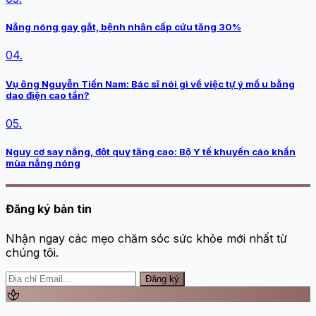
Nắng nóng gay gắt, bệnh nhân cấp cứu tăng 30%
04.
Vụ ông Nguyễn Tiến Nam: Bác sĩ nói gì về việc tự ý mổ u bằng
dao điện cao tần?
05.
Nguy cơ say nắng, đột quỵ tăng cao: Bộ Y tế khuyến cáo khẩn
mùa nắng nóng
Đăng ký bản tin
Nhận ngay các mẹo chăm sóc sức khỏe mới nhất từ
chúng tôi.
Đăng ký
spa