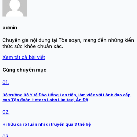
admin
Chuyên gia nội dung tại Tòa soạn, mang đến những kiến
thức sức khỏe chuẩn xác.
Xem tất cả bài viết
Cùng chuyên mục
01.
Bộ trưởng Bộ Y tế Đào Hồng Lan tiếp, làm việc với Lãnh đạo cấp
cao Tập đoàn Hetero Labs Limited, Ấn Độ
02.
Hi hữu ca rò luân nhĩ di truyền qua 3 thế hệ
03.