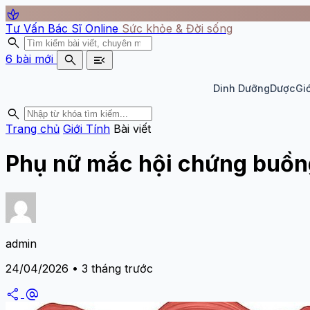
spa
Tư Vấn Bác Sĩ Online
Sức khỏe & Đời sống
search
search
menu_open
6 bài mới
Dinh Dưỡng
Dược
Giớ
search
Trang chủ
Giới Tính
Bài viết
Phụ nữ mắc hội chứng buồn
admin
24/04/2026 • 3 tháng trước
share
alternate_email