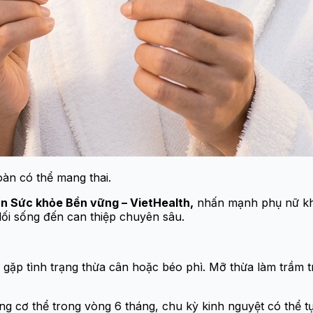
àn có thể mang thai.
ển Sức khỏe Bền vững – VietHealth,
nhấn mạnh phụ nữ khô
 lối sống đến can thiệp chuyên sâu.
ặp tình trạng thừa cân hoặc béo phì. Mỡ thừa làm trầm t
g cơ thể trong vòng 6 tháng, chu kỳ kinh nguyệt có thể tự 