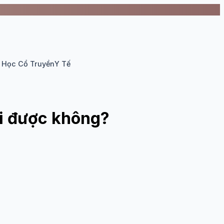
 Học Cổ Truyền
Y Tế
i được không?