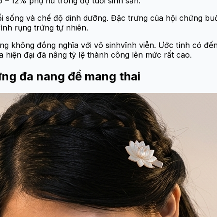
– 12% phụ nữ trong độ tuổi sinh sản.
ối sống và chế độ dinh dưỡng. Đặc trưng của hội chứng buồ
rình rụng trứng tự nhiên.
ng không đồng nghĩa với vô sinhvĩnh viễn. Ước tính có đế
 hiện đại đã nâng tỷ lệ thành công lên mức rất cao.
trứng đa nang để mang thai