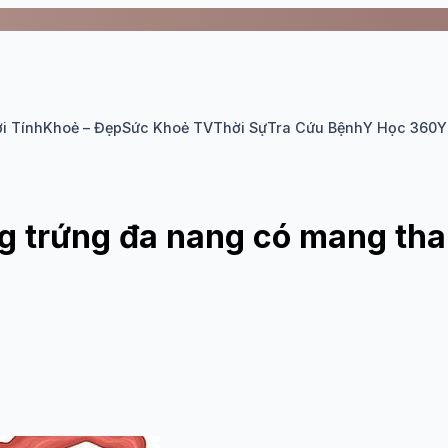
i Tính
Khoẻ – Đẹp
Sức Khoẻ TV
Thời Sự
Tra Cứu Bệnh
Y Học 360
Y
g trứng đa nang có mang tha