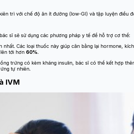
iên trì với chế độ ăn ít đường (low-GI) và tập luyện điều đ
c bác sĩ sẽ sử dụng các phương pháp y tế để hỗ trợ cơ thể:
n nhất. Các loại thuốc này giúp cân bằng lại hormone, kích
lên tới hơn
60%
.
ồng trứng có kèm kháng insulin, bác sĩ có thể kết hợp thê
rứng tự nhiên.
và IVM