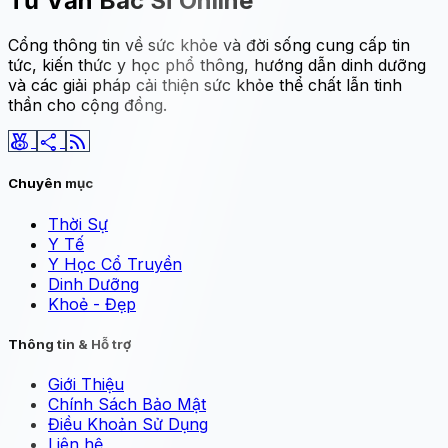
Tư Vấn Bác Sĩ Online
Cổng thông tin về sức khỏe và đời sống cung cấp tin
tức, kiến thức y học phổ thông, hướng dẫn dinh dưỡng
và các giải pháp cải thiện sức khỏe thể chất lẫn tinh
thần cho cộng đồng.
social_leaderboard
share
rss_feed
Chuyên mục
Thời Sự
Y Tế
Y Học Cổ Truyền
Dinh Dưỡng
Khoẻ - Đẹp
Thông tin & Hỗ trợ
Giới Thiệu
Chính Sách Bảo Mật
Điều Khoản Sử Dụng
Liên hệ