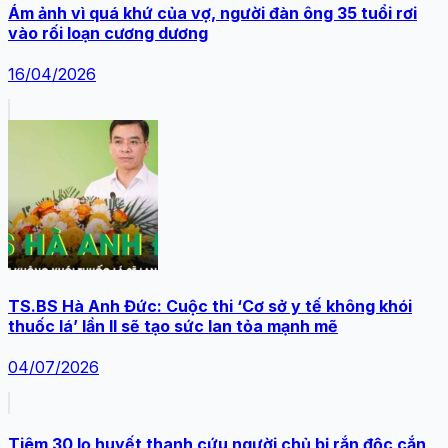
Ám ảnh vì quá khứ của vợ, người đàn ông 35 tuổi rơi
vào rối loạn cương dương
16/04/2026
TS.BS Hà Anh Đức: Cuộc thi ‘Cơ sở y tế không khói
thuốc lá’ lần II sẽ tạo sức lan tỏa mạnh mẽ
04/07/2026
Tiêm 30 lọ huyết thanh cứu người chủ bị rắn độc cắn