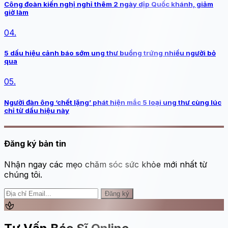
Công đoàn kiến nghị nghỉ thêm 2 ngày dịp Quốc khánh, giảm
giờ làm
04.
5 dấu hiệu cảnh báo sớm ung thư buồng trứng nhiều người bỏ
qua
05.
Người đàn ông ‘chết lặng’ phát hiện mắc 5 loại ung thư cùng lúc
chỉ từ dấu hiệu này
Đăng ký bản tin
Nhận ngay các mẹo chăm sóc sức khỏe mới nhất từ
chúng tôi.
Đăng ký
spa