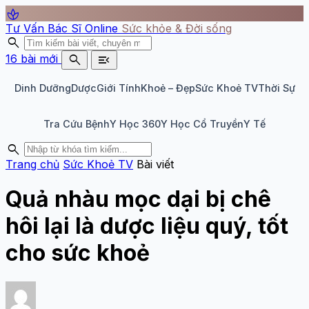
spa
Tư Vấn Bác Sĩ Online
Sức khỏe & Đời sống
search
search
menu_open
16 bài mới
Dinh Dưỡng
Dược
Giới Tính
Khoẻ – Đẹp
Sức Khoẻ TV
Thời Sự
Tra Cứu Bệnh
Y Học 360
Y Học Cổ Truyền
Y Tế
search
Trang chủ
Sức Khoẻ TV
Bài viết
Quả nhàu mọc dại bị chê
hôi lại là dược liệu quý, tốt
cho sức khoẻ