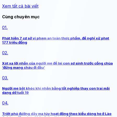
Xem tất cả bài viết
Cùng chuyên mục
01.
Phát hiện 7 cơ sở vi phạm an toàn thực phẩm, đề nghị xử phạt
177 triệu đồng
02.
Xót xa lời nhắn của người mẹ để lại con sơ sinh trước cổng chùa
‘đừng mang cháu đi đâu’
03.
Người mẹ bật khóc khi nhận bằng tốt nghiệp thay con trai mãi
dang dở tuổi 19
04.
Triệt phá đường dây ma túy hoạt động theo kiểu dòng họ ở Lào