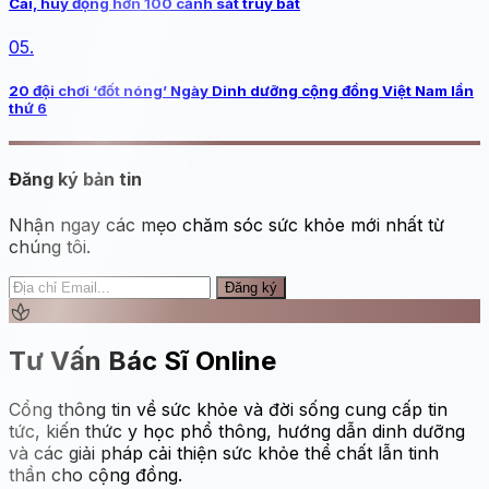
Cai, huy động hơn 100 cảnh sát truy bắt
05.
20 đội chơi ‘đốt nóng’ Ngày Dinh dưỡng cộng đồng Việt Nam lần
thứ 6
Đăng ký bản tin
Nhận ngay các mẹo chăm sóc sức khỏe mới nhất từ
chúng tôi.
Đăng ký
spa
Tư Vấn Bác Sĩ Online
Cổng thông tin về sức khỏe và đời sống cung cấp tin
tức, kiến thức y học phổ thông, hướng dẫn dinh dưỡng
và các giải pháp cải thiện sức khỏe thể chất lẫn tinh
thần cho cộng đồng.