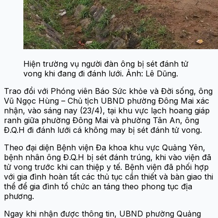
Hiện trường vụ người đàn ông bị sét đánh tử
vong khi đang đi đánh lưới. Ảnh: Lê Dũng.
Trao đổi với Phóng viên Báo Sức khỏe và Đời sống, ông
Vũ Ngọc Hùng – Chủ tịch UBND phường Đông Mai xác
nhận, vào sáng nay (23/4), tại khu vực lạch hoang giáp
ranh giữa phường Đông Mai và phường Tân An, ông
Đ.Q.H đi đánh lưới cá không may bị sét đánh tử vong.
Theo đại diện Bệnh viện Đa khoa khu vực Quảng Yên,
bệnh nhân ông Đ.Q.H bị sét đánh trúng, khi vào viện đã
tử vong trước khi can thiệp y tế. Bệnh viện đã phối hợp
với gia đình hoàn tất các thủ tục cần thiết và bàn giao thi
thể để gia đình tổ chức an táng theo phong tục địa
phương.
Ngay khi nhận được thông tin, UBND phường Quảng