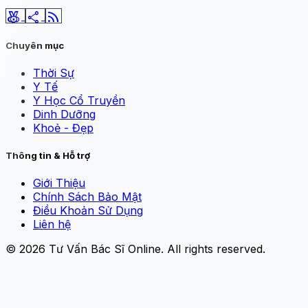
social_leaderboard
share
rss_feed
Chuyên mục
Thời Sự
Y Tế
Y Học Cổ Truyền
Dinh Dưỡng
Khoẻ - Đẹp
Thông tin & Hỗ trợ
Giới Thiệu
Chính Sách Bảo Mật
Điều Khoản Sử Dụng
Liên hệ
© 2026
Tư Vấn Bác Sĩ Online
. All rights reserved.