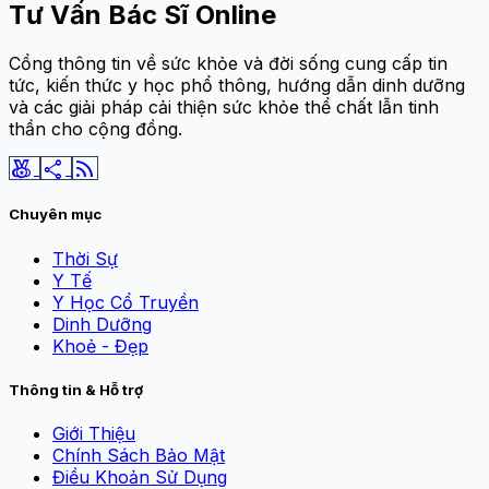
Tư Vấn Bác Sĩ Online
Cổng thông tin về sức khỏe và đời sống cung cấp tin
tức, kiến thức y học phổ thông, hướng dẫn dinh dưỡng
và các giải pháp cải thiện sức khỏe thể chất lẫn tinh
thần cho cộng đồng.
social_leaderboard
share
rss_feed
Chuyên mục
Thời Sự
Y Tế
Y Học Cổ Truyền
Dinh Dưỡng
Khoẻ - Đẹp
Thông tin & Hỗ trợ
Giới Thiệu
Chính Sách Bảo Mật
Điều Khoản Sử Dụng