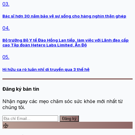
03.
Bác sĩ hơn 30 năm bảo vệ sự sống cho hàng nghìn thận ghép
04.
Bộ trưởng Bộ Y tế Đào Hồng Lan tiếp, làm việc với Lãnh đạo cấp
cao Tập đoàn Hetero Labs Limited, Ấn Độ
05.
Hi hữu ca rò luân nhĩ di truyền qua 3 thế hệ
Đăng ký bản tin
Nhận ngay các mẹo chăm sóc sức khỏe mới nhất từ
chúng tôi.
Đăng ký
spa