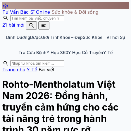
spa
Tư Vấn Bác Sĩ Online
Sức khỏe & Đời sống
search
search
menu_open
21 bài mới
Dinh Dưỡng
Dược
Giới Tính
Khoẻ – Đẹp
Sức Khoẻ TV
Thời Sự
Tra Cứu Bệnh
Y Học 360
Y Học Cổ Truyền
Y Tế
search
Trang chủ
Y Tế
Bài viết
Rohto-Mentholatum Việt
Nam 2026: Đồng hành,
truyền cảm hứng cho các
tài năng trẻ trong hành
trình 30 năm rực rỡ