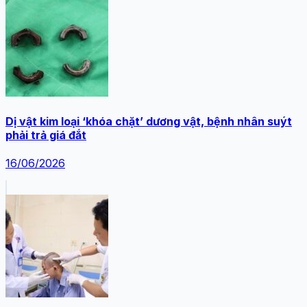
Dị vật kim loại ‘khóa chặt’ dương vật, bệnh nhân suýt
phải trả giá đắt
16/06/2026