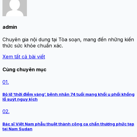
admin
Chuyên gia nội dung tại Tòa soạn, mang đến những kiến
thức sức khỏe chuẩn xác.
Xem tất cả bài viết
Cùng chuyên mục
01.
Bỏ lỡ ‘thời điểm vàng’, bệnh nhân 74 tuổi mang khối u phổi khổng
lồ suýt nguy kịch
02.
Bác sĩ Việt Nam phẫu thuật thành công ca chấn thương phức tạp
tại Nam Sudan