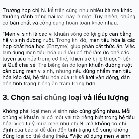
Trường hợp chị N. kể trên cũng như nhiều bà mẹ khác
thường đánh đồng hai loại này là một. Tuy nhiên, chúng
có bản chất và công dụng hoàn toàn khác nhau.
“Men vi sinh là các vi khuẩn sống có lợi giúp cân bằng
hệ vi sinh đường ruột. Trong khi đó, men tiêu hóa là các
hợp chất hóa học (Enzyme) giúp phân cắt thức ăn. Việc
lạm dụng men tiêu hóa quá lâu có thể làm ức chế các
tuyến tiêu hóa trong cơ thể, khiến trẻ bị lệ thuộc”- tiến
sĩ Quế chia sẻ. Trẻ biếng ăn do loạn khuẩn đường ruột
cần dùng men vi sinh, nhưng nếu dùng nhầm men tiêu
hóa kéo dài, hệ tiêu hóa của trẻ sẽ lười vận động, dẫn
đến tình trạng biếng ăn trầm trọng hơn.
3. Chọn sai chủng loại và liều lượng
Không phải loại men vi sinh nào cũng giống nhau. Mỗi
chủng vi khuẩn lại có một vai trò riêng biệt trong hệ tiêu
hóa. Việc tự ý mua men như chị N. mà không có chỉ
định của bác sĩ dễ dẫn đến tình trạng bổ sung không
đúng loại cơ thể đang thiếu. “Việc sử dụng men vi sinh