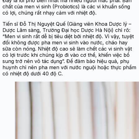
Đây là lỗi phổ biến nhất mà nhiều người mắc phải. Bản
chất của men vi sinh (Probiotics) là các vi khuẩn sống
có lợi, chúng rất nhạy cảm với nhiệt độ.
Tiến sĩ Đỗ Thị Nguyệt Quế (Giảng viên Khoa Dược lý –
Dược Lâm sàng, Trường Đại học Dược Hà Nội) chỉ rõ:
“Men vi sinh rất dễ bị tiêu diệt bởi nhiệt độ. Vì vậy, tuyệt
đối không được pha men vi sinh vào nước, cháo hay
sữa còn nóng. Nhiệt độ cao sẽ làm chết các vi sinh vật
có lợi trước khi chúng kịp đi vào cơ thể, khiến việc bổ
sung trở nên vô tác dụng”. Để đảm bảo hiệu quả, phụ
huynh chỉ nên pha men với nước nguội hoặc thực phẩm
có nhiệt độ dưới 40 độ C.