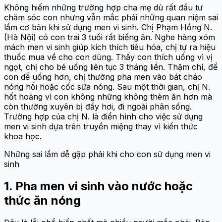
Không hiếm những trường hợp cha mẹ dù rất đầu tư
chăm sóc con nhưng vẫn mắc phải những quan niệm sai
lầm cơ bản khi sử dụng men vi sinh. Chị Phạm Hồng N.
(Hà Nội) có con trai 3 tuổi rất biếng ăn. Nghe hàng xóm
mách men vi sinh giúp kích thích tiêu hóa, chị tự ra hiệu
thuốc mua về cho con dùng. Thấy con thích uống vì vị
ngọt, chị cho bé uống liên tục 3 tháng liền. Thậm chí, để
con dễ uống hơn, chị thường pha men vào bát cháo
nóng hổi hoặc cốc sữa nóng. Sau một thời gian, chị N.
hốt hoảng vì con không những không thèm ăn hơn mà
còn thường xuyên bị đầy hơi, đi ngoài phân sống.
Trường hợp của chị N. là điển hình cho việc sử dụng
men vi sinh dựa trên truyền miệng thay vì kiến thức
khoa học.
Những sai lầm dễ gặp phải khi cho con sử dụng men vi
sinh
1. Pha men vi sinh vào nước hoặc
thức ăn nóng