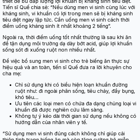
thiết để bù đắp lượng lợi khuẩn bị kháng sinh tiêu diệt.
Tiến sĩ Quế chia sẻ: “Nếu dùng men vi sinh cùng lúc với
kháng sinh, vi khuẩn có lợi trong men sẽ bị kháng sinh
tiêu diệt ngay lập tức. Cần uống men vi sinh cách thời
điểm uống kháng sinh ít nhất khoảng 2 tiếng”.
Ngoài ra, thời điểm uống tốt nhất thường là sau khi ăn
để tận dụng môi trường dạ dày bớt acid, giúp lợi khuẩn
sống sót đi xuống ruột non nhiều nhất.
Để việc bổ sung men vi sinh cho trẻ biếng ăn thực sự
hiệu quả và an toàn, tiến sĩ Quế đưa ra lời khuyên cho
cha mẹ:
Chỉ sử dụng khi có biểu hiện loạn khuẩn đường
ruột như: đi ngoài phân sống, tiêu chảy, đầy bụng,
khó tiêu…
Ưu tiên các loại men có chứa đa dạng chủng loại vi
khuẩn đã được nghiên cứu lâm sàng.
Không tự ý kéo dài thời gian sử dụng nếu không có
hướng dẫn của nhân viên y tế.
“Sử dụng men vi sinh đúng cách không chỉ giúp cải
thiện tình trạng biếng ăn mà còn tăng cường hệ miễn