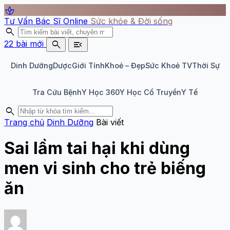
spa
Tư Vấn Bác Sĩ Online
Sức khỏe & Đời sống
search
search
menu_open
22 bài mới
Dinh Dưỡng
Dược
Giới Tính
Khoẻ – Đẹp
Sức Khoẻ TV
Thời Sự
Tra Cứu Bệnh
Y Học 360
Y Học Cổ Truyền
Y Tế
search
Trang chủ
Dinh Dưỡng
Bài viết
Sai lầm tai hại khi dùng
men vi sinh cho trẻ biếng
ăn