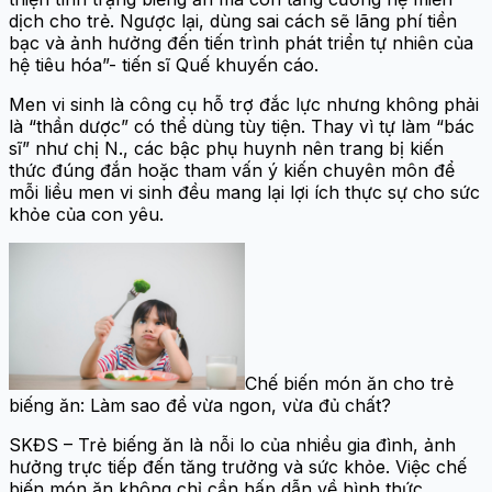
dịch cho trẻ. Ngược lại, dùng sai cách sẽ lãng phí tiền
bạc và ảnh hưởng đến tiến trình phát triển tự nhiên của
hệ tiêu hóa”- tiến sĩ Quế khuyến cáo.
Men vi sinh là công cụ hỗ trợ đắc lực nhưng không phải
là “thần dược” có thể dùng tùy tiện. Thay vì tự làm “bác
sĩ” như chị N., các bậc phụ huynh nên trang bị kiến
thức đúng đắn hoặc tham vấn ý kiến chuyên môn để
mỗi liều men vi sinh đều mang lại lợi ích thực sự cho sức
khỏe của con yêu.
Chế biến món ăn cho trẻ
biếng ăn: Làm sao để vừa ngon, vừa đủ chất?
SKĐS – Trẻ biếng ăn là nỗi lo của nhiều gia đình, ảnh
hưởng trực tiếp đến tăng trưởng và sức khỏe. Việc chế
biến món ăn không chỉ cần hấp dẫn về hình thức,