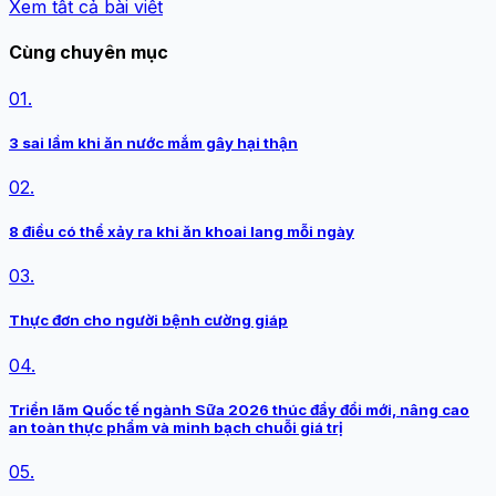
Xem tất cả bài viết
Cùng chuyên mục
01.
3 sai lầm khi ăn nước mắm gây hại thận
02.
8 điều có thể xảy ra khi ăn khoai lang mỗi ngày
03.
Thực đơn cho người bệnh cường giáp
04.
Triển lãm Quốc tế ngành Sữa 2026 thúc đẩy đổi mới, nâng cao
an toàn thực phẩm và minh bạch chuỗi giá trị
05.