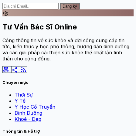
Đăng ký
spa
Tư Vấn Bác Sĩ Online
Cổng thông tin về sức khỏe và đời sống cung cấp tin
tức, kiến thức y học phổ thông, hướng dẫn dinh dưỡng
và các giải pháp cải thiện sức khỏe thể chất lẫn tinh
thần cho cộng đồng.
social_leaderboard
share
rss_feed
Chuyên mục
Thời Sự
Y Tế
Y Học Cổ Truyền
Dinh Dưỡng
Khoẻ - Đẹp
Thông tin & Hỗ trợ