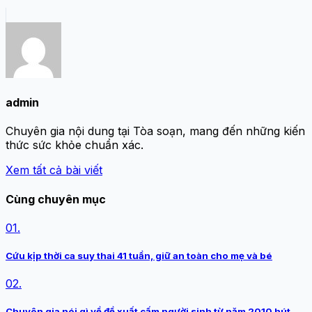
admin
Chuyên gia nội dung tại Tòa soạn, mang đến những kiến
thức sức khỏe chuẩn xác.
Xem tất cả bài viết
Cùng chuyên mục
01.
Cứu kịp thời ca suy thai 41 tuần, giữ an toàn cho mẹ và bé
02.
Chuyên gia nói gì về đề xuất cấm người sinh từ năm 2010 hút