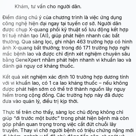
Khám, tư vấn cho người dân.
Điểm đáng chú ý của chương trình là việc ứng dụng
công nghệ hiện đại ngay tại tuyến cơ sở. Người dân
được chụp X-quang phổi kỹ thuật số lưu động kết hợp
trí tuệ nhân tạo (AI), giúp phát hiện nhanh các bất
thường. Qua sàng lọc, ghi nhận 463 trường hợp có hình
ảnh X-quang bất thường; trong đó 171 trường hợp nghi
mắc bệnh lao và được chỉ định xét nghiệm chuyên sâu
bằng GeneXpert nhằm phát hiện nhanh vi khuẩn lao và
đánh giá nguy cơ kháng thuốc.
Kết quả xét nghiệm xác định 10 trường hợp dương tính
với vi khuẩn lao, có 1 ca lao kháng thuốc – nếu không
được phát hiện sớm có thể trở thành nguồn lây nguy
hiểm trong cộng đồng. Các trường hợp này đã được
đưa vào quản lý, điều trị kịp thời.
Thực tế trên cho thấy, sàng lọc chủ động không chỉ
giúp “đi trước một bước” trong phát hiện bệnh mà còn
góp phần quan trọng trong việc cắt đứt chuỗi lây
truyền. Thay vì chờ người bệnh có triệu chứng nặng mới