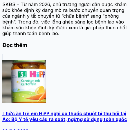
SKĐS – Từ năm 2026, chủ trương người dân được khám
sức khỏe định kỳ đang mở ra bước chuyển quan trọng
của ngành y tế: chuyển từ “chữa bệnh” sang “phòng
bệnh”. Trong đó, việc lồng ghép sàng lọc bệnh lao vào
khám sức khỏe định kỳ được xem là giải pháp then chốt
giúp thanh toán bệnh lao.
Đọc thêm
Thức ăn trẻ em HiPP nghi có thuốc chuột bị thu hồi tại
Áo: Bộ Y tế yêu cầu rà soát, ngừng sử dụng toàn quốc