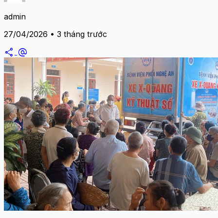
admin
27/04/2026 • 3 tháng trước
share
alternate_email