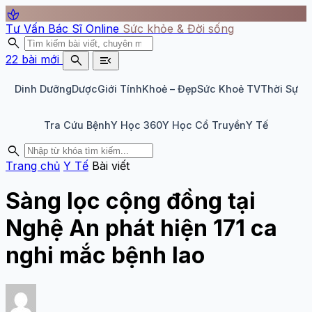
spa
Tư Vấn Bác Sĩ Online
Sức khỏe & Đời sống
search
search
menu_open
22 bài mới
Dinh Dưỡng
Dược
Giới Tính
Khoẻ – Đẹp
Sức Khoẻ TV
Thời Sự
Tra Cứu Bệnh
Y Học 360
Y Học Cổ Truyền
Y Tế
search
Trang chủ
Y Tế
Bài viết
Sàng lọc cộng đồng tại
Nghệ An phát hiện 171 ca
nghi mắc bệnh lao