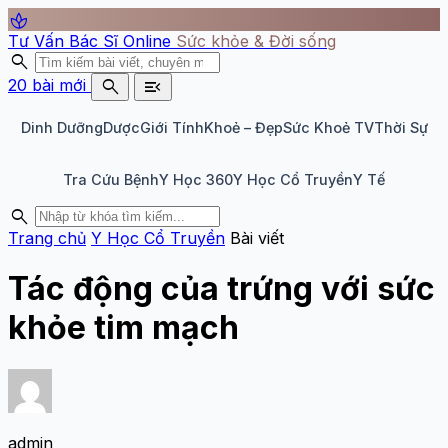
spa
Tư Vấn Bác Sĩ Online
Sức khỏe & Đời sống
search
search
menu_open
20 bài mới
Dinh Dưỡng
Dược
Giới Tính
Khoẻ – Đẹp
Sức Khoẻ TV
Thời Sự
Tra Cứu Bệnh
Y Học 360
Y Học Cổ Truyền
Y Tế
search
Trang chủ
Y Học Cổ Truyền
Bài viết
Tác động của trứng với sức
khỏe tim mạch
admin