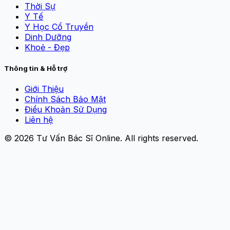
Thời Sự
Y Tế
Y Học Cổ Truyền
Dinh Dưỡng
Khoẻ - Đẹp
Thông tin & Hỗ trợ
Giới Thiệu
Chính Sách Bảo Mật
Điều Khoản Sử Dụng
Liên hệ
© 2026
Tư Vấn Bác Sĩ Online
. All rights reserved.