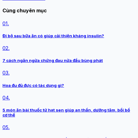
Cùng chuyên mục
01.
Đi bộ sau bữa ăn có giúp cải thiện kháng insulin?
02.
7 cách ngăn ngừa chứng đau nửa đầu bùng phát
03.
Hoa đu đủ đực có tác dụng gì?
04.
5 món ăn bài thuốc từ hạt sen giúp an thần, dưỡng tâm, bồi bổ
cơ thể
05.