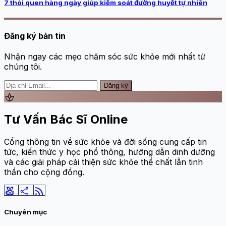
7 thói quen hàng ngày giúp kiểm soát đường huyết tự nhiên
Đăng ký bản tin
Nhận ngay các mẹo chăm sóc sức khỏe mới nhất từ
chúng tôi.
Đăng ký
spa
Tư Vấn Bác Sĩ Online
Cổng thông tin về sức khỏe và đời sống cung cấp tin
tức, kiến thức y học phổ thông, hướng dẫn dinh dưỡng
và các giải pháp cải thiện sức khỏe thể chất lẫn tinh
thần cho cộng đồng.
social_leaderboard
share
rss_feed
Chuyên mục