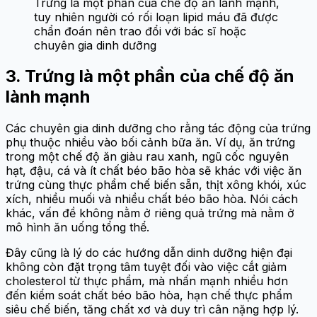
Trứng là một phần của chế độ ăn lành mạnh,
tuy nhiên người có rối loạn lipid máu đã được
chẩn đoán nên trao đổi với bác sĩ hoặc
chuyên gia dinh dưỡng
3. Trứng là một phần của chế độ ăn
lành mạnh
Các chuyên gia dinh dưỡng cho rằng tác động của trứng
phụ thuộc nhiều vào bối cảnh bữa ăn. Ví dụ, ăn trứng
trong một chế độ ăn giàu rau xanh, ngũ cốc nguyên
hạt, đậu, cá và ít chất béo bão hòa sẽ khác với việc ăn
trứng cùng thực phẩm chế biến sẵn, thịt xông khói, xúc
xích, nhiều muối và nhiều chất béo bão hòa. Nói cách
khác, vấn đề không nằm ở riêng quả trứng mà nằm ở
mô hình ăn uống tổng thể.
Đây cũng là lý do các hướng dẫn dinh dưỡng hiện đại
không còn đặt trọng tâm tuyệt đối vào việc cắt giảm
cholesterol từ thực phẩm, mà nhấn mạnh nhiều hơn
đến kiểm soát chất béo bão hòa, hạn chế thực phẩm
siêu chế biến, tăng chất xơ và duy trì cân nặng hợp lý.