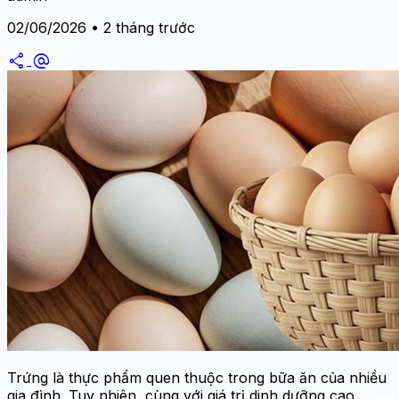
02/06/2026 • 2 tháng trước
share
alternate_email
Trứng là thực phẩm quen thuộc trong bữa ăn của nhiều
gia đình. Tuy nhiên, cùng với giá trị dinh dưỡng cao,