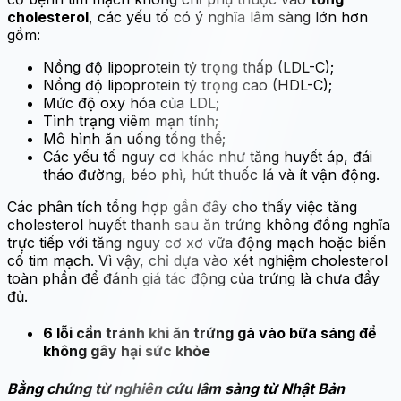
cholesterol
, các yếu tố có ý nghĩa lâm sàng lớn hơn
gồm:
Nồng độ lipoprotein tỷ trọng thấp (LDL-C);
Nồng độ lipoprotein tỷ trọng cao (HDL-C);
Mức độ oxy hóa của LDL;
Tình trạng viêm mạn tính;
Mô hình ăn uống tổng thể;
Các yếu tố nguy cơ khác như tăng huyết áp, đái
tháo đường, béo phì, hút thuốc lá và ít vận động.
Các phân tích tổng hợp gần đây cho thấy việc tăng
cholesterol huyết thanh sau ăn trứng không đồng nghĩa
trực tiếp với tăng nguy cơ xơ vữa động mạch hoặc biến
cố tim mạch. Vì vậy, chỉ dựa vào xét nghiệm cholesterol
toàn phần để đánh giá tác động của trứng là chưa đầy
đủ.
6 lỗi cần tránh khi ăn trứng gà vào bữa sáng để
không gây hại sức khỏe
Bằng chứng từ nghiên cứu lâm sàng từ Nhật Bản