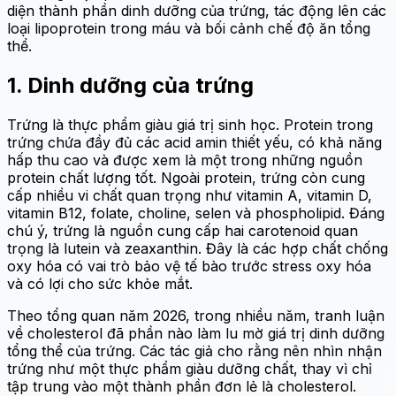
diện thành phần dinh dưỡng của trứng, tác động lên các
loại lipoprotein trong máu và bối cảnh chế độ ăn tổng
thể.
1. Dinh dưỡng của trứng
Trứng là thực phẩm giàu giá trị sinh học. Protein trong
trứng chứa đầy đủ các acid amin thiết yếu, có khả năng
hấp thu cao và được xem là một trong những nguồn
protein chất lượng tốt. Ngoài protein, trứng còn cung
cấp nhiều vi chất quan trọng như vitamin A, vitamin D,
vitamin B12, folate, choline, selen và phospholipid. Đáng
chú ý, trứng là nguồn cung cấp hai carotenoid quan
trọng là lutein và zeaxanthin. Đây là các hợp chất chống
oxy hóa có vai trò bảo vệ tế bào trước stress oxy hóa
và có lợi cho sức khỏe mắt.
Theo tổng quan năm 2026, trong nhiều năm, tranh luận
về cholesterol đã phần nào làm lu mờ giá trị dinh dưỡng
tổng thể của trứng. Các tác giả cho rằng nên nhìn nhận
trứng như một thực phẩm giàu dưỡng chất, thay vì chỉ
tập trung vào một thành phần đơn lẻ là cholesterol.