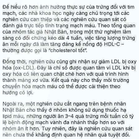
Để hiểu rõ hơn ảnh hưởng thực sự của trứng đối với tim
mạch, các nhà khoa học ngày càng chú trọng tới các
nghiên cứu can thiệp và các nghiên cứu quan sát có
đánh giá trực tiếp tình trạng mạch máu. Theo tổng quan
của nhóm tác giả Nhật Bản, trong một thử nghiệm lâm
sàng có đối chứng kéo dài 4 tuần, việc tăng lượng trứng
ăn mỗi ngày đã làm tăng đáng kể nồng độ HDL-C –
thường được gọi là “cholesterol tốt”.
Đồng thời, nghiên cứu cũng ghi nhận sự giảm LDL bị oxy
hóa (ox-LDL). Đây là chỉ số được quan tâm vì LDL khi bị
oxy hóa có liên quan chặt chẽ hơn với quá trình hình
thành mảng xơ vữa. Kết quả này cho thấy môi trường
chuyển hóa mạch máu có thể được cải thiện theo
hướng có lợi.
Ngoài ra, một nghiên cứu cắt ngang trên bệnh nhân
Nhật Bản cho thấy ở nhóm không sử dụng thuốc hạ
lipid máu, những người ăn 3–4 quả trứng mỗi tuần có tỷ
lệ bệnh động mạch vành đa nhánh thấp hơn so với
nhóm ăn ít hơn. Tuy nhiên, đây là nghiên cứu quan sát
nên chưa thể khẳng định quan hệ nhân quả tuyệt đối.