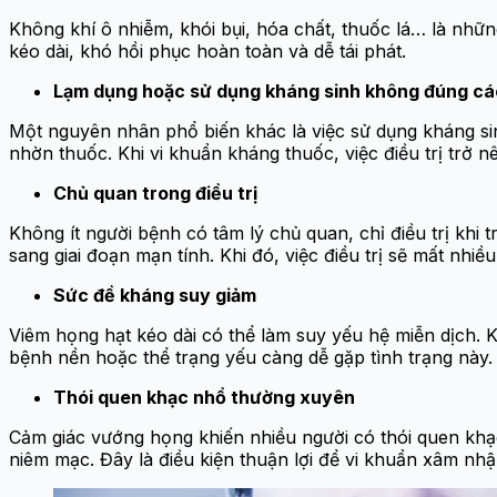
Không khí ô nhiễm, khói bụi, hóa chất, thuốc lá… là nhữ
kéo dài, khó hồi phục hoàn toàn và dễ tái phát.
Lạm dụng hoặc sử dụng kháng sinh không đúng c
Một nguyên nhân phổ biến khác là việc sử dụng kháng sin
nhờn thuốc. Khi vi khuẩn kháng thuốc, việc điều trị trở n
Chủ quan trong điều trị
Không ít người bệnh có tâm lý chủ quan, chỉ điều trị kh
sang giai đoạn mạn tính. Khi đó, việc điều trị sẽ mất nhiề
Sức đề kháng suy giảm
Viêm họng hạt kéo dài có thể làm suy yếu hệ miễn dịch. Kh
bệnh nền hoặc thể trạng yếu càng dễ gặp tình trạng này.
Thói quen khạc nhổ thường xuyên
Cảm giác vướng họng khiến nhiều người có thói quen khạ
niêm mạc. Đây là điều kiện thuận lợi để vi khuẩn xâm nhập