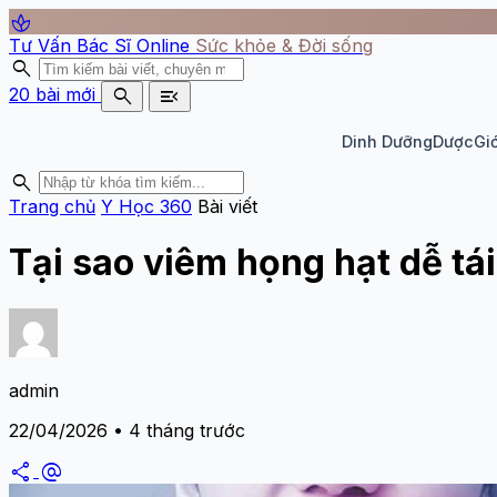
spa
Tư Vấn Bác Sĩ Online
Sức khỏe & Đời sống
search
search
menu_open
20 bài mới
Dinh Dưỡng
Dược
Giớ
search
Trang chủ
Y Học 360
Bài viết
Tại sao viêm họng hạt dễ tá
admin
22/04/2026 • 4 tháng trước
share
alternate_email