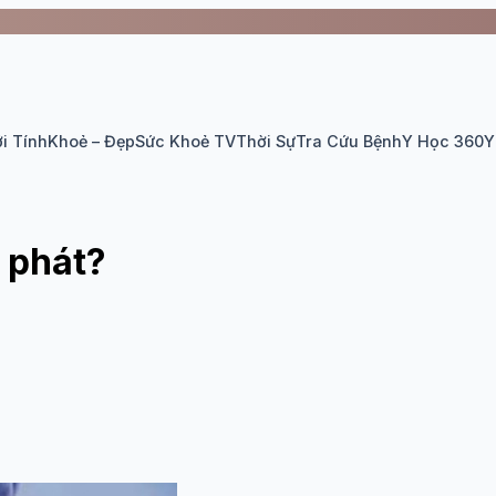
i Tính
Khoẻ – Đẹp
Sức Khoẻ TV
Thời Sự
Tra Cứu Bệnh
Y Học 360
Y
i phát?