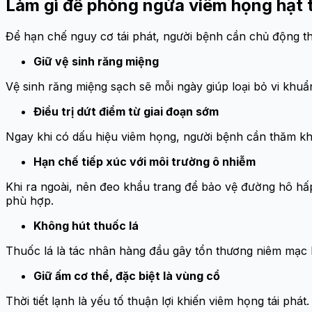
Làm gì để phòng ngừa viêm họng hạt t
Để hạn chế nguy cơ tái phát, người bệnh cần chủ động t
Giữ vệ sinh răng miệng
Vệ sinh răng miệng sạch sẽ mỗi ngày giúp loại bỏ vi khu
Điều trị dứt điểm từ giai đoạn sớm
Ngay khi có dấu hiệu viêm họng, người bệnh cần thăm khám
Hạn chế tiếp xúc với môi trường ô nhiễm
Khi ra ngoài, nên đeo khẩu trang để bảo vệ đường hô hấp
phù hợp.
Không hút thuốc lá
Thuốc lá là tác nhân hàng đầu gây tổn thương niêm mạc h
Giữ ấm cơ thể, đặc biệt là vùng cổ
Thời tiết lạnh là yếu tố thuận lợi khiến viêm họng tái ph