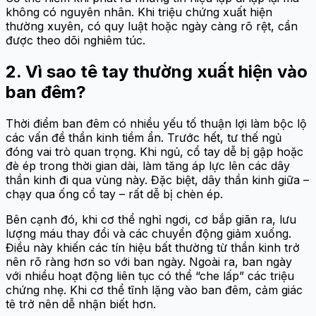
không có nguyên nhân. Khi triệu chứng xuất hiện
thường xuyên, có quy luật hoặc ngày càng rõ rệt, cần
được theo dõi nghiêm túc.
2. Vì sao tê tay thường xuất hiện vào
ban đêm?
Thời điểm ban đêm có nhiều yếu tố thuận lợi làm bộc lộ
các vấn đề thần kinh tiềm ẩn. Trước hết, tư thế ngủ
đóng vai trò quan trọng. Khi ngủ, cổ tay dễ bị gập hoặc
đè ép trong thời gian dài, làm tăng áp lực lên các dây
thần kinh đi qua vùng này. Đặc biệt, dây thần kinh giữa –
chạy qua ống cổ tay – rất dễ bị chèn ép.
Bên cạnh đó, khi cơ thể nghỉ ngơi, cơ bắp giãn ra, lưu
lượng máu thay đổi và các chuyển động giảm xuống.
Điều này khiến các tín hiệu bất thường từ thần kinh trở
nên rõ ràng hơn so với ban ngày. Ngoài ra, ban ngày
với nhiều hoạt động liên tục có thể “che lấp” các triệu
chứng nhẹ. Khi cơ thể tĩnh lặng vào ban đêm, cảm giác
tê trở nên dễ nhận biết hơn.