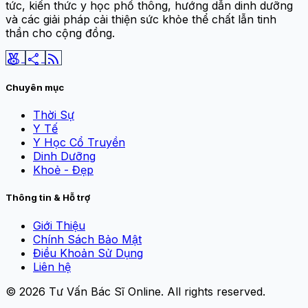
tức, kiến thức y học phổ thông, hướng dẫn dinh dưỡng
và các giải pháp cải thiện sức khỏe thể chất lẫn tinh
thần cho cộng đồng.
social_leaderboard
share
rss_feed
Chuyên mục
Thời Sự
Y Tế
Y Học Cổ Truyền
Dinh Dưỡng
Khoẻ - Đẹp
Thông tin & Hỗ trợ
Giới Thiệu
Chính Sách Bảo Mật
Điều Khoản Sử Dụng
Liên hệ
© 2026
Tư Vấn Bác Sĩ Online
. All rights reserved.