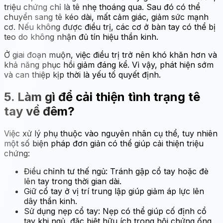
triệu chứng chỉ là tê nhẹ thoáng qua. Sau đó có thể
chuyển sang tê kéo dài, mất cảm giác, giảm sức mạnh
cơ. Nếu không được điều trị, các cơ ở bàn tay có thể bị
teo do không nhận đủ tín hiệu thần kinh.
Ở giai đoạn muộn, việc điều trị trở nên khó khăn hơn và
khả năng phục hồi giảm đáng kể. Vì vậy, phát hiện sớm
và can thiệp kịp thời là yếu tố quyết định.
5. Làm gì để cải thiện tình trạng tê
tay về đêm?
Việc xử lý phụ thuộc vào nguyên nhân cụ thể, tuy nhiên
một số biện pháp đơn giản có thể giúp cải thiện triệu
chứng:
Điều chỉnh tư thế ngủ: Tránh gập cổ tay hoặc đè
lên tay trong thời gian dài.
Giữ cổ tay ở vị trí trung lập giúp giảm áp lực lên
dây thần kinh.
Sử dụng nẹp cổ tay: Nẹp có thể giúp cố định cổ
tay khi ngủ, đặc biệt hữu ích trong hội chứng ống