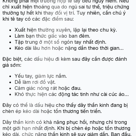
Không phải mọi trường hợp tê tay đều nguy hiểm. Nếu
chỉ xuất hiện thoáng qua do ngủ sai tư thế, triệu chứng
thường tự hết khi thay đổi vị trí. Tuy nhiên, cần chú ý
khi tê tay có các đặc điểm sau:
Xuất hiện thường xuyên, lặp lại theo chu kỳ.
Làm bạn thức giấc vào ban đêm.
Tập trung ở một số ngón tay nhất định.
Kéo dài lâu hơn hoặc nặng dần theo thời gian…
Đặc biệt, các dấu hiệu đi kèm sau đây cần được đánh
giá sớm:
Yếu tay, giảm lực nắm.
Dễ làm rơi đồ vật.
Cảm giác nóng rát hoặc đau.
Khó thực hiện các động tác tinh như cài cúc áo…
Đây có thể là dấu hiệu cho thấy dây thần kinh đang bị
chèn ép kéo dài hoặc tổn thương tiến triển.
Dây thần kinh có khả năng phục hồi, nhưng chỉ trong
một giới hạn nhất định. Khi bị chèn ép hoặc tổn thương
kéo dài, chức năng thần kinh sẽ suy giảm dần. Ban đầu,