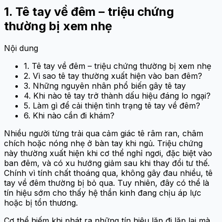
1. Tê tay về đêm – triệu chứng
thường bị xem nhẹ
Nội dung
1. Tê tay về đêm – triệu chứng thường bị xem nhẹ
2. Vì sao tê tay thường xuất hiện vào ban đêm?
3. Những nguyên nhân phổ biến gây tê tay
4. Khi nào tê tay trở thành dấu hiệu đáng lo ngại?
5. Làm gì để cải thiện tình trạng tê tay về đêm?
6. Khi nào cần đi khám?
Nhiều người từng trải qua cảm giác tê râm ran, châm
chích hoặc nóng nhẹ ở bàn tay khi ngủ. Triệu chứng
này thường xuất hiện khi cơ thể nghỉ ngơi, đặc biệt vào
ban đêm, và có xu hướng giảm sau khi thay đổi tư thế.
Chính vì tính chất thoáng qua, không gây đau nhiều, tê
tay về đêm thường bị bỏ qua. Tuy nhiên, đây có thể là
tín hiệu sớm cho thấy hệ thần kinh đang chịu áp lực
hoặc bị tổn thương.
Cơ thể hiếm khi phát ra những tín hiệu lặp đi lặp lại mà