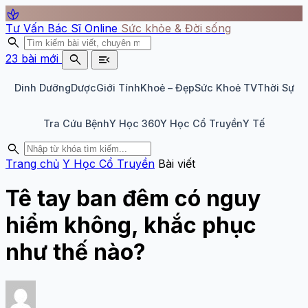
spa
Tư Vấn Bác Sĩ Online
Sức khỏe & Đời sống
search
search
menu_open
23 bài mới
Dinh Dưỡng
Dược
Giới Tính
Khoẻ – Đẹp
Sức Khoẻ TV
Thời Sự
Tra Cứu Bệnh
Y Học 360
Y Học Cổ Truyền
Y Tế
search
Trang chủ
Y Học Cổ Truyền
Bài viết
Tê tay ban đêm có nguy
hiểm không, khắc phục
như thế nào?