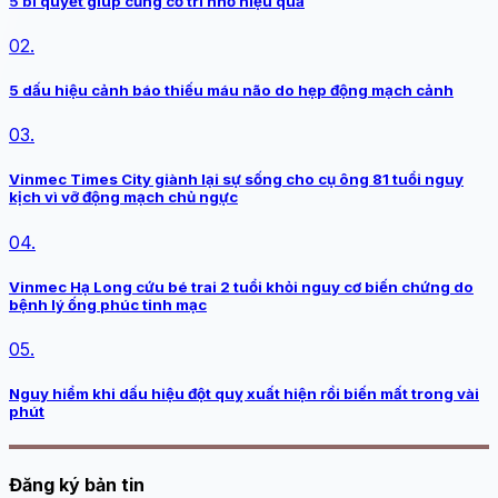
5 bí quyết giúp củng cố trí nhớ hiệu quả
02.
5 dấu hiệu cảnh báo thiếu máu não do hẹp động mạch cảnh
03.
Vinmec Times City giành lại sự sống cho cụ ông 81 tuổi nguy
kịch vì vỡ động mạch chủ ngực
04.
Vinmec Hạ Long cứu bé trai 2 tuổi khỏi nguy cơ biến chứng do
bệnh lý ống phúc tinh mạc
05.
Nguy hiểm khi dấu hiệu đột quỵ xuất hiện rồi biến mất trong vài
phút
Đăng ký bản tin