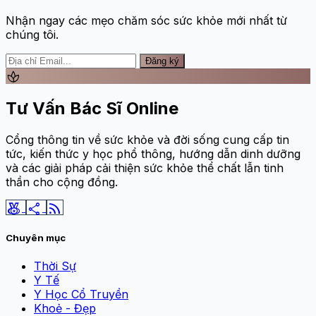
Nhận ngay các mẹo chăm sóc sức khỏe mới nhất từ
chúng tôi.
Đăng ký
spa
Tư Vấn Bác Sĩ Online
Cổng thông tin về sức khỏe và đời sống cung cấp tin
tức, kiến thức y học phổ thông, hướng dẫn dinh dưỡng
và các giải pháp cải thiện sức khỏe thể chất lẫn tinh
thần cho cộng đồng.
social_leaderboard
share
rss_feed
Chuyên mục
Thời Sự
Y Tế
Y Học Cổ Truyền
Khoẻ - Đẹp