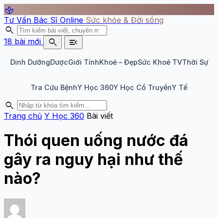
spa
Tư Vấn Bác Sĩ Online
Sức khỏe & Đời sống
search
search
menu_open
18 bài mới
Dinh Dưỡng
Dược
Giới Tính
Khoẻ – Đẹp
Sức Khoẻ TV
Thời Sự
Tra Cứu Bệnh
Y Học 360
Y Học Cổ Truyền
Y Tế
search
Trang chủ
Y Học 360
Bài viết
Thói quen uống nước đá
gây ra nguy hại như thế
nào?