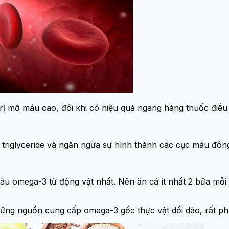
ị mỡ máu cao, đôi khi có hiệu quả ngang hàng thuốc điều t
g triglyceride và ngăn ngừa sự hình thành các cục máu đô
iàu omega-3 từ động vật nhất. Nên ăn cá ít nhất 2 bữa mỗi 
 những nguồn cung cấp omega-3 gốc thực vật dồi dào, rất 