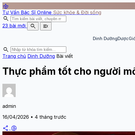
spa
Tư Vấn Bác Sĩ Online
Sức khỏe & Đời sống
search
search
menu_open
23 bài mới
Dinh Dưỡng
Dược
Giớ
search
Trang chủ
Dinh Dưỡng
Bài viết
Thực phẩm tốt cho người m
admin
16/04/2026 • 4 tháng trước
share
alternate_email