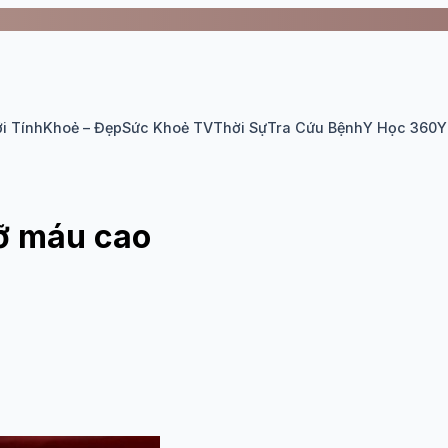
i Tính
Khoẻ – Đẹp
Sức Khoẻ TV
Thời Sự
Tra Cứu Bệnh
Y Học 360
Y
ỡ máu cao