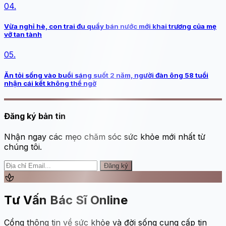
04.
Vừa nghỉ hè, con trai đu quầy bán nước mới khai trương của mẹ
vỡ tan tành
05.
Ăn tỏi sống vào buổi sáng suốt 2 năm, người đàn ông 58 tuổi
nhận cái kết không thể ngờ
Đăng ký bản tin
Nhận ngay các mẹo chăm sóc sức khỏe mới nhất từ
chúng tôi.
Đăng ký
spa
Tư Vấn Bác Sĩ Online
Cổng thông tin về sức khỏe và đời sống cung cấp tin