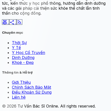
tức, kiến thức y học phổ thông, hướng dẫn dinh dưỡng
và các giải pháp cải thiện sức khỏe thể chất lẫn tinh
thần cho cộng đồng.
social_leaderboard
share
rss_feed
Chuyên mục
Thời Sự
Y Tế
Y Học Cổ Truyền
Dinh Dưỡng
Khoẻ - Đẹp
Thông tin & Hỗ trợ
Giới Thiệu
Chính Sách Bảo Mật
Điều Khoản Sử Dụng
Liên hệ
© 2026
Tư Vấn Bác Sĩ Online
. All rights reserved.