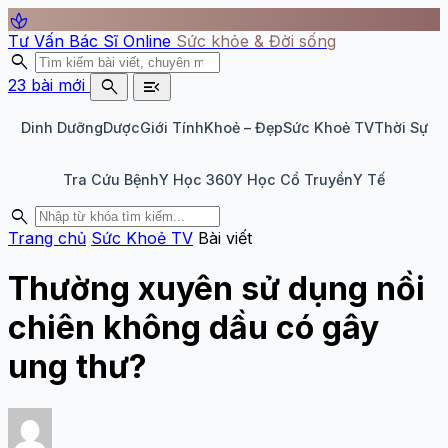
spa
Tư Vấn Bác Sĩ Online
Sức khỏe & Đời sống
search
search
menu_open
23 bài mới
Dinh Dưỡng
Dược
Giới Tính
Khoẻ – Đẹp
Sức Khoẻ TV
Thời Sự
Tra Cứu Bệnh
Y Học 360
Y Học Cổ Truyền
Y Tế
search
Trang chủ
Sức Khoẻ TV
Bài viết
Thường xuyên sử dụng nồi
chiên không dầu có gây
ung thư?