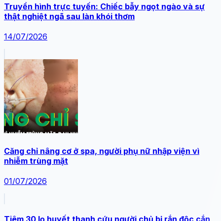
Truyền hình trực tuyến: Chiếc bẫy ngọt ngào và sự
thật nghiệt ngã sau làn khói thơm
14/07/2026
Căng chỉ nâng cơ ở spa, người phụ nữ nhập viện vì
nhiễm trùng mặt
01/07/2026
Tiêm 30 lọ huyết thanh cứu người chủ bị rắn độc cắn