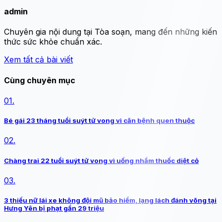
admin
Chuyên gia nội dung tại Tòa soạn, mang đến những kiến
thức sức khỏe chuẩn xác.
Xem tất cả bài viết
Cùng chuyên mục
01.
Bé gái 23 tháng tuổi suýt tử vong vì căn bệnh quen thuộc
02.
Chàng trai 22 tuổi suýt tử vong vì uống nhầm thuốc diệt cỏ
03.
3 thiếu nữ lái xe không đội mũ bảo hiểm, lạng lách đánh võng tại
Hưng Yên bị phạt gần 29 triệu