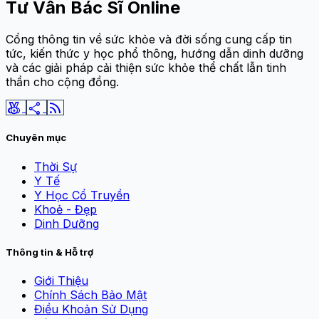
Tư Vấn Bác Sĩ Online
Cổng thông tin về sức khỏe và đời sống cung cấp tin
tức, kiến thức y học phổ thông, hướng dẫn dinh dưỡng
và các giải pháp cải thiện sức khỏe thể chất lẫn tinh
thần cho cộng đồng.
social_leaderboard
share
rss_feed
Chuyên mục
Thời Sự
Y Tế
Y Học Cổ Truyền
Khoẻ - Đẹp
Dinh Dưỡng
Thông tin & Hỗ trợ
Giới Thiệu
Chính Sách Bảo Mật
Điều Khoản Sử Dụng