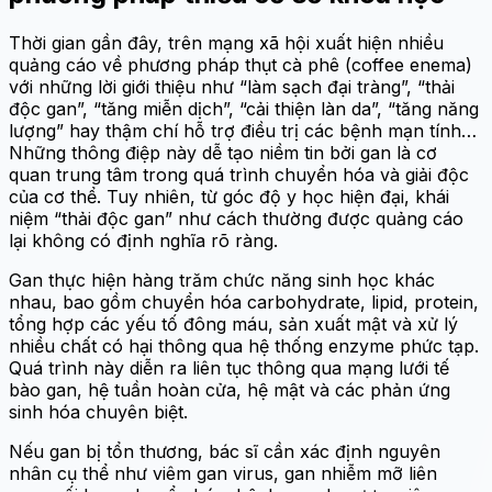
Thời gian gần đây, trên mạng xã hội xuất hiện nhiều
quảng cáo về phương pháp thụt cà phê (coffee enema)
với những lời giới thiệu như “làm sạch đại tràng”, “thải
độc gan”, “tăng miễn dịch”, “cải thiện làn da”, “tăng năng
lượng” hay thậm chí hỗ trợ điều trị các bệnh mạn tính…
Những thông điệp này dễ tạo niềm tin bởi gan là cơ
quan trung tâm trong quá trình chuyển hóa và giải độc
của cơ thể. Tuy nhiên, từ góc độ y học hiện đại, khái
niệm “thải độc gan” như cách thường được quảng cáo
lại không có định nghĩa rõ ràng.
Gan thực hiện hàng trăm chức năng sinh học khác
nhau, bao gồm chuyển hóa carbohydrate, lipid, protein,
tổng hợp các yếu tố đông máu, sản xuất mật và xử lý
nhiều chất có hại thông qua hệ thống enzyme phức tạp.
Quá trình này diễn ra liên tục thông qua mạng lưới tế
bào gan, hệ tuần hoàn cửa, hệ mật và các phản ứng
sinh hóa chuyên biệt.
Nếu gan bị tổn thương, bác sĩ cần xác định nguyên
nhân cụ thể như viêm gan virus, gan nhiễm mỡ liên