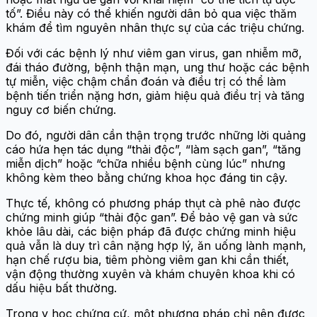
tố”. Điều này có thể khiến người dân bỏ qua việc thăm
khám để tìm nguyên nhân thực sự của các triệu chứng.
Đối với các bệnh lý như viêm gan virus, gan nhiễm mỡ,
đái tháo đường, bệnh thận mạn, ung thư hoặc các bệnh
tự miễn, việc chậm chẩn đoán và điều trị có thể làm
bệnh tiến triển nặng hơn, giảm hiệu quả điều trị và tăng
nguy cơ biến chứng.
Do đó, người dân cần thận trọng trước những lời quảng
cáo hứa hẹn tác dụng “thải độc”, “làm sạch gan”, “tăng
miễn dịch” hoặc “chữa nhiều bệnh cùng lúc” nhưng
không kèm theo bằng chứng khoa học đáng tin cậy.
Thực tế, không có phương pháp thụt cà phê nào được
chứng minh giúp “thải độc gan”. Để bảo vệ gan và sức
khỏe lâu dài, các biện pháp đã được chứng minh hiệu
quả vẫn là duy trì cân nặng hợp lý, ăn uống lành mạnh,
hạn chế rượu bia, tiêm phòng viêm gan khi cần thiết,
vận động thường xuyên và khám chuyên khoa khi có
dấu hiệu bất thường.
Trong y học chứng cứ, một phương pháp chỉ nên được