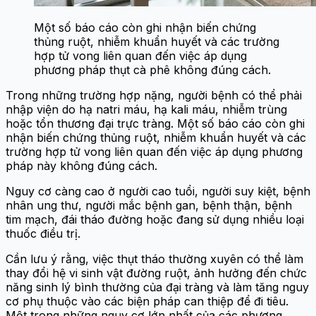
Một số báo cáo còn ghi nhận biến chứng
thủng ruột, nhiễm khuẩn huyết và các trường
hợp tử vong liên quan đến việc áp dụng
phương pháp thụt cà phê không đúng cách.
Trong những trường hợp nặng, người bệnh có thể phải
nhập viện do hạ natri máu, hạ kali máu, nhiễm trùng
hoặc tổn thương đại trực tràng. Một số báo cáo còn ghi
nhận biến chứng thủng ruột, nhiễm khuẩn huyết và các
trường hợp tử vong liên quan đến việc áp dụng phương
pháp này không đúng cách.
Nguy cơ càng cao ở người cao tuổi, người suy kiệt, bệnh
nhân ung thư, người mắc bệnh gan, bệnh thận, bệnh
tim mạch, đái tháo đường hoặc đang sử dụng nhiều loại
thuốc điều trị.
Cần lưu ý rằng, việc thụt tháo thường xuyên có thể làm
thay đổi hệ vi sinh vật đường ruột, ảnh hưởng đến chức
năng sinh lý bình thường của đại tràng và làm tăng nguy
cơ phụ thuộc vào các biện pháp can thiệp để đi tiêu.
Một trong những nguy cơ lớn nhất của các phương