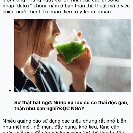
pháp “detox” không nằm ở bản thân thủ thuật mà ở việc
khiến người bệnh trì hoãn điều trị y khoa chuẩn.
Sự thật bất ngờ: Nước ép rau củ có thải độc gan,
thận như bạn nghĩ?
ĐỌC NGAY
Nhiều quảng cáo sử dụng các triệu chứng rất phổ biến
như mệt mỏi, nổi mụn, đầy bụng, khó tiêu, tăng cân
hoặc mất ngủ để gắn với khái niệm “cơ thể tích tụ độc