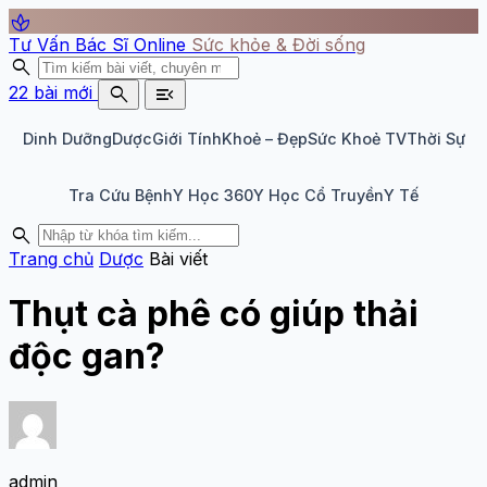
spa
Tư Vấn Bác Sĩ Online
Sức khỏe & Đời sống
search
search
menu_open
22 bài mới
Dinh Dưỡng
Dược
Giới Tính
Khoẻ – Đẹp
Sức Khoẻ TV
Thời Sự
Tra Cứu Bệnh
Y Học 360
Y Học Cổ Truyền
Y Tế
search
Trang chủ
Dược
Bài viết
Thụt cà phê có giúp thải
độc gan?
admin