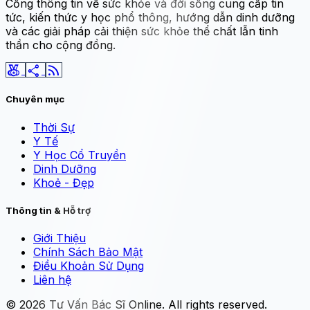
Cổng thông tin về sức khỏe và đời sống cung cấp tin
tức, kiến thức y học phổ thông, hướng dẫn dinh dưỡng
và các giải pháp cải thiện sức khỏe thể chất lẫn tinh
thần cho cộng đồng.
social_leaderboard
share
rss_feed
Chuyên mục
Thời Sự
Y Tế
Y Học Cổ Truyền
Dinh Dưỡng
Khoẻ - Đẹp
Thông tin & Hỗ trợ
Giới Thiệu
Chính Sách Bảo Mật
Điều Khoản Sử Dụng
Liên hệ
© 2026
Tư Vấn Bác Sĩ Online
. All rights reserved.