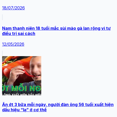
18/07/2026
Nam thanh niên 18 tuổi mắc sùi mào gà lan rộng vì tự
điều trị sai cách
12/05/2026
Ăn ớt 3 bữa mỗi ngày, người đàn ông 56 tuổi xuất hiện
dấu hiệu “lạ” ở cơ thể