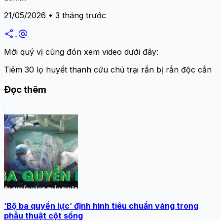
21/05/2026 • 3 tháng trước
share
alternate_email
Mời quý vị cùng đón xem video dưới đây:
Tiêm 30 lọ huyết thanh cứu chủ trại rắn bị rắn độc cắn
Đọc thêm
‘Bộ ba quyền lực’ định hình tiêu chuẩn vàng trong
phẫu thuật cột sống