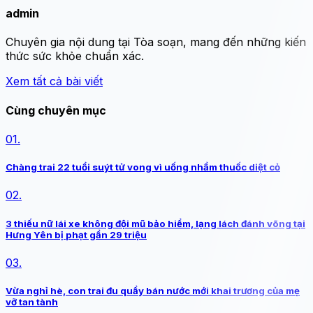
admin
Chuyên gia nội dung tại Tòa soạn, mang đến những kiến
thức sức khỏe chuẩn xác.
Xem tất cả bài viết
Cùng chuyên mục
01.
Chàng trai 22 tuổi suýt tử vong vì uống nhầm thuốc diệt cỏ
02.
3 thiếu nữ lái xe không đội mũ bảo hiểm, lạng lách đánh võng tại
Hưng Yên bị phạt gần 29 triệu
03.
Vừa nghỉ hè, con trai đu quầy bán nước mới khai trương của mẹ
vỡ tan tành