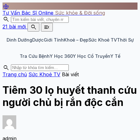
spa
Tư Vấn Bác Sĩ Online
Sức khỏe & Đời sống
search
search
menu_open
21 bài mới
Dinh Dưỡng
Dược
Giới Tính
Khoẻ – Đẹp
Sức Khoẻ TV
Thời Sự
Tra Cứu Bệnh
Y Học 360
Y Học Cổ Truyền
Y Tế
search
Trang chủ
Sức Khoẻ TV
Bài viết
Tiêm 30 lọ huyết thanh cứu
người chủ bị rắn độc cắn
admin