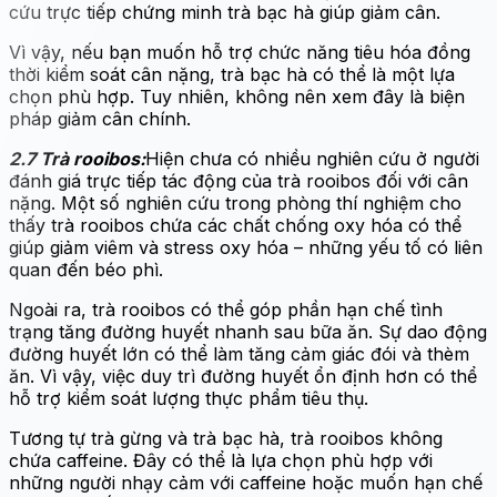
cứu trực tiếp chứng minh trà bạc hà giúp giảm cân.
Vì vậy, nếu bạn muốn hỗ trợ chức năng tiêu hóa đồng
thời kiểm soát cân nặng, trà bạc hà có thể là một lựa
chọn phù hợp. Tuy nhiên, không nên xem đây là biện
pháp giảm cân chính.
2.7 Trà rooibos:
Hiện chưa có nhiều nghiên cứu ở người
đánh giá trực tiếp tác động của trà rooibos đối với cân
nặng. Một số nghiên cứu trong phòng thí nghiệm cho
thấy trà rooibos chứa các chất chống oxy hóa có thể
giúp giảm viêm và stress oxy hóa – những yếu tố có liên
quan đến béo phì.
Ngoài ra, trà rooibos có thể góp phần hạn chế tình
trạng tăng đường huyết nhanh sau bữa ăn. Sự dao động
đường huyết lớn có thể làm tăng cảm giác đói và thèm
ăn. Vì vậy, việc duy trì đường huyết ổn định hơn có thể
hỗ trợ kiểm soát lượng thực phẩm tiêu thụ.
Tương tự trà gừng và trà bạc hà, trà rooibos không
chứa caffeine. Đây có thể là lựa chọn phù hợp với
những người nhạy cảm với caffeine hoặc muốn hạn chế