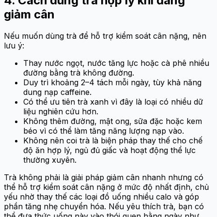
4. Cách dùng trà hợp lý khi đang
giảm cân
Nếu muốn dùng trà để hỗ trợ kiểm soát cân nặng, nên
lưu ý:
Thay nước ngọt, nước tăng lực hoặc cà phê nhiều
đường bằng trà không đường.
Duy trì khoảng 2–4 tách mỗi ngày, tùy khả năng
dung nạp caffeine.
Có thể ưu tiên trà xanh vì đây là loại có nhiều dữ
liệu nghiên cứu hơn.
Không thêm đường, mật ong, sữa đặc hoặc kem
béo vì có thể làm tăng năng lượng nạp vào.
Không nên coi trà là biện pháp thay thế cho chế
độ ăn hợp lý, ngủ đủ giấc và hoạt động thể lực
thường xuyên.
Trà không phải là giải pháp giảm cân nhanh nhưng có
thể hỗ trợ kiểm soát cân nặng ở mức độ nhất định, chủ
yếu nhờ thay thế các loại đồ uống nhiều calo và góp
phần tăng nhẹ chuyển hóa. Nếu yêu thích trà, bạn có
thể đưa thức uống này vào thói quen hằng ngày như