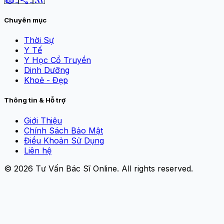
Chuyên mục
Thời Sự
Y Tế
Y Học Cổ Truyền
Dinh Dưỡng
Khoẻ - Đẹp
Thông tin & Hỗ trợ
Giới Thiệu
Chính Sách Bảo Mật
Điều Khoản Sử Dụng
Liên hệ
© 2026
Tư Vấn Bác Sĩ Online
. All rights reserved.