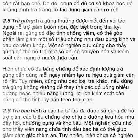
còn rất hạn chế. Do đó, chưa có đủ cơ sở khoa học để
khẳng định trà trắng có tác dụng giảm cân rõ rệt.
2.5 Trà gừng:
Trà gừng thường được biết đến với tác
dụng hỗ trợ giảm buồn nôn, đặc biệt trong thai kỳ.
Ngoài ra, gừng có đặc tính chống viêm, có thể góp
phần làm giảm một số triệu chứng như đau bụng kinh và
đau do viêm khớp. Một số nghiên cứu cũng cho thấy
gừng có thể hỗ trợ một số chỉ số chuyển hóa và kiểm
soát cân nặng ở người thừa cân.
Hiện chưa có đủ bằng chứng để xác định lượng trà
gừng cần dùng mỗi ngày nhằm tạo ra hiệu quả giảm cân
rõ rệt. Tuy nhiên, cũng như các loại trà khác, nếu dùng
trà gừng không đường để thay thế các đồ uống nhiều
đường hoặc nhiều năng lượng, lợi ích kiểm soát cân
nặng có thể tích lũy dần theo thời gian.
2.6 Trà bạc hà:
Trà bạc hà từ lâu đã được sử dụng để hỗ
trợ giảm các triệu chứng khó chịu ở đường tiêu hóa như
đầy hơi, chướng bụng và khó tiêu. Một nghiên cứu nhỏ
cho thấy viên nang chứa tinh dầu bạc hà có thể giúp
giảm cảm giác thèm ăn. Tuy nhiên, hiện chưa có nghiên