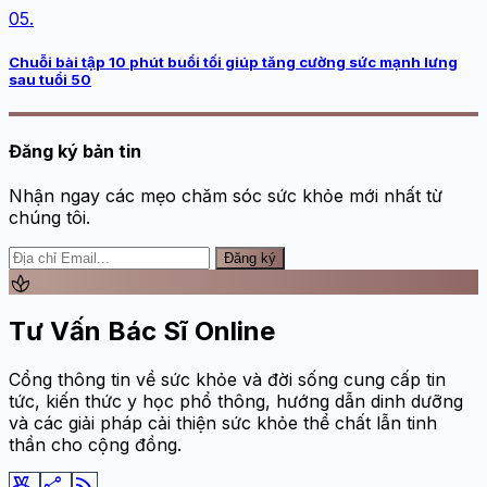
05.
Chuỗi bài tập 10 phút buổi tối giúp tăng cường sức mạnh lưng
sau tuổi 50
Đăng ký bản tin
Nhận ngay các mẹo chăm sóc sức khỏe mới nhất từ
chúng tôi.
Đăng ký
spa
Tư Vấn Bác Sĩ Online
Cổng thông tin về sức khỏe và đời sống cung cấp tin
tức, kiến thức y học phổ thông, hướng dẫn dinh dưỡng
và các giải pháp cải thiện sức khỏe thể chất lẫn tinh
thần cho cộng đồng.
social_leaderboard
share
rss_feed