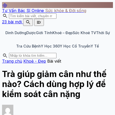
spa
Tư Vấn Bác Sĩ Online
Sức khỏe & Đời sống
search
search
menu_open
23 bài mới
Dinh Dưỡng
Dược
Giới Tính
Khoẻ – Đẹp
Sức Khoẻ TV
Thời Sự
Tra Cứu Bệnh
Y Học 360
Y Học Cổ Truyền
Y Tế
search
Trang chủ
Khoẻ - Đẹp
Bài viết
Trà giúp giảm cân như thế
nào? Cách dùng hợp lý để
kiểm soát cân nặng