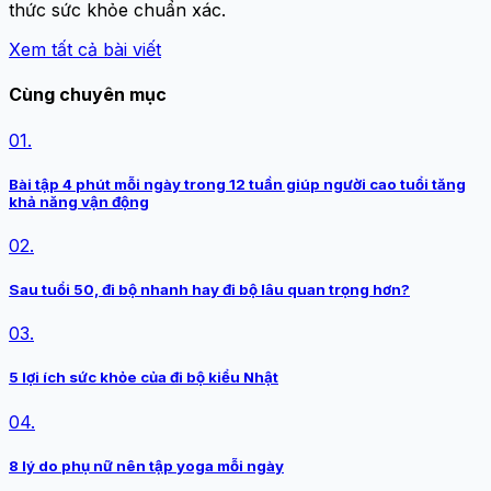
thức sức khỏe chuẩn xác.
Xem tất cả bài viết
Cùng chuyên mục
01.
Bài tập 4 phút mỗi ngày trong 12 tuần giúp người cao tuổi tăng
khả năng vận động
02.
Sau tuổi 50, đi bộ nhanh hay đi bộ lâu quan trọng hơn?
03.
5 lợi ích sức khỏe của đi bộ kiểu Nhật
04.
8 lý do phụ nữ nên tập yoga mỗi ngày