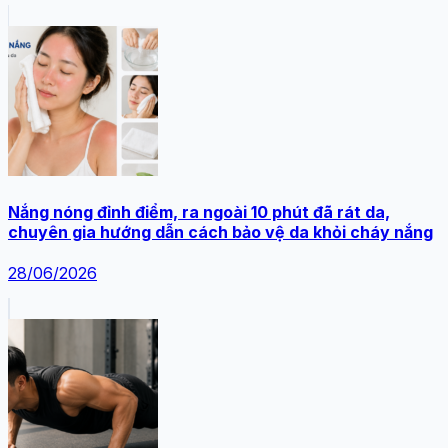
Nắng nóng đỉnh điểm, ra ngoài 10 phút đã rát da,
chuyên gia hướng dẫn cách bảo vệ da khỏi cháy nắng
28/06/2026