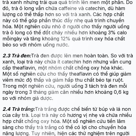
trà xanh nhưng trải qua quá trình lên men một phần. Do
đó, trà ô long vẫn chứa caffeine và catechin, dù hàm
lượng có thể thấp hơn so với trà xanh. Các hợp chất
này có thể góp phần thúc đẩy nhẹ quá trình chuyển
hóa. Một nghiên cứu nhỏ ở người cho thấy người uống
trà ô long có thể đốt cháy nhiều hơn khoảng 3% calo
mỗingày và tăng khoảng 12% quá trình oxy hóa chất
béo so với nhóm uống nước.
2.3 Trà đen:
Trà đen được lên men hoàn toàn. So với trà
xanh, loại trà này chứa ít catechin hơn nhưng vẫn cung
cấp theaflavin, một nhóm chất chống oxy hóa khác.
Một số nghiên cứu cho thấy theaflavin có thể giúp giảm
viêm mức độ thấp và giảm hấp thu chất béo tại ruột.
Trong một nghiên cứu, người uống 3 tách trà đen mỗi
ngày trong 3 tháng giảm cân nhiều hơn khoảng 0,6 kg
so với nhóm giả dược.
2.4 Trà trắng:
Trà trắng được chế biến từ búp và lá non
của cây trà. Loại trà này có hương vị nhẹ và chứa nhiều
hợp chất chống oxy hóa. Một số nghiên cứu tiền lâm
sàng cho thấy trà trắng có thể có lợi cho chuyển hóa
năng lượng. Tuy nhiên, hiện các thử nghiệm trên người