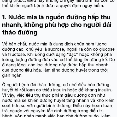
bằng thuốc. Điều này không chỉ gây hiểu lầm mà còn có
thể khiến người bệnh đưa ra quyết định nguy hiểm.
1. Nước mía là nguồn đường hấp thu
nhanh, không phù hợp cho người đái
tháo đường
Về bản chất, nước mía là dung dịch chứa hàm lượng
đường cao, chủ yếu là sucrose, ngoài ra còn có glucose
và fructose. Khi uống dưới dạng “đặc” hoặc không pha
loãng, lượng đường đưa vào cơ thể tăng lên đáng kể. Do
ở dạng lỏng, các loại đường này được hấp thu nhanh
qua đường tiêu hóa, làm tăng đường huyết trong thời
gian ngắn.
Ở người bệnh đái tháo đường, cơ chế điều hòa đường
huyết bị rối loạn do thiếu insulin hoặc đề kháng insulin.
Vì vậy, việc tiêu thụ thực phẩm giàu đường đơn như
nước mía sẽ khiến đường huyết tăng nhanh và khó kiểm
soát hơn so với người bình thường. Điều này hoàn toàn
trái ngược với nguyên tắc dinh dưỡng trong điều trị
bệnh, vốn nhấn mạnh việc hạn chế đường tự do, kiểm