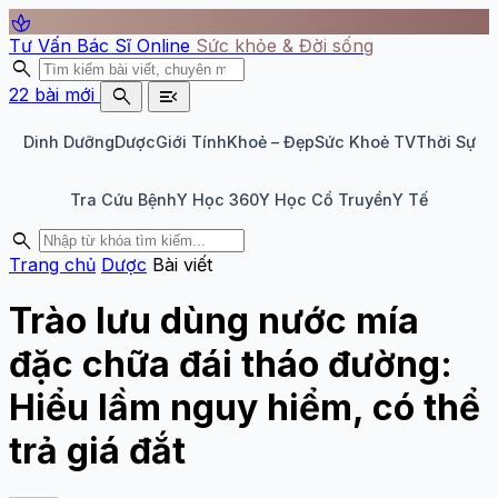
spa
Tư Vấn Bác Sĩ Online
Sức khỏe & Đời sống
search
search
menu_open
22 bài mới
Dinh Dưỡng
Dược
Giới Tính
Khoẻ – Đẹp
Sức Khoẻ TV
Thời Sự
Tra Cứu Bệnh
Y Học 360
Y Học Cổ Truyền
Y Tế
search
Trang chủ
Dược
Bài viết
Trào lưu dùng nước mía
đặc chữa đái tháo đường:
Hiểu lầm nguy hiểm, có thể
trả giá đắt