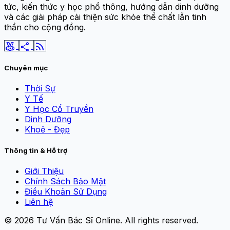
tức, kiến thức y học phổ thông, hướng dẫn dinh dưỡng
và các giải pháp cải thiện sức khỏe thể chất lẫn tinh
thần cho cộng đồng.
social_leaderboard
share
rss_feed
Chuyên mục
Thời Sự
Y Tế
Y Học Cổ Truyền
Dinh Dưỡng
Khoẻ - Đẹp
Thông tin & Hỗ trợ
Giới Thiệu
Chính Sách Bảo Mật
Điều Khoản Sử Dụng
Liên hệ
© 2026
Tư Vấn Bác Sĩ Online
. All rights reserved.