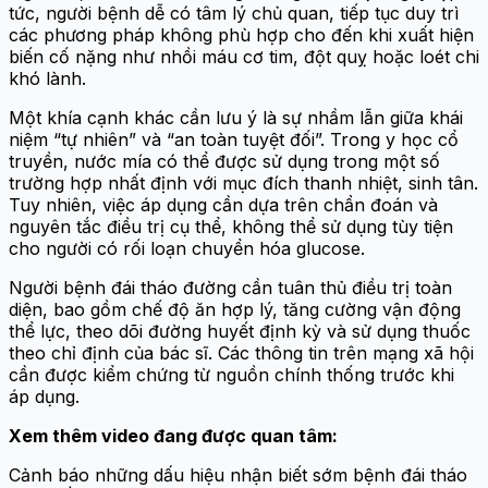
tức, người bệnh dễ có tâm lý chủ quan, tiếp tục duy trì
các phương pháp không phù hợp cho đến khi xuất hiện
biến cố nặng như nhồi máu cơ tim, đột quỵ hoặc loét chi
khó lành.
Một khía cạnh khác cần lưu ý là sự nhầm lẫn giữa khái
niệm “tự nhiên” và “an toàn tuyệt đối”. Trong y học cổ
truyền, nước mía có thể được sử dụng trong một số
trường hợp nhất định với mục đích thanh nhiệt, sinh tân.
Tuy nhiên, việc áp dụng cần dựa trên chẩn đoán và
nguyên tắc điều trị cụ thể, không thể sử dụng tùy tiện
cho người có rối loạn chuyển hóa glucose.
Người bệnh đái tháo đường cần tuân thủ điều trị toàn
diện, bao gồm chế độ ăn hợp lý, tăng cường vận động
thể lực, theo dõi đường huyết định kỳ và sử dụng thuốc
theo chỉ định của bác sĩ. Các thông tin trên mạng xã hội
cần được kiểm chứng từ nguồn chính thống trước khi
áp dụng.
Xem thêm video đang được quan tâm:
Cảnh báo những dấu hiệu nhận biết sớm bệnh đái tháo