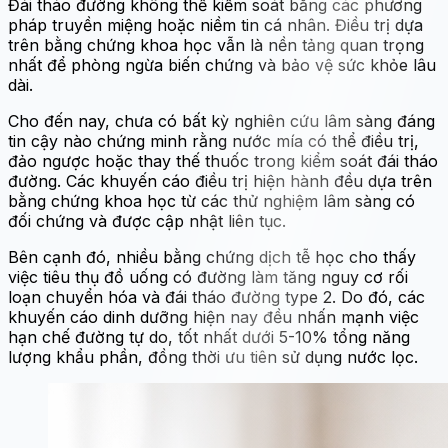
Đái tháo đường không thể kiểm soát bằng các phương
pháp truyền miệng hoặc niềm tin cá nhân. Điều trị dựa
trên bằng chứng khoa học vẫn là nền tảng quan trọng
nhất để phòng ngừa biến chứng và bảo vệ sức khỏe lâu
dài.
Cho đến nay, chưa có bất kỳ nghiên cứu lâm sàng đáng
tin cậy nào chứng minh rằng nước mía có thể điều trị,
đảo ngược hoặc thay thế thuốc trong kiểm soát đái tháo
đường. Các khuyến cáo điều trị hiện hành đều dựa trên
bằng chứng khoa học từ các thử nghiệm lâm sàng có
đối chứng và được cập nhật liên tục.
Bên cạnh đó, nhiều bằng chứng dịch tễ học cho thấy
việc tiêu thụ đồ uống có đường làm tăng nguy cơ rối
loạn chuyển hóa và đái tháo đường type 2. Do đó, các
khuyến cáo dinh dưỡng hiện nay đều nhấn mạnh việc
hạn chế đường tự do, tốt nhất dưới 5-10% tổng năng
lượng khẩu phần, đồng thời ưu tiên sử dụng nước lọc.