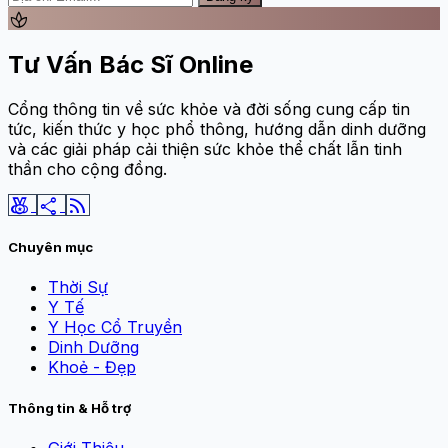
spa
Tư Vấn Bác Sĩ Online
Cổng thông tin về sức khỏe và đời sống cung cấp tin
tức, kiến thức y học phổ thông, hướng dẫn dinh dưỡng
và các giải pháp cải thiện sức khỏe thể chất lẫn tinh
thần cho cộng đồng.
social_leaderboard
share
rss_feed
Chuyên mục
Thời Sự
Y Tế
Y Học Cổ Truyền
Dinh Dưỡng
Khoẻ - Đẹp
Thông tin & Hỗ trợ
Giới Thiệu