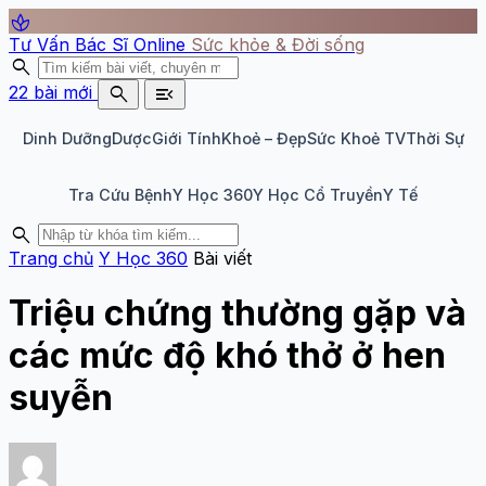
spa
Tư Vấn Bác Sĩ Online
Sức khỏe & Đời sống
search
search
menu_open
22 bài mới
Dinh Dưỡng
Dược
Giới Tính
Khoẻ – Đẹp
Sức Khoẻ TV
Thời Sự
Tra Cứu Bệnh
Y Học 360
Y Học Cổ Truyền
Y Tế
search
Trang chủ
Y Học 360
Bài viết
Triệu chứng thường gặp và
các mức độ khó thở ở hen
suyễn