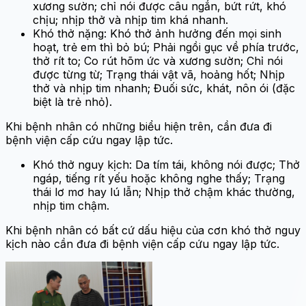
xương sườn; chỉ nói được câu ngắn, bứt rứt, khó
chịu; nhịp thở và nhịp tim khá nhanh.
Khó thở nặng: Khó thở ảnh hưởng đến mọi sinh
hoạt, trẻ em thì bỏ bú; Phải ngồi gục về phía trước,
thở rít to; Co rút hõm ức và xương sườn; Chỉ nói
được từng từ; Trạng thái vật vã, hoảng hốt; Nhịp
thở và nhịp tim nhanh; Đuối sức, khát, nôn ói (đặc
biệt là trẻ nhỏ).
Khi bệnh nhân có những biểu hiện trên, cần đưa đi
bệnh viện cấp cứu ngay lập tức.
Khó thở nguy kịch: Da tím tái, không nói được; Thở
ngáp, tiếng rít yếu hoặc không nghe thấy; Trạng
thái lơ mơ hay lú lẫn; Nhịp thở chậm khác thường,
nhịp tim chậm.
Khi bệnh nhân có bất cứ dấu hiệu của cơn khó thở nguy
kịch nào cần đưa đi bệnh viện cấp cứu ngay lập tức.