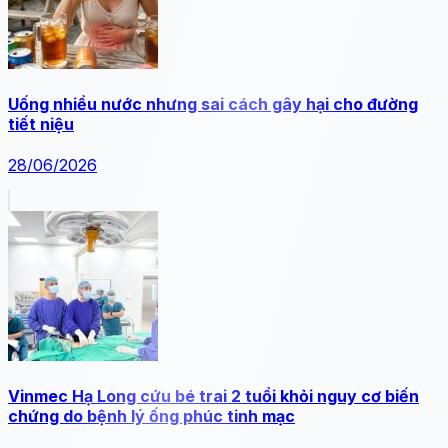
Uống nhiều nước nhưng sai cách gây hại cho đường
tiết niệu
28/06/2026
Vinmec Hạ Long cứu bé trai 2 tuổi khỏi nguy cơ biến
chứng do bệnh lý ống phúc tinh mạc